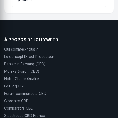
Les options correspondent généralement à
différents grammages ou formats. Pour découvrir,
commencez par la plus petite quantité. Pour un
usage régulier, les formats plus grands offrent un
meilleur rapport qualité-prix. Tous les formats
contiennent le même produit.
À PROPOS D'HOLLYWEED
Qui sommes-nous ?
Le concept Direct Producteur
Benjamin Farsang (CEO)
Monika (Forum CBD)
Notre Charte Qualité
Le Blog CBD
Forum communauté CBD
Glossaire CBD
Comparatifs CBD
Statistiques CBD France