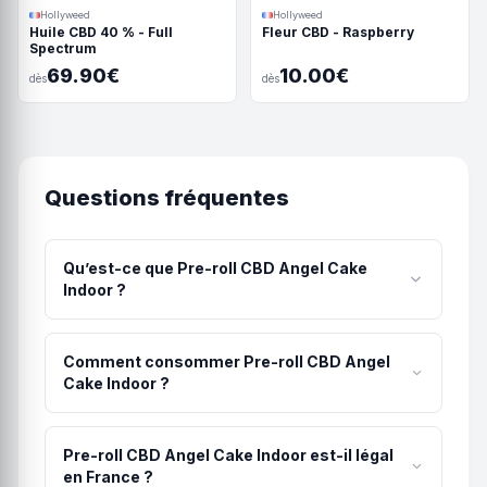
Hollyweed
Hollyweed
Huile CBD 40 % - Full
Fleur CBD - Raspberry
Spectrum
69.90€
10.00€
dès
dès
Questions fréquentes
Qu’est-ce que Pre-roll CBD Angel Cake
Indoor ?
Pré-roll CBD Angel Cake Indoor premium. Fleur
indoor du Nord de la France roulée à la main.
Comment consommer Pre-roll CBD Angel
Arômes intenses et gourmands. Qualité
Cake Indoor ?
supérieure.
La méthode recommandée pour Pre-roll CBD
Angel Cake Indoor est la prêt à l’emploi, aucune
Pre-roll CBD Angel Cake Indoor est-il légal
préparation nécessaire. Commencez toujours par
en France ?