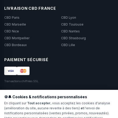
LIVRAISON CBD FRANCE
CBD Paris
CBD Lyon
CBD Marseille
CBD Toulouse
CBD Nice
CBD Nantes
CBD Montpellier
CBD Strasbourg
CBD Bordeaux
CBD Lille
PAIEMENT SÉCURISÉ
Transactions chiffrées SSL.
SUIVEZ-NOUS
🍪🔔 Cookies & notifications personnalisées
En cliquant sur
Tout accepter
, vous acceptez les cookies d'analyse
(amélioration du site, aucune revente à des tiers)
et
l'envoi de
notifications personnalisées (ventes privées, promos, nouveautés).