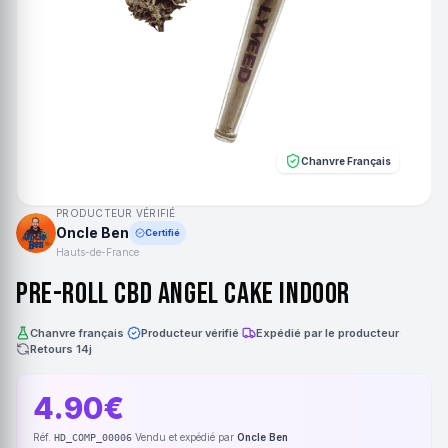
Chanvre Français
PRODUCTEUR VÉRIFIÉ
Oncle Ben
Certifié
Hauts-de-France
Pre-roll CBD Angel Cake Indoor
Chanvre français
·
Producteur vérifié
·
Expédié par le producteur
·
Retours 14j
4.90€
Réf.
·
Vendu et expédié par
Oncle Ben
HD_COMP_00006