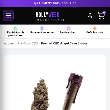
DIRECT PRODUCTEUR FRANÇAIS
HOLLY
WEED
0
MARKETPLACE
Expédié par le
Paiement sécurisé
Service client
100% Francais
producteur
Accueil
Pré-Rolls CBD
Pre-roll CBD Angel Cake Indoor