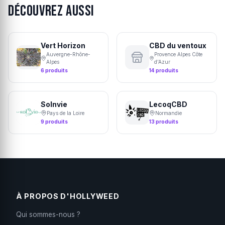
Découvrez aussi
Vert Horizon
CBD du ventoux
Auvergne-Rhône-
Provence Alpes Côte
Alpes
d’Azur
6 produits
14 produits
Solnvie
LecoqCBD
Pays de la Loire
Normandie
9 produits
13 produits
À PROPOS D'HOLLYWEED
Qui sommes-nous ?