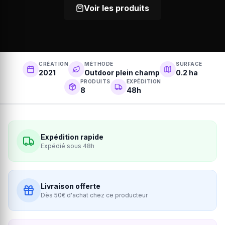
Voir les produits
CRÉATION
MÉTHODE
SURFACE
2021
Outdoor plein champ
0.2 ha
PRODUITS
EXPÉDITION
8
48h
Expédition rapide
Expédié sous 48h
Livraison offerte
Dès 50€ d'achat chez ce producteur