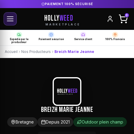
DIRECT PRODUCTEUR FRANÇAIS
HOLLY
WEED
0
MARKETPLACE
Expédié par le
Paiement sécurisé
Service client
100% Francais
producteur
Accueil
Nos Producteurs
Breizh Marie Jeanne
Breizh Marie Jeanne
Bretagne
Depuis 2021
Outdoor plein champ