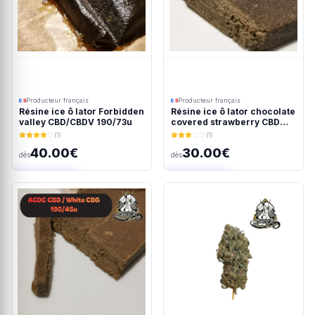
Producteur français
Producteur français
Résine ice ô lator Forbidden
Résine ice ô lator chocolate
valley CBD/CBDV 190/73u
covered strawberry CBD
190/45u
(1)
(1)
40.00€
30.00€
dès
dès
Ajout rapide
Ajout rapide