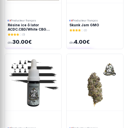
Producteur français
Producteur français
Résine ice ô lator
Skunk Jam GMO
ACDC.CBD/White CBG
(2)
190/45u
(3)
30.00€
4.00€
dès
dès
Ajout rapide
Ajout rapide