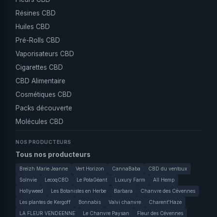
Résines CBD
Huiles CBD
Pré-Rolls CBD
Vaporisateurs CBD
Cigarettes CBD
CBD Alimentaire
Cosmétiques CBD
Packs découverte
Molécules CBD
NOS PRODUCTEURS
Tous nos producteurs
Breizh Marie Jeanne
Vert Horizon
CannaBaba
CBD du ventoux
Solnvie
LecoqCBD
Le PotaGéant
Luxury Farm
All Hemp
Hollyweed
Les Botanistes en Herbe
Barbara
Chanvre des Cévennes
Les plantes de Kergoff
Bonnabis
Valvi chanvre
Charent'Haze
LA FLEUR VENDEENNE
Le Chanvre Paysan
Fleur des Cévennes