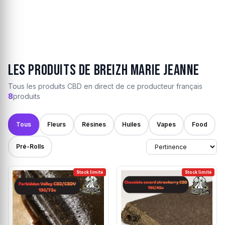
Les produits de Breizh Marie Jeanne
Tous les produits CBD en direct de ce producteur français
8
produits
Tous
Fleurs
Résines
Huiles
Vapes
Food
Pré-Rolls
Stock limité
Stock limité