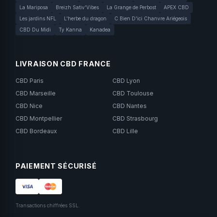
La Mariposa
Breizh Sativ'Vibes
La Grange de Perbost
APEX CBD
Les jardins NFL
L'herbe du dragon
C Bien D'ici Chanvre Ariégeois
CBD Du Midi
Ty Kanna
Kanadea
LIVRAISON CBD FRANCE
CBD Paris
CBD Lyon
CBD Marseille
CBD Toulouse
CBD Nice
CBD Nantes
CBD Montpellier
CBD Strasbourg
CBD Bordeaux
CBD Lille
PAIEMENT SÉCURISÉ
Transactions chiffrées SSL.