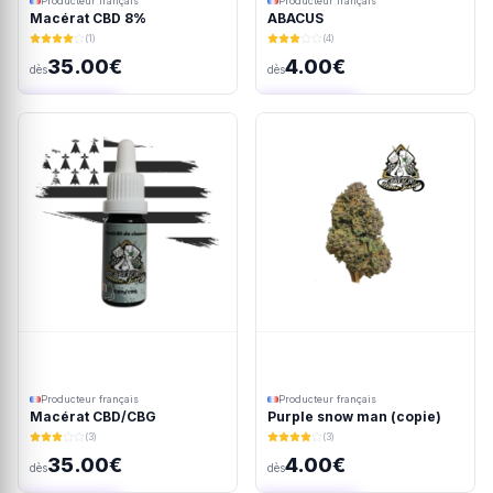
Producteur français
Producteur français
Macérat CBD 8%
ABACUS
(1)
(4)
35.00€
4.00€
dès
dès
Ajout rapide
Ajout rapide
Producteur français
Producteur français
Macérat CBD/CBG
Purple snow man (copie)
(3)
(3)
35.00€
4.00€
dès
dès