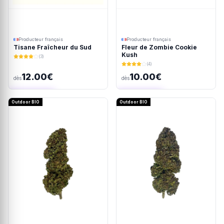
Producteur français
Producteur français
Tisane Fraîcheur du Sud
Fleur de Zombie Cookie
Kush
(3)
(4)
12.00€
10.00€
dès
dès
Ajout rapide
Ajout rapide
Outdoor BIO
Outdoor BIO