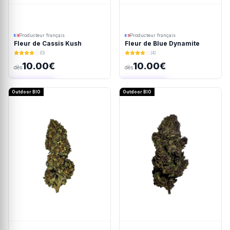
Producteur français
Producteur français
Fleur de Blue Dynamite
Fleur de Cassis Kush
(4)
(0)
10.00€
10.00€
dès
dès
Ajout rapide
Ajout rapide
Outdoor BIO
Outdoor BIO