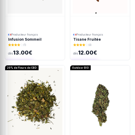
Producteur français
Producteur français
Infusion Sommeil
Tisane Fruitée
(1)
(4)
13.00€
12.00€
dès
dès
Ajout rapide
Ajout rapide
20% de Fleurs de CBD
Outdoor BIO