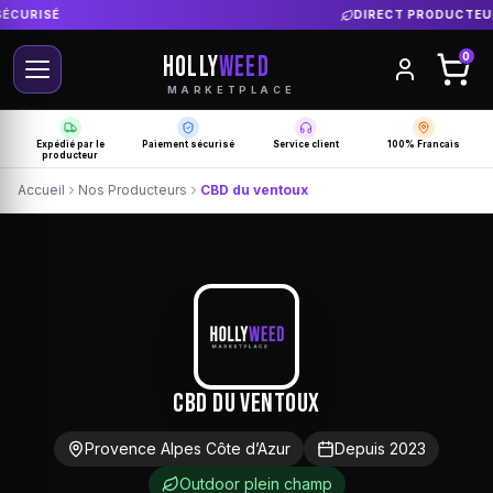
DIRECT PRODUCTEUR FRANÇAIS
HOLLY
WEED
0
MARKETPLACE
Expédié par le
Paiement sécurisé
Service client
100% Francais
producteur
Accueil
Nos Producteurs
CBD du ventoux
CBD du ventoux
Provence Alpes Côte d’Azur
Depuis 2023
Outdoor plein champ