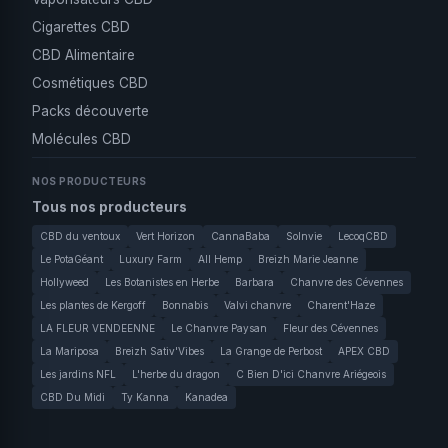
Cigarettes CBD
CBD Alimentaire
Cosmétiques CBD
Packs découverte
Molécules CBD
NOS PRODUCTEURS
Tous nos producteurs
CBD du ventoux
Vert Horizon
CannaBaba
Solnvie
LecoqCBD
Le PotaGéant
Luxury Farm
All Hemp
Breizh Marie Jeanne
Hollyweed
Les Botanistes en Herbe
Barbara
Chanvre des Cévennes
Les plantes de Kergoff
Bonnabis
Valvi chanvre
Charent'Haze
LA FLEUR VENDEENNE
Le Chanvre Paysan
Fleur des Cévennes
La Mariposa
Breizh Sativ'Vibes
La Grange de Perbost
APEX CBD
Les jardins NFL
L'herbe du dragon
C Bien D'ici Chanvre Ariégeois
CBD Du Midi
Ty Kanna
Kanadea