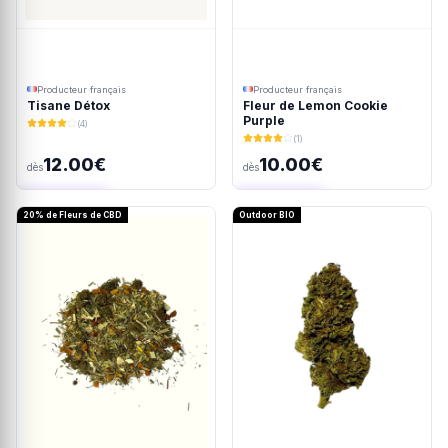
Producteur français
Producteur français
Fleur de Lemon Cookie
Tisane Détox
Purple
(4)
(1)
12.00€
10.00€
dès
dès
Ajout rapide
Ajout rapide
20% de Fleurs de CBD
Outdoor BIO