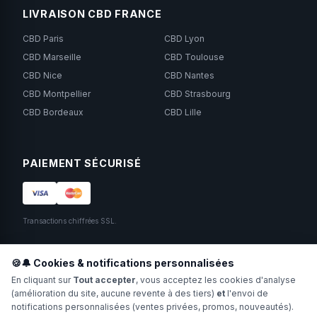
LIVRAISON CBD FRANCE
CBD Paris
CBD Lyon
CBD Marseille
CBD Toulouse
CBD Nice
CBD Nantes
CBD Montpellier
CBD Strasbourg
CBD Bordeaux
CBD Lille
PAIEMENT SÉCURISÉ
Transactions chiffrées SSL.
SUIVEZ-NOUS
🍪🔔 Cookies & notifications personnalisées
En cliquant sur
Tout accepter
, vous acceptez les cookies d'analyse
(amélioration du site, aucune revente à des tiers)
et
l'envoi de
notifications personnalisées (ventes privées, promos, nouveautés).