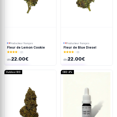
Producteur français
Producteur français
Fleur de Lemon Cookie
Fleur de Blue Diesel
(2)
(0)
22.00€
22.00€
dès
dès
Ajout rapide
Ajout rapide
Outdoor BIO
CBD-4%