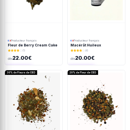
Producteur français
Producteur français
Fleur de Berry Cream Cake
Macérât Huileux
(1)
(4)
22.00€
20.00€
dès
dès
Ajout rapide
Ajout rapide
30% de Fleurs de CBD
20% de Fleur de CBD