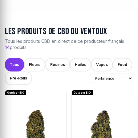
Les produits de CBD du ventoux
Tous les produits CBD en direct de ce producteur français
14
produits
Tous
Fleurs
Résines
Huiles
Vapes
Food
Pré-Rolls
Outdoor BIO
Outdoor BIO