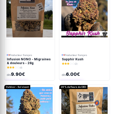
Producteur français
Producteur français
Infusion NONO - Migraines
Sapphir Kush
& douleurs - 28g
(2)
(4)
9.90€
6.00€
dès
dès
Ajout rapide
Ajout rapide
Outdoor - Sol vivant
28 % de fleurs de CBD