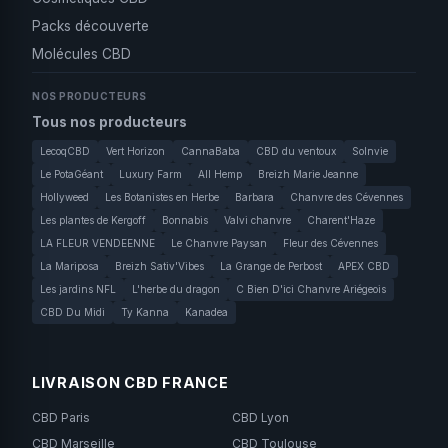
Packs découverte
Molécules CBD
NOS PRODUCTEURS
Tous nos producteurs
LecoqCBD
Vert Horizon
CannaBaba
CBD du ventoux
Solnvie
Le PotaGéant
Luxury Farm
All Hemp
Breizh Marie Jeanne
Hollyweed
Les Botanistes en Herbe
Barbara
Chanvre des Cévennes
Les plantes de Kergoff
Bonnabis
Valvi chanvre
Charent'Haze
LA FLEUR VENDEENNE
Le Chanvre Paysan
Fleur des Cévennes
La Mariposa
Breizh Sativ'Vibes
La Grange de Perbost
APEX CBD
Les jardins NFL
L'herbe du dragon
C Bien D'ici Chanvre Ariégeois
CBD Du Midi
Ty Kanna
Kanadea
LIVRAISON CBD FRANCE
CBD Paris
CBD Lyon
CBD Marseille
CBD Toulouse