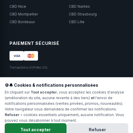
CBD Nice
CBD Nantes
CBD Montpellier
CBD Strasbourg
CBD Bordeaux
CBD Lille
PAIEMENT SÉCURISÉ
Transactions chiffrées SSL.
SUIVEZ-NOUS
🍪🔔 Cookies & notifications personnalisées
En cliquant sur
Tout accepter
, vous acceptez les cookies d'analyse
(amélioration du site, aucune revente à des tiers)
et
l'envoi de
notifications personnalisées (ventes privées, promos, nouveautés).
Votre navigateur vous demandera de confirmer les notifications.
Refuser
= cookies essentiels uniquement, aucune notification. Vous
pouvez vous désabonner à tout moment.
Copyright 2024-2026 Hollyweed. Tous droits réservés.
Tout accepter
Refuser
Interdit aux moins de 18 ans. Ne pas fumer. Déconseillé aux