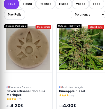
Tous
Fleurs
Résines
Huiles
Vapes
Food
Pré-Rolls
Alliance d'artisans
Outdoor - Sol vivant
Stock limité
Stock limité
Producteur français
Producteur français
Savon artisanal CBD Blue
Pineapple Diesel
Meringue
(3)
(2)
4.20€
4.00€
dès
dès