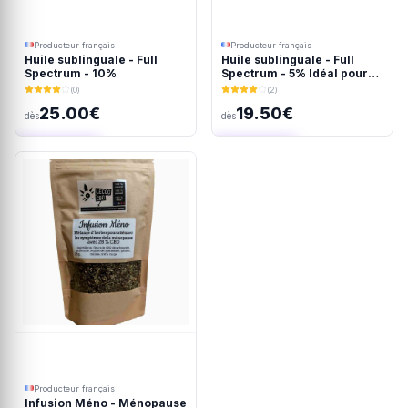
Producteur français
Producteur français
Huile sublinguale - Full
Huile sublinguale - Full
Spectrum - 10%
Spectrum - 5% Idéal pour
les chiens
(0)
(2)
25.00€
19.50€
dès
dès
Ajout rapide
Ajout rapide
Producteur français
Infusion Méno - Ménopause