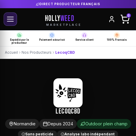
DIRECT PRODUCTEUR FRANÇAIS
HOLLY
WEED
0
MARKETPLACE
Expédié par le
Paiement sécurisé
Service client
100% Francais
producteur
Accueil
Nos Producteurs
LecoqCBD
LecoqCBD
Normandie
Depuis 2024
Outdoor plein champ
Sans pesticide
Analyse labo indépendant