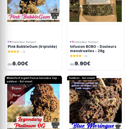
Producteur français
Producteur français
Pink BubbleGum (triploïde)
Infusion BOBO - Douleurs
menstruelles - 28g
(3)
(0)
6.00€
9.90€
dès
dès
Ajout rapide
Ajout rapide
Médaille d'argent France Cannabis Cup -
Outdoor - Sol vivant
outdoor - Sol vivant