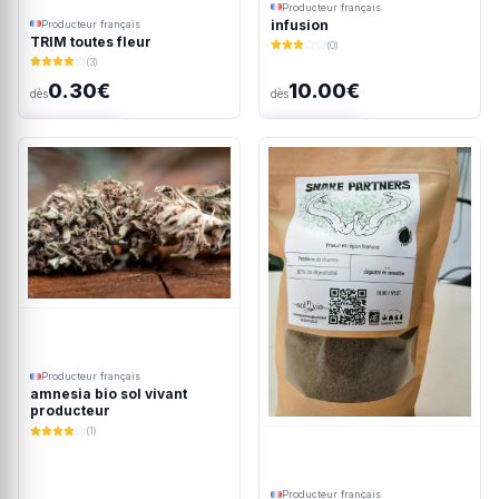
Producteur français
infusion
Producteur français
TRIM toutes fleur
(0)
(3)
0.30€
10.00€
dès
dès
Ajout rapide
Ajout rapide
Producteur français
amnesia bio sol vivant
producteur
(1)
Producteur français