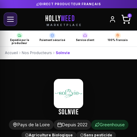
DIRECT PRODUCTEUR FRANÇAIS
HOLLY
WEED
0
MARKETPLACE
Expédié par le
Paiement sécurisé
Service client
100% Francais
producteur
Accueil
Nos Producteurs
Solnvie
Solnvie
Pays de la Loire
Depuis 2022
Greenhouse
Agriculture Biologique
Sans pesticide