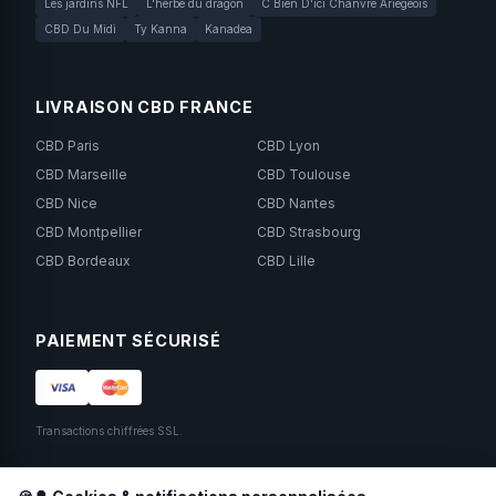
Les jardins NFL
L'herbe du dragon
C Bien D'ici Chanvre Ariégeois
CBD Du Midi
Ty Kanna
Kanadea
LIVRAISON CBD FRANCE
CBD Paris
CBD Lyon
CBD Marseille
CBD Toulouse
CBD Nice
CBD Nantes
CBD Montpellier
CBD Strasbourg
CBD Bordeaux
CBD Lille
PAIEMENT SÉCURISÉ
Transactions chiffrées SSL.
SUIVEZ-NOUS