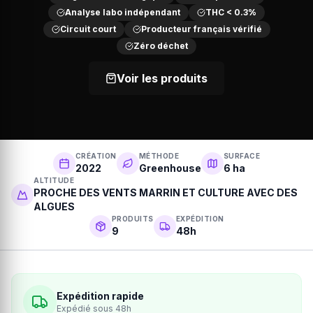
Analyse labo indépendant
THC < 0.3%
Circuit court
Producteur français vérifié
Zéro déchet
Voir les produits
CRÉATION
MÉTHODE
SURFACE
2022
Greenhouse
6 ha
ALTITUDE
PROCHE DES VENTS MARRIN ET CULTURE AVEC DES
ALGUES
PRODUITS
EXPÉDITION
9
48h
Expédition rapide
Expédié sous 48h