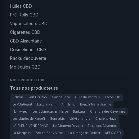
Huiles CBD
Pré-Rolls CBD
Vaporisateurs CBD
Cigarettes CBD
CBD Alimentaire
Cosmétiques CBD
Packs découverte
Molécules CBD
NOS PRODUCTEURS
Tous nos producteurs
Solnvie
Vert Horizon
CannaBaba
CBD du ventoux
LecoqCBD
Le PotaGéant
Luxury Farm
All Hemp
Breizh Marie Jeanne
Hollyweed
Les Botanistes en Herbe
Barbara
Chanvre des Cévennes
Les plantes de Kergoff
Bonnabis
Valvi chanvre
Charent'Haze
LA FLEUR VENDEENNE
Le Chanvre Paysan
Fleur des Cévennes
La Mariposa
Breizh Sativ'Vibes
La Grange de Perbost
APEX CBD