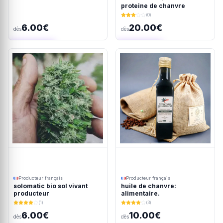
proteine de chanvre
(0)
6.00€
20.00€
dès
dès
Ajout rapide
Ajout rapide
Producteur français
Producteur français
solomatic bio sol vivant
huile de chanvre:
producteur
alimentaire.
(1)
(3)
6.00€
10.00€
dès
dès