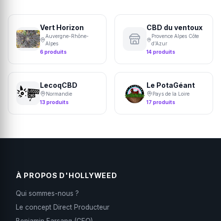
Vert Horizon
CBD du ventoux
Auvergne-Rhône-
Provence Alpes Côte
Alpes
d’Azur
6 produits
14 produits
LecoqCBD
Le PotaGéant
Normandie
Pays de la Loire
13 produits
17 produits
À PROPOS D'HOLLYWEED
Qui sommes-nous ?
Le concept Direct Producteur