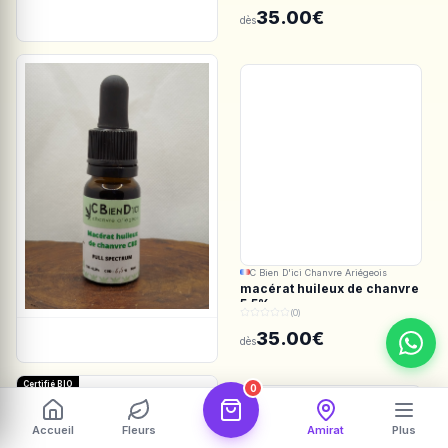
Spectrum
35.00€
dès
C Bien D'ici Chanvre Ariégeois
macérat huileux de chanvre
5.5%
(0)
35.00€
dès
Certifié BIO
0
Accueil
Fleurs
Amirat
Plus