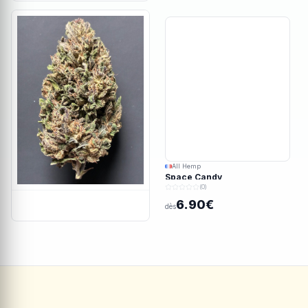
All Hemp
Space Candy
(0)
6.90€
dès