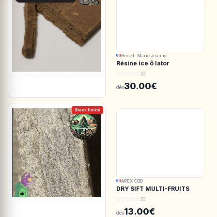
Breizh Marie Jeanne
Résine ice ô lator
ACDC.CBD/White CBG
(0)
190/45u
30.00€
dès
Stock limité
APEX CBD
DRY SIFT MULTI-FRUITS
150u CBD - APEX CBD
(0)
13.00€
dès