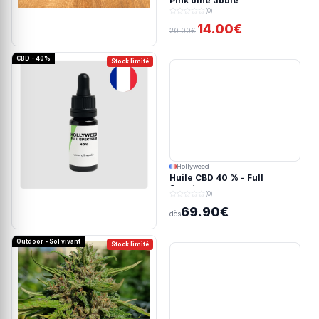
Pink pine apple
(0)
14.00€
20.00€
CBD - 40%
Stock limité
Hollyweed
Huile CBD 40 % - Full
Spectrum
(0)
69.90€
dès
Outdoor - Sol vivant
Stock limité