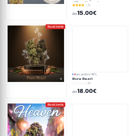
d'Excellence)
(1)
15.00€
dès
Stock limité
Les jardins NFL
Pure Pearl
(0)
18.00€
dès
Stock limité