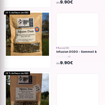
9.90€
dès
25 % de fleurs de CBD
LecoqCBD
Infusion DODO - Sommeil &
anxiété - 32g
(0)
9.90€
dès
28 % de fleurs de CBD