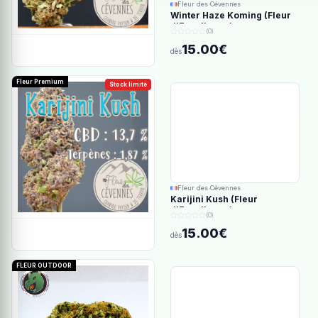
Fleur des Cévennes
Winter Haze Koming (Fleur
d'Excellence)
(0)
15.00€
dès
Fleur Premium
Stock limité
Fleur des Cévennes
Karijini Kush (Fleur
d'Excellence)
(0)
15.00€
dès
FLEUR OUTDOOR