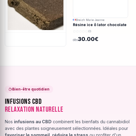
Breizh Marie Jeanne
Résine ice ô lator chocolate
covered strawberry CBD
(0)
190/45u
30.00€
dès
Bien-être quotidien
Infusions CBD
Relaxation Naturelle
Nos
infusions au CBD
combinent les bienfaits du cannabidiol
avec des plantes soigneusement sélectionnées. Idéales pour
favoriser le sommeil
,
réduire le stress
ou profiter d'un