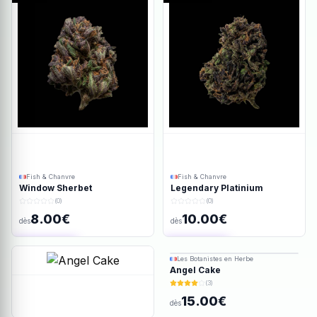
Fish & Chanvre
Fish & Chanvre
Window Sherbet
Legendary Platinium
(0)
(0)
8.00€
10.00€
dès
dès
Ajout rapide
Ajout rapide
Les Botanistes en Herbe
Angel Cake
(3)
15.00€
dès