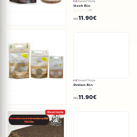
Charent'Haze
Hash Bio
(0)
11.90€
dès
Charent'Haze
Pollen Bio
(0)
11.90€
dès
Stock limité