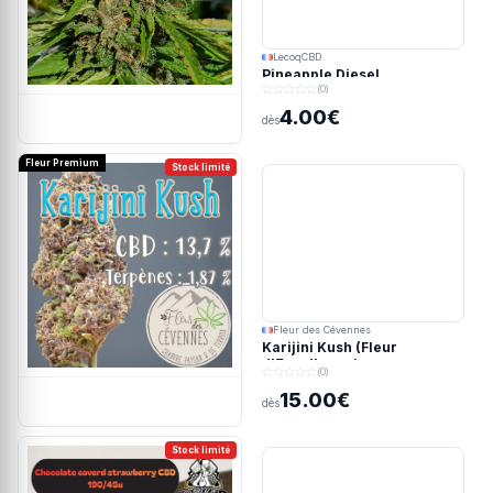
LecoqCBD
Pineapple Diesel
(0)
4.00€
dès
Fleur Premium
Stock limité
Fleur des Cévennes
Karijini Kush (Fleur
d'Excellence)
(0)
15.00€
dès
Stock limité