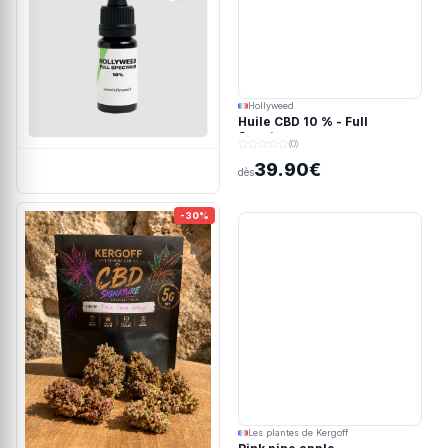
Hollyweed
Huile CBD 10 % - Full
Spectrum
(0)
39.90€
dès
-30%
Les plantes de Kergoff