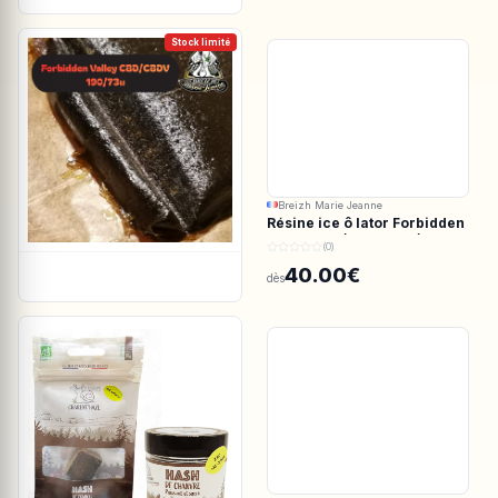
Stock limité
Breizh Marie Jeanne
Résine ice ô lator Forbidden
valley CBD/CBDV 190/73u
(0)
40.00€
dès