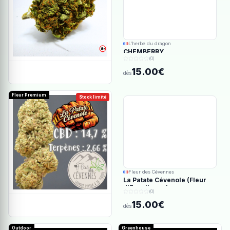
L'herbe du dragon
CHEMBERRY
(0)
15.00€
dès
Fleur Premium
Stock limité
Fleur des Cévennes
La Patate Cévenole (Fleur
d'Excellence)
(0)
15.00€
dès
Outdoor
Greenhouse