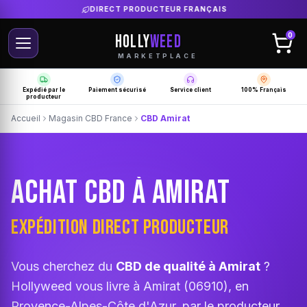
LIVRAISON GRATUITE SELON PRODUCTEUR
HOLLY
WEED
0
MARKETPLACE
Expédié par le
Paiement sécurisé
Service client
100% Français
producteur
Accueil
Magasin CBD France
CBD Amirat
ACHAT CBD À AMIRAT
EXPÉDITION DIRECT PRODUCTEUR
Vous cherchez du
CBD de qualité à Amirat
?
Hollyweed vous livre à Amirat (06910), en
Provence-Alpes-Côte d'Azur, par le producteur.