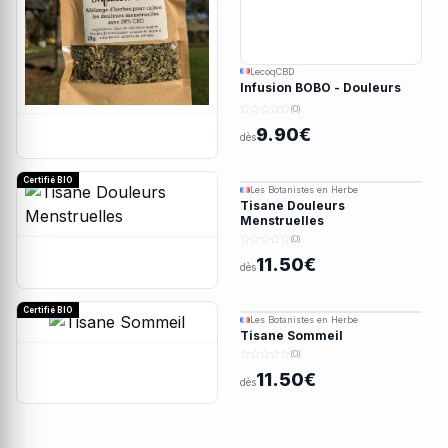
LecoqCBD
Infusion BOBO - Douleurs
menstruelles - 28g
(0)
9.90€
dès
Certifié BIO
Les Botanistes en Herbe
Tisane Douleurs
Menstruelles
(0)
11.50€
dès
Certifié BIO
Les Botanistes en Herbe
Tisane Sommeil
(0)
11.50€
dès