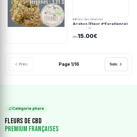
Fleur des Cévennes
Acabus (Fleur d'Excellence)
(0)
15.00€
dès
Page
1
/
16
Préc.
Suiv.
Catégorie phare
Fleurs de CBD
Premium Françaises