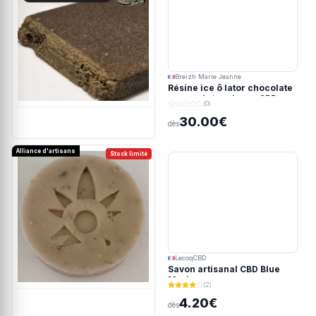
Breizh Marie Jeanne
Résine ice ô lator chocolate
covered strawberry CBD
(0)
190/45u
30.00€
dès
Alliance d'artisans
Stock limité
LecoqCBD
Savon artisanal CBD Blue
Meringue
(2)
4.20€
dès