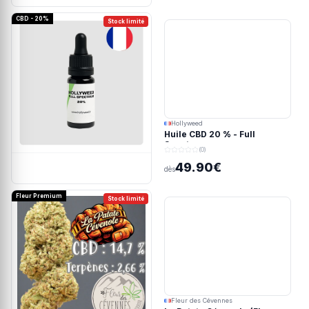
CBD - 20%
Stock limité
Hollyweed
Huile CBD 20 % - Full
Spectrum
(0)
49.90€
dès
Fleur Premium
Stock limité
Fleur des Cévennes