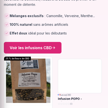
moment de détente.
Mélanges exclusifs
: Camomille, Verveine, Menthe...
100% naturel
sans arômes artificiels
Effet doux
idéal pour les débutants
Voir les infusions CBD
25 % de fleurs de CBD
LecoqCBD
Infusion POPO -
Inflammations du système
(0)
digestif - 32g