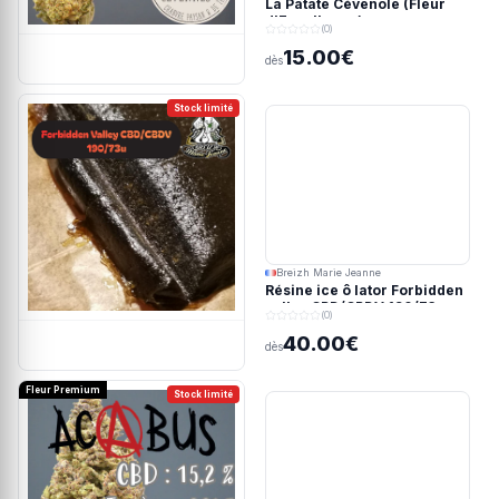
La Patate Cévenole (Fleur
d'Excellence)
(0)
15.00€
dès
Stock limité
Breizh Marie Jeanne
Résine ice ô lator Forbidden
valley CBD/CBDV 190/73u
(0)
40.00€
dès
Fleur Premium
Stock limité