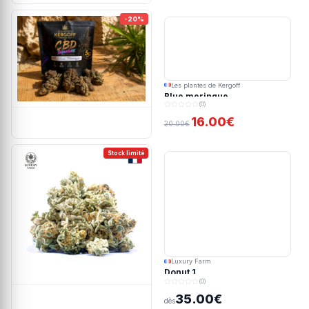
-20%
Les plantes de Kergoff
Blue meringue
(0)
16.00€
20.00€
Stock limité
Luxury Farm
Donut 1
(0)
35.00€
dès