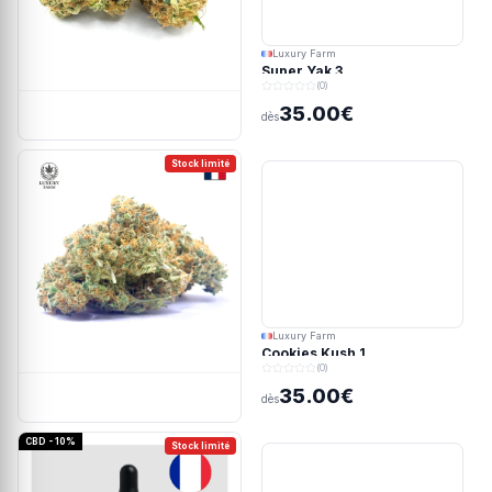
Luxury Farm
Super Yak 3
(0)
35.00€
dès
Stock limité
Luxury Farm
Cookies Kush 1
(0)
35.00€
dès
CBD - 10%
Stock limité