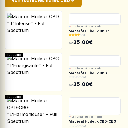
Voir toutes les huiles CBD
Les Botanistes en Herbe
Macérât Huileux CBD "
(1)
L'Intense" - Full Spectrum
35.00€
dès
Certifié BIO
Les Botanistes en Herbe
Macérât Huileux CBG
(0)
"L'Energisante" - Full
Spectrum
35.00€
dès
Certifié BIO
Les Botanistes en Herbe
Macérât Huileux CBD-CBG
"L'Harmonieuse" - Full
(0)