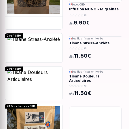
LecoqCBD
Infusion NONO - Migraines
& douleurs - 28g
(0)
9.90€
dès
Certifié BIO
Les Botanistes en Herbe
Tisane Stress-Anxiété
(0)
11.50€
dès
Certifié BIO
Les Botanistes en Herbe
Tisane Douleurs
Articulaires
(0)
11.50€
dès
28 % de fleurs de CBD