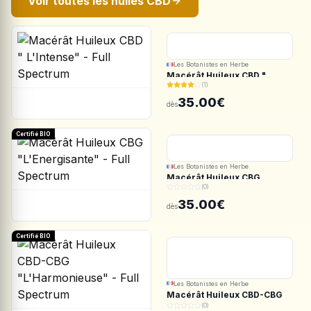
Voir toutes les huiles CBD
Les Botanistes en Herbe
Macérât Huileux CBD "
(1)
L'Intense" - Full Spectrum
35.00€
dès
Certifié BIO
Les Botanistes en Herbe
Macérât Huileux CBG
(0)
"L'Energisante" - Full
Spectrum
35.00€
dès
Certifié BIO
Les Botanistes en Herbe
Macérât Huileux CBD-CBG
"L'Harmonieuse" - Full
(0)