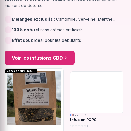
moment de détente.
Mélanges exclusifs
: Camomille, Verveine, Menthe...
100% naturel
sans arômes artificiels
Effet doux
idéal pour les débutants
Voir les infusions CBD
25 % de fleurs de CBD
LecoqCBD
Infusion POPO -
Inflammations du système
(0)
digestif - 32g