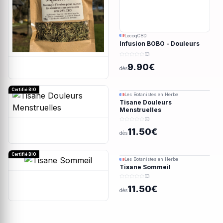
LecoqCBD
Infusion BOBO - Douleurs
menstruelles - 28g
(0)
9.90€
dès
Certifié BIO
Les Botanistes en Herbe
Tisane Douleurs
Menstruelles
(0)
11.50€
dès
Certifié BIO
Les Botanistes en Herbe
Tisane Sommeil
(0)
11.50€
dès