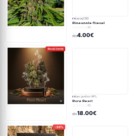
LecoqCBD
Pineapple Diesel
(0)
4.00€
dès
Stock limité
Les jardins NFL
Pure Pearl
(0)
18.00€
dès
-30%