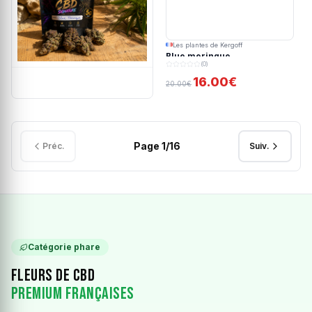
Les plantes de Kergoff
Blue meringue
(0)
16.00€
20.00€
Page
1
/
16
Préc.
Suiv.
Catégorie phare
Fleurs de CBD
Premium Françaises