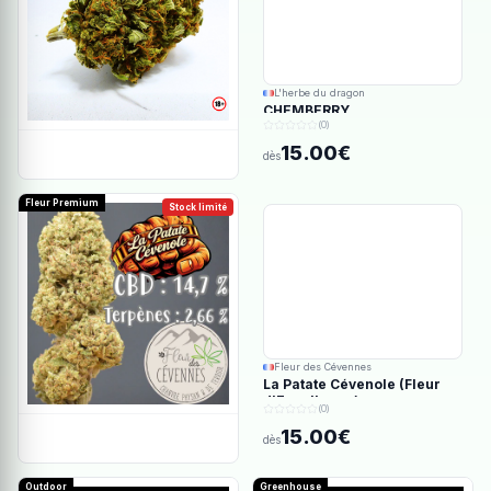
L'herbe du dragon
CHEMBERRY
(0)
15.00€
dès
Fleur Premium
Stock limité
Fleur des Cévennes
La Patate Cévenole (Fleur
d'Excellence)
(0)
15.00€
dès
Outdoor
Greenhouse