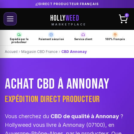
LIVRAISON GRATUITE SELON PRODUCTEUR
HOLLY
WEED
0
MARKETPLACE
Expédié par le
Paiement sécurisé
Service client
100% Français
producteur
Accueil
Magasin CBD France
CBD Annonay
ACHAT CBD À ANNONAY
EXPÉDITION DIRECT PRODUCTEUR
Vous cherchez du
CBD de qualité à Annonay
?
Hollyweed vous livre à Annonay (07100), en
Auvergne-Rhône-Alpes, par le producteur. Que