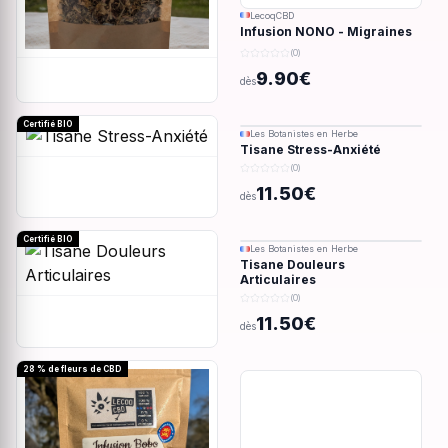
LecoqCBD
Infusion NONO - Migraines
& douleurs - 28g
(0)
9.90€
dès
Certifié BIO
Les Botanistes en Herbe
Tisane Stress-Anxiété
(0)
11.50€
dès
Certifié BIO
Les Botanistes en Herbe
Tisane Douleurs
Articulaires
(0)
11.50€
dès
28 % de fleurs de CBD