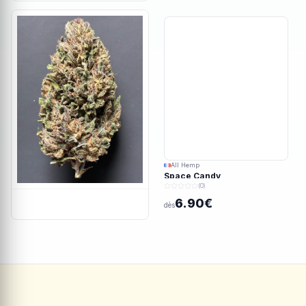
All Hemp
Space Candy
(0)
6.90€
dès