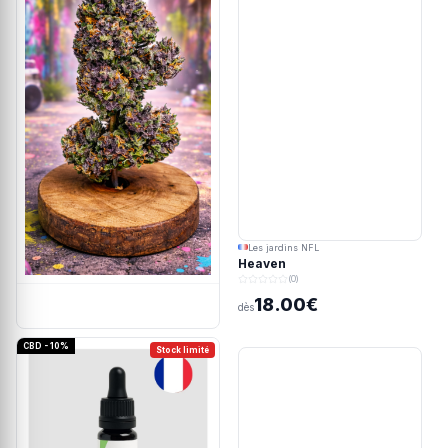
Les jardins NFL
Heaven
(0)
18.00€
dès
CBD - 10%
Stock limité