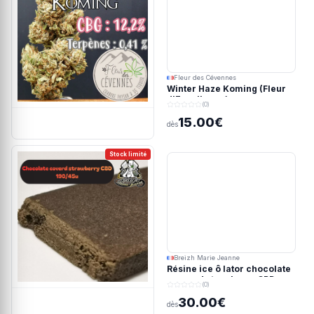
Fleur des Cévennes
Winter Haze Koming (Fleur
d'Excellence)
(0)
15.00€
dès
Stock limité
Breizh Marie Jeanne
Résine ice ô lator chocolate
covered strawberry CBD
(0)
190/45u
30.00€
dès