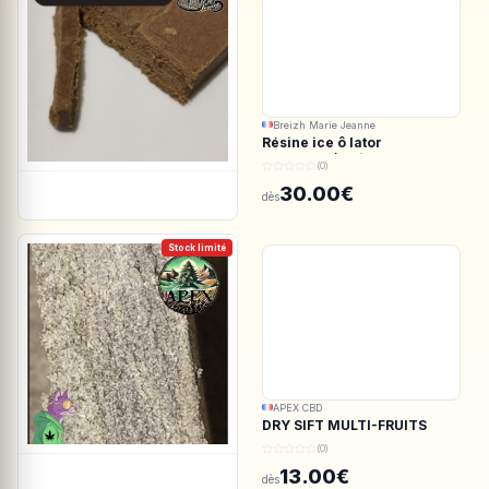
Breizh Marie Jeanne
Résine ice ô lator
ACDC.CBD/White CBG
(0)
190/45u
30.00€
dès
Stock limité
APEX CBD
DRY SIFT MULTI-FRUITS
150u CBD - APEX CBD
(0)
13.00€
dès