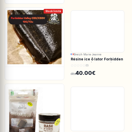
Stock limité
Breizh Marie Jeanne
Résine ice ô lator Forbidden
valley CBD/CBDV 190/73u
(0)
40.00€
dès