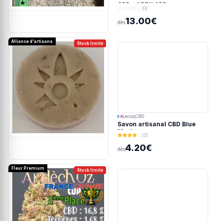
CBD - APEX CBD
(0)
13.00€
dès
Alliance d'artisans
Stock limité
LecoqCBD
Savon artisanal CBD Blue
Meringue
(2)
4.20€
dès
Fleur Premium
Stock limité