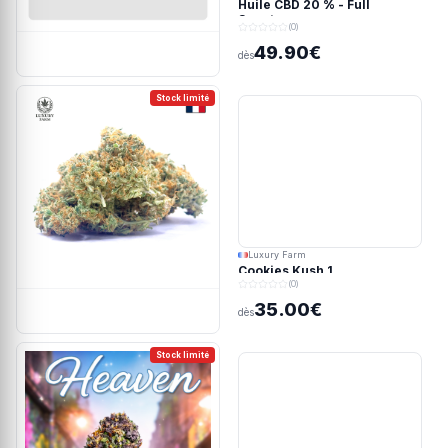
Huile CBD 20 % - Full
Spectrum
(0)
49.90€
dès
Stock limité
Luxury Farm
Cookies Kush 1
(0)
35.00€
dès
Stock limité