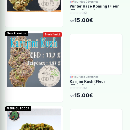
Fleur des Cévennes
Winter Haze Koming (Fleur
d'Excellence)
(0)
15.00€
dès
Fleur Premium
Stock limité
Fleur des Cévennes
Karijini Kush (Fleur
d'Excellence)
(0)
15.00€
dès
FLEUR OUTDOOR