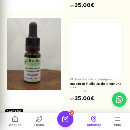
Spectrum
35.00€
dès
C Bien D'ici Chanvre Ariégeois
macérat huileux de chanvre
5.5%
(0)
35.00€
dès
Certifié BIO
0
Accueil
Fleurs
Annonay
Plus