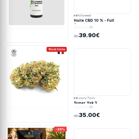
Hollyweed
Huile CBD 10 % - Full
Spectrum
(0)
39.90€
dès
Stock limité
Luxury Farm
Super Yak 3
(0)
35.00€
dès
-20%