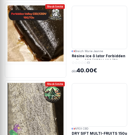
Stock limité
Breizh Marie Jeanne
Résine ice ô lator Forbidden
valley CBD/CBDV 190/73u
(0)
40.00€
dès
Stock limité
APEX CBD
DRY SIFT MULTI-FRUITS 150u