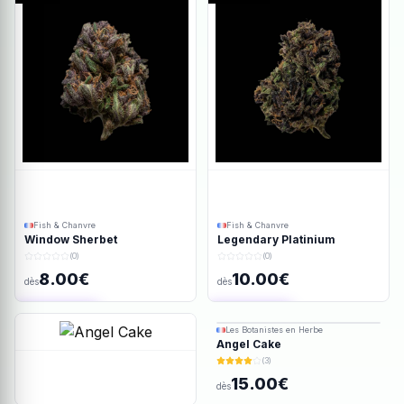
Fish & Chanvre
Fish & Chanvre
Window Sherbet
Legendary Platinium
(0)
(0)
8.00€
10.00€
dès
dès
Ajout rapide
Ajout rapide
Les Botanistes en Herbe
Angel Cake
(3)
15.00€
dès