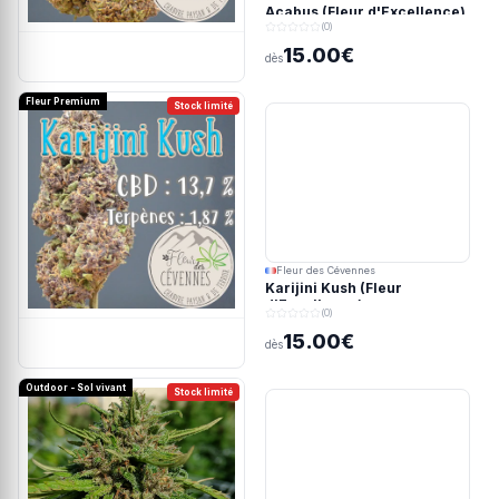
Acabus (Fleur d'Excellence)
(0)
15.00€
dès
Fleur Premium
Stock limité
Fleur des Cévennes
Karijini Kush (Fleur
d'Excellence)
(0)
15.00€
dès
Outdoor - Sol vivant
Stock limité