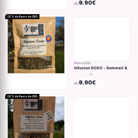
9.90€
dès
25 % de fleurs de CBD
LecoqCBD
Infusion DODO - Sommeil &
anxiété - 32g
(0)
9.90€
dès
28 % de fleurs de CBD