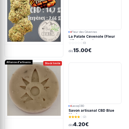
Fleur des Cévennes
La Patate Cévenole (Fleur
d'Excellence)
(0)
15.00€
dès
Alliance d'artisans
Stock limité
LecoqCBD
Savon artisanal CBD Blue
Meringue
(2)
4.20€
dès