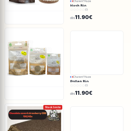
Charent'Haze
Hash Bio
(0)
11.90€
dès
Charent'Haze
Pollen Bio
(0)
11.90€
dès
Stock limité