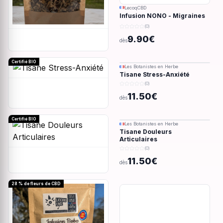
LecoqCBD
Infusion NONO - Migraines
& douleurs - 28g
(0)
9.90€
dès
Certifié BIO
Les Botanistes en Herbe
Tisane Stress-Anxiété
(0)
11.50€
dès
Certifié BIO
Les Botanistes en Herbe
Tisane Douleurs
Articulaires
(0)
11.50€
dès
28 % de fleurs de CBD