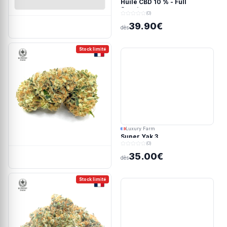
Huile CBD 10 % - Full
Spectrum
(0)
39.90€
dès
Stock limité
Luxury Farm
Super Yak 3
(0)
35.00€
dès
Stock limité