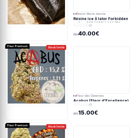
Breizh Marie Jeanne
Résine ice ô lator Forbidden
valley CBD/CBDV 190/73u
(0)
40.00€
dès
Fleur Premium
Stock limité
Fleur des Cévennes
Acabus (Fleur d'Excellence)
(0)
15.00€
dès
Fleur Premium
Stock limité