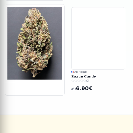
All Hemp
Space Candy
(0)
6.90€
dès