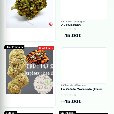
L'herbe du dragon
CHEMBERRY
(0)
15.00€
dès
Fleur Premium
Stock limité
Fleur des Cévennes
La Patate Cévenole (Fleur
d'Excellence)
(0)
15.00€
dès
Outdoor
Greenhouse