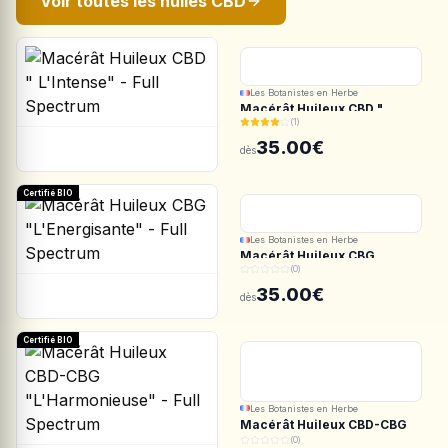
Voir toutes les huiles CBD
Les Botanistes en Herbe
Macérât Huileux CBD "
(1)
L'Intense" - Full Spectrum
35.00€
dès
Certifié BIO
Les Botanistes en Herbe
Macérât Huileux CBG
(0)
"L'Energisante" - Full
Spectrum
35.00€
dès
Certifié BIO
Les Botanistes en Herbe
Macérât Huileux CBD-CBG
"L'Harmonieuse" - Full
(0)