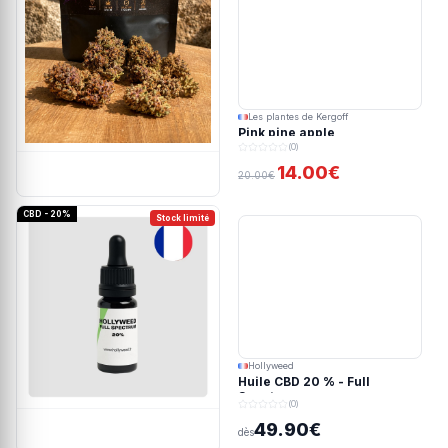
Les plantes de Kergoff
Pink pine apple
(0)
14.00€
20.00€
CBD - 20%
Stock limité
Hollyweed
Huile CBD 20 % - Full
Spectrum
(0)
49.90€
dès