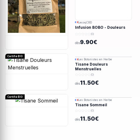
LecoqCBD
Infusion BOBO - Douleurs
menstruelles - 28g
(0)
9.90€
dès
Certifié BIO
Les Botanistes en Herbe
Tisane Douleurs
Menstruelles
(0)
11.50€
dès
Certifié BIO
Les Botanistes en Herbe
Tisane Sommeil
(0)
11.50€
dès