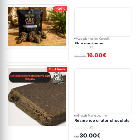
-20%
Les plantes de Kergoff
Blue meringue
(0)
16.00€
20.00€
Stock limité
Breizh Marie Jeanne
Résine ice ô lator chocolate
covered strawberry CBD
(0)
190/45u
30.00€
dès