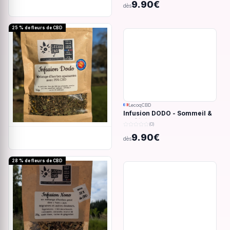
9.90€
dès
25 % de fleurs de CBD
LecoqCBD
Infusion DODO - Sommeil &
anxiété - 32g
(0)
9.90€
dès
28 % de fleurs de CBD