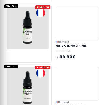
CBD - 40%
Stock limité
Hollyweed
Huile CBD 40 % - Full
Spectrum
(0)
69.90€
dès
CBD - 10%
Stock limité
Hollyweed