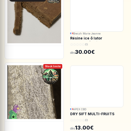
Breizh Marie Jeanne
Résine ice ô lator
ACDC.CBD/White CBG
(0)
190/45u
30.00€
dès
Stock limité
APEX CBD
DRY SIFT MULTI-FRUITS
150u CBD - APEX CBD
(0)
13.00€
dès