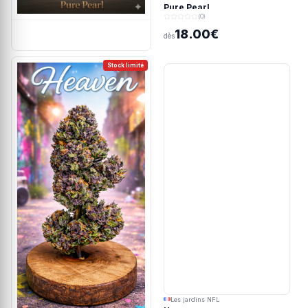
Pure Pearl
(0)
18.00€
dès
Stock limité
Les jardins NFL