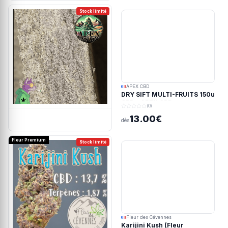
Stock limité
APEX CBD
DRY SIFT MULTI-FRUITS 150u
CBD - APEX CBD
(0)
13.00€
dès
Fleur Premium
Stock limité
Fleur des Cévennes
Karijini Kush (Fleur