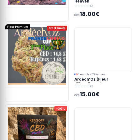
Heaven
(0)
18.00€
dès
Fleur Premium
Stock limité
Fleur des Cévennes
Ardèch'Oz (Fleur
d'Excellence)
(0)
15.00€
dès
-30%