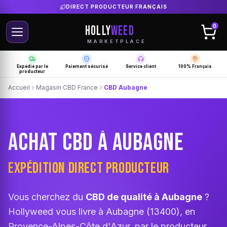
LIVRAISON GRATUITE SELON PRODUCTEUR
HOLLY
WEED
0
MARKETPLACE
Expédié par le
Paiement sécurisé
Service client
100% Français
producteur
Accueil
Magasin CBD France
CBD Aubagne
ACHAT CBD À AUBAGNE
EXPÉDITION DIRECT PRODUCTEUR
Vous cherchez du
CBD de qualité à Aubagne
?
Hollyweed vous livre à Aubagne (13400), en
Provence-Alpes-Côte d'Azur, par le producteur.