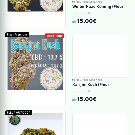
Fleur des Cévennes
Winter Haze Koming (Fleur
d'Excellence)
(0)
15.00€
dès
Fleur Premium
Stock limité
Fleur des Cévennes
Karijini Kush (Fleur
d'Excellence)
(0)
15.00€
dès
FLEUR OUTDOOR