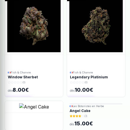
Fish & Chanvre
Fish & Chanvre
Window Sherbet
Legendary Platinium
(0)
(0)
8.00€
10.00€
dès
dès
Ajout rapide
Ajout rapide
Les Botanistes en Herbe
Angel Cake
(3)
15.00€
dès