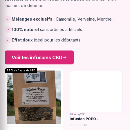
moment de détente.
Mélanges exclusifs
: Camomille, Verveine, Menthe...
100% naturel
sans arômes artificiels
Effet doux
idéal pour les débutants
Voir les infusions CBD
25 % de fleurs de CBD
LecoqCBD
Infusion POPO -
Inflammations du système
(0)
digestif - 32g