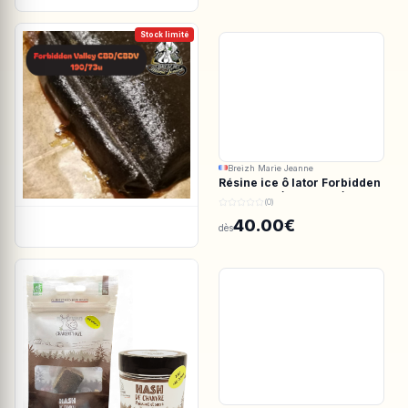
Stock limité
Breizh Marie Jeanne
Résine ice ô lator Forbidden
valley CBD/CBDV 190/73u
(0)
40.00€
dès