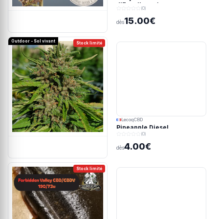
d'Excellence)
(0)
15.00€
dès
Outdoor - Sol vivant
Stock limité
LecoqCBD
Pineapple Diesel
(0)
4.00€
dès
Stock limité