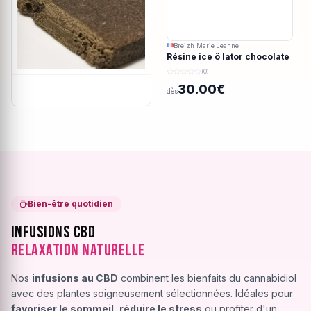
Breizh Marie Jeanne
Résine ice ô lator chocolate
covered strawberry CBD
(0)
190/45u
30.00€
dès
Bien-être quotidien
Infusions CBD
Relaxation Naturelle
Nos
infusions au CBD
combinent les bienfaits du cannabidiol
avec des plantes soigneusement sélectionnées. Idéales pour
favoriser le sommeil
,
réduire le stress
ou profiter d'un