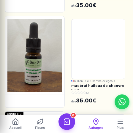
Spectrum
35.00€
dès
C Bien D'ici Chanvre Ariégeois
macérat huileux de chanvre
5.5%
(0)
35.00€
dès
Certifié BIO
0
Accueil
Fleurs
Aubagne
Plus