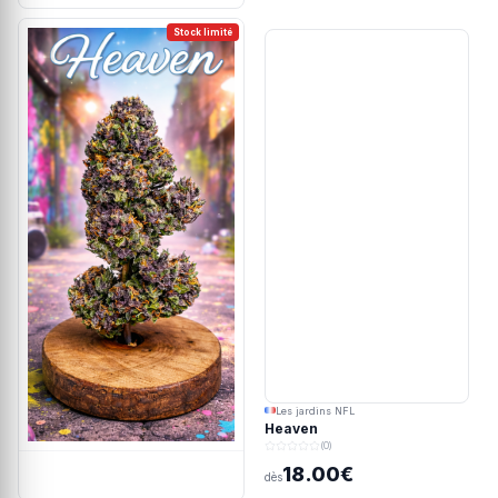
Stock limité
Les jardins NFL
Heaven
(0)
18.00€
dès