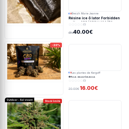
Breizh Marie Jeanne
Résine ice ô lator Forbidden
valley CBD/CBDV 190/73u
(0)
40.00€
dès
-20%
Les plantes de Kergoff
Blue meringue
(0)
16.00€
20.00€
Outdoor - Sol vivant
Stock limité