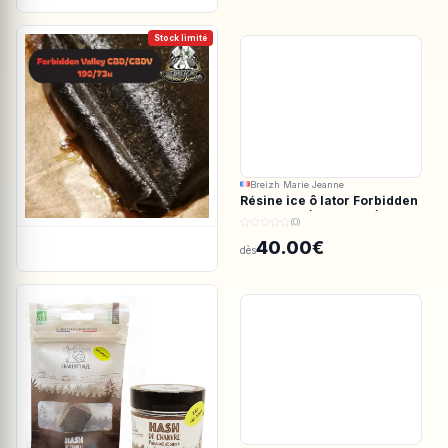
Stock limité
Breizh Marie Jeanne
Résine ice ô lator Forbidden
valley CBD/CBDV 190/73u
(0)
40.00€
dès