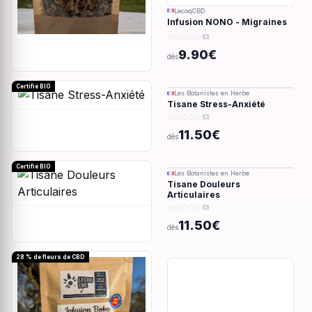
LecoqCBD
Infusion NONO - Migraines
& douleurs - 28g
(0)
9.90€
dès
Certifié BIO
Les Botanistes en Herbe
Tisane Stress-Anxiété
(0)
11.50€
dès
Certifié BIO
Les Botanistes en Herbe
Tisane Douleurs
Articulaires
(0)
11.50€
dès
28 % de fleurs de CBD