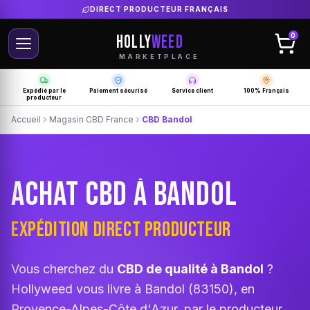
LIVRAISON GRATUITE SELON PRODUCTEUR
HOLLY
WEED
0
MARKETPLACE
Expédié par le
Paiement sécurisé
Service client
100% Français
producteur
Accueil
Magasin CBD France
CBD Bandol
ACHAT CBD À BANDOL
EXPÉDITION DIRECT PRODUCTEUR
Vous cherchez du
CBD de qualité à Bandol
?
Hollyweed vous livre à Bandol (83150), en
Provence-Alpes-Côte d'Azur, par le producteur.