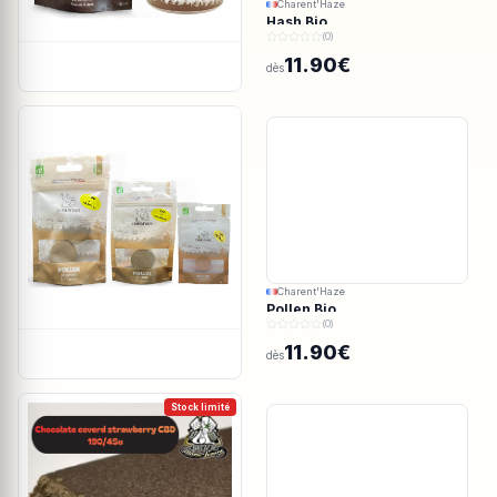
Charent'Haze
Hash Bio
(0)
11.90€
dès
Charent'Haze
Pollen Bio
(0)
11.90€
dès
Stock limité