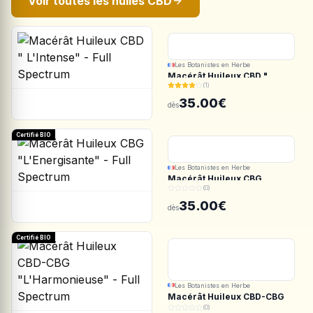
Voir toutes les huiles CBD
Les Botanistes en Herbe
Macérât Huileux CBD "
(1)
L'Intense" - Full Spectrum
35.00€
dès
Certifié BIO
Les Botanistes en Herbe
Macérât Huileux CBG
(0)
"L'Energisante" - Full
Spectrum
35.00€
dès
Certifié BIO
Les Botanistes en Herbe
Macérât Huileux CBD-CBG
"L'Harmonieuse" - Full
(0)