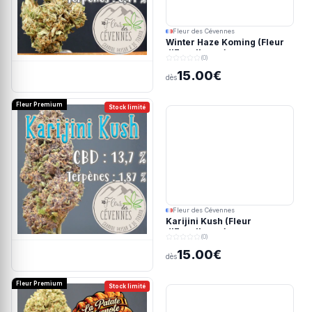
Fleur des Cévennes
Winter Haze Koming (Fleur
d'Excellence)
(0)
15.00€
dès
Fleur Premium
Stock limité
Fleur des Cévennes
Karijini Kush (Fleur
d'Excellence)
(0)
15.00€
dès
Fleur Premium
Stock limité