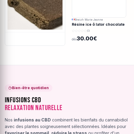
Breizh Marie Jeanne
Résine ice ô lator chocolate
covered strawberry CBD
(0)
190/45u
30.00€
dès
Bien-être quotidien
Infusions CBD
Relaxation Naturelle
Nos
infusions au CBD
combinent les bienfaits du cannabidiol
avec des plantes soigneusement sélectionnées. Idéales pour
favoriser le sommeil
,
réduire le stress
ou profiter d'un