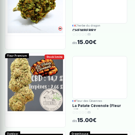
L'herbe du dragon
CHEMBERRY
(0)
15.00€
dès
Fleur Premium
Stock limité
Fleur des Cévennes
La Patate Cévenole (Fleur
d'Excellence)
(0)
15.00€
dès
Outdoor
Greenhouse