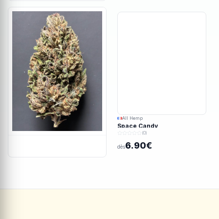
All Hemp
Space Candy
(0)
6.90€
dès