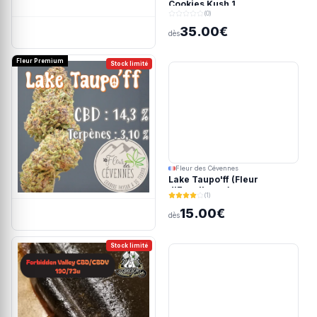
Cookies Kush 1
(0)
35.00€
dès
Fleur Premium
Stock limité
Fleur des Cévennes
Lake Taupo'ff (Fleur
d'Excellence)
(1)
15.00€
dès
Stock limité