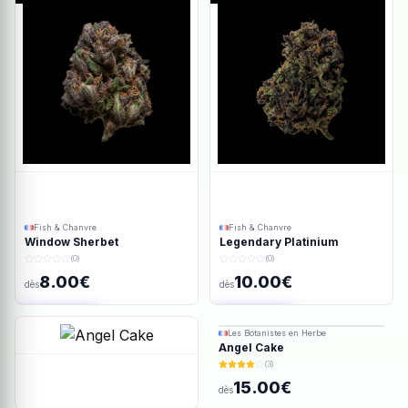
Fish & Chanvre
Fish & Chanvre
Window Sherbet
Legendary Platinium
(0)
(0)
8.00€
10.00€
dès
dès
Ajout rapide
Ajout rapide
Les Botanistes en Herbe
Angel Cake
(3)
15.00€
dès