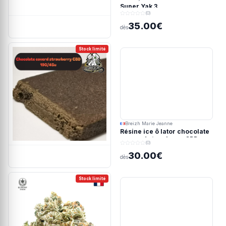
Super Yak 3
(0)
35.00€
dès
Stock limité
Breizh Marie Jeanne
Résine ice ô lator chocolate
covered strawberry CBD
(0)
190/45u
30.00€
dès
Stock limité