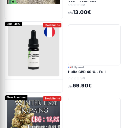
CBD - APEX CBD
(0)
13.00€
dès
CBD - 40%
Stock limité
Hollyweed
Huile CBD 40 % - Full
Spectrum
(0)
69.90€
dès
Fleur Premium
Stock limité