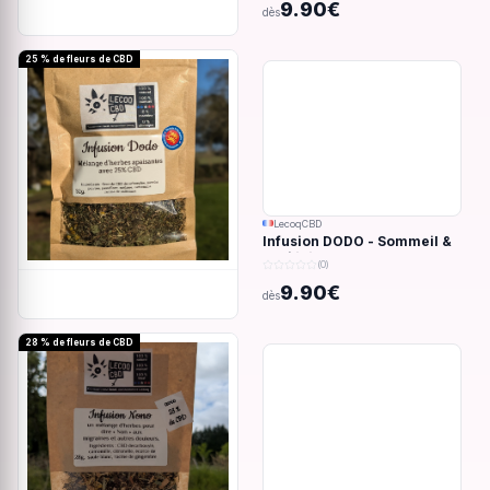
9.90€
dès
25 % de fleurs de CBD
LecoqCBD
Infusion DODO - Sommeil &
anxiété - 32g
(0)
9.90€
dès
28 % de fleurs de CBD