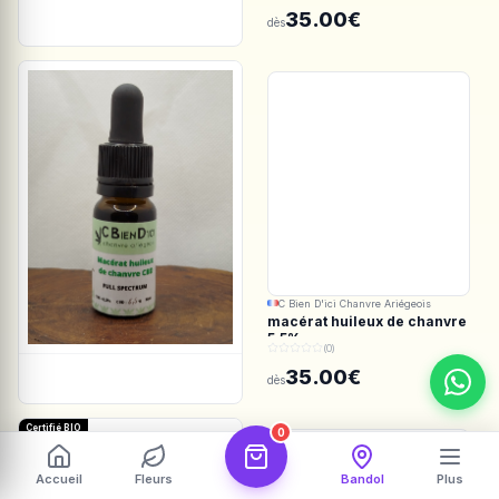
Spectrum
35.00€
dès
C Bien D'ici Chanvre Ariégeois
macérat huileux de chanvre
5.5%
(0)
35.00€
dès
Certifié BIO
0
Accueil
Fleurs
Bandol
Plus