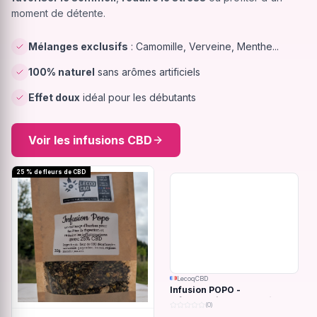
moment de détente.
Mélanges exclusifs
: Camomille, Verveine, Menthe...
100% naturel
sans arômes artificiels
Effet doux
idéal pour les débutants
Voir les infusions CBD
25 % de fleurs de CBD
LecoqCBD
Infusion POPO -
Inflammations du système
(0)
digestif - 32g