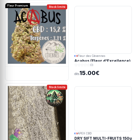
Fleur Premium
Stock limité
Fleur des Cévennes
Acabus (Fleur d'Excellence)
(0)
15.00€
dès
Stock limité
APEX CBD
DRY SIFT MULTI-FRUITS 150u