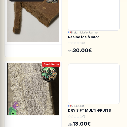
Breizh Marie Jeanne
Résine ice ô lator
ACDC.CBD/White CBG
(0)
190/45u
30.00€
dès
Stock limité
APEX CBD
DRY SIFT MULTI-FRUITS
150u CBD - APEX CBD
(0)
13.00€
dès