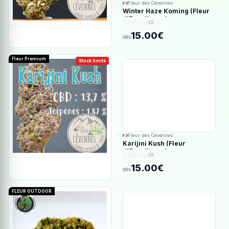
Fleur des Cévennes
Winter Haze Koming (Fleur
d'Excellence)
(0)
15.00€
dès
Fleur Premium
Stock limité
Fleur des Cévennes
Karijini Kush (Fleur
d'Excellence)
(0)
15.00€
dès
FLEUR OUTDOOR