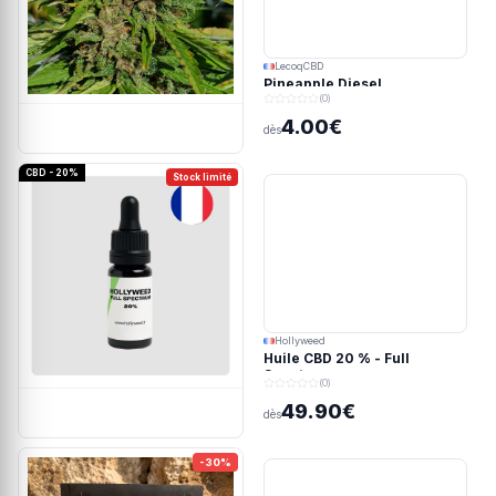
LecoqCBD
Pineapple Diesel
(0)
4.00€
dès
CBD - 20%
Stock limité
Hollyweed
Huile CBD 20 % - Full
Spectrum
(0)
49.90€
dès
-30%