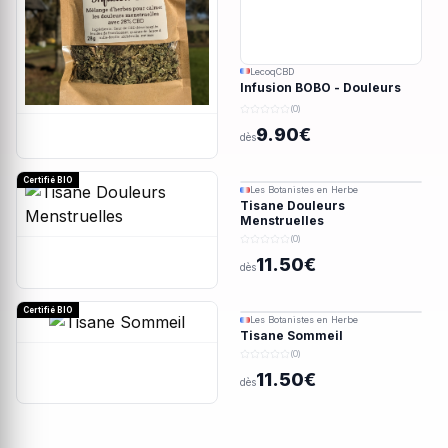
LecoqCBD
Infusion BOBO - Douleurs
menstruelles - 28g
(0)
9.90€
dès
Certifié BIO
Les Botanistes en Herbe
Tisane Douleurs
Menstruelles
(0)
11.50€
dès
Certifié BIO
Les Botanistes en Herbe
Tisane Sommeil
(0)
11.50€
dès