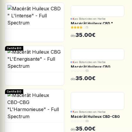
Les Botanistes en Herbe
Macérât Huileux CBD "
(1)
L'Intense" - Full Spectrum
35.00€
dès
Certifié BIO
Les Botanistes en Herbe
Macérât Huileux CBG
(0)
"L'Energisante" - Full
Spectrum
35.00€
dès
Certifié BIO
Les Botanistes en Herbe
Macérât Huileux CBD-CBG
"L'Harmonieuse" - Full
(0)
Spectrum
35.00€
dès