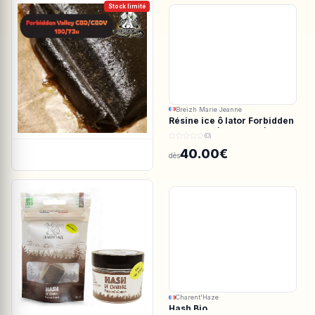
Stock limité
Breizh Marie Jeanne
Résine ice ô lator Forbidden
valley CBD/CBDV 190/73u
(0)
40.00€
dès
Charent'Haze
Hash Bio