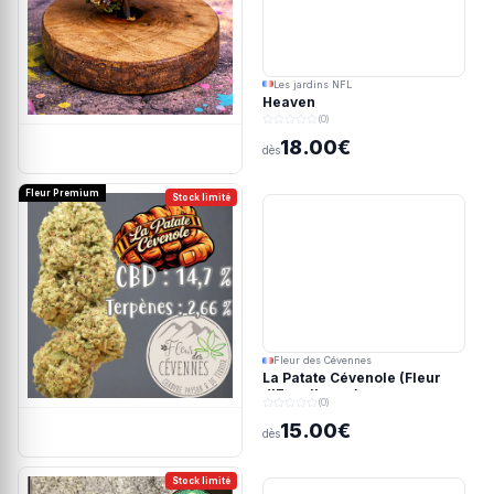
Les jardins NFL
Heaven
(0)
18.00€
dès
Fleur Premium
Stock limité
Fleur des Cévennes
La Patate Cévenole (Fleur
d'Excellence)
(0)
15.00€
dès
Stock limité