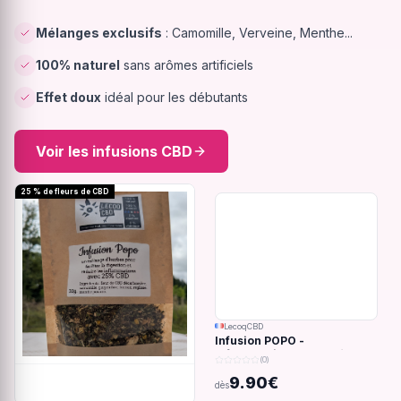
Mélanges exclusifs
: Camomille, Verveine, Menthe...
100% naturel
sans arômes artificiels
Effet doux
idéal pour les débutants
Voir les infusions CBD
25 % de fleurs de CBD
LecoqCBD
Infusion POPO -
Inflammations du système
(0)
digestif - 32g
9.90€
dès