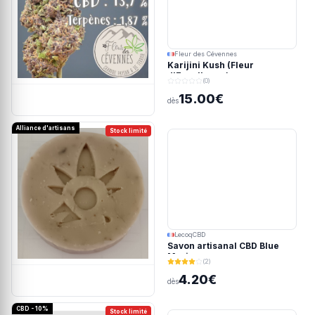
Fleur des Cévennes
Karijini Kush (Fleur
d'Excellence)
(0)
15.00€
dès
Alliance d'artisans
Stock limité
LecoqCBD
Savon artisanal CBD Blue
Meringue
(2)
4.20€
dès
CBD - 10%
Stock limité