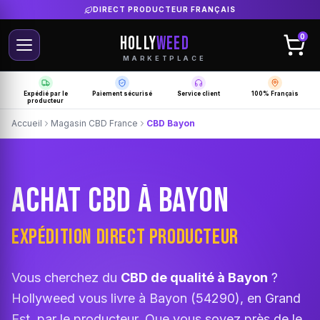
LIVRAISON GRATUITE SELON PRODUCTEUR
HOLLY
WEED
0
MARKETPLACE
Expédié par le
Paiement sécurisé
Service client
100% Français
producteur
Accueil
Magasin CBD France
CBD Bayon
ACHAT CBD À BAYON
EXPÉDITION DIRECT PRODUCTEUR
Vous cherchez du
CBD de qualité à Bayon
?
Hollyweed vous livre à Bayon (54290), en Grand
Est, par le producteur. Que vous soyez près de le