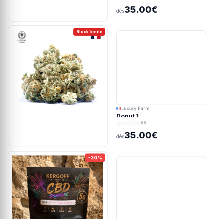
35.00€
dès
Stock limité
Luxury Farm
Donut 1
(0)
35.00€
dès
-30%