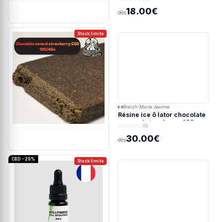
18.00€
dès
Stock limité
Breizh Marie Jeanne
Résine ice ô lator chocolate
covered strawberry CBD
(0)
190/45u
30.00€
dès
CBD - 20%
Stock limité