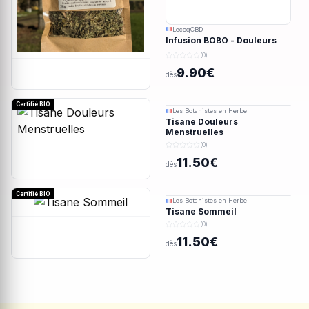
LecoqCBD
Infusion BOBO - Douleurs
menstruelles - 28g
(0)
9.90€
dès
Certifié BIO
Les Botanistes en Herbe
Tisane Douleurs
Menstruelles
(0)
11.50€
dès
Certifié BIO
Les Botanistes en Herbe
Tisane Sommeil
(0)
11.50€
dès