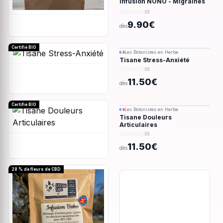
Infusion NONO - Migraines
& douleurs - 28g
(0)
9.90€
dès
Certifié BIO
Les Botanistes en Herbe
Tisane Stress-Anxiété
(0)
11.50€
dès
Certifié BIO
Les Botanistes en Herbe
Tisane Douleurs
Articulaires
(0)
11.50€
dès
28 % de fleurs de CBD