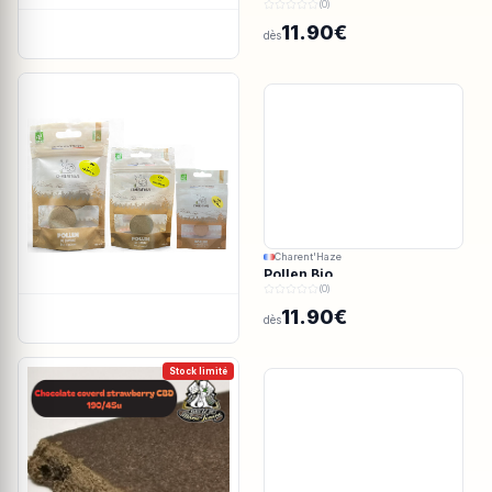
(0)
11.90€
dès
Charent'Haze
Pollen Bio
(0)
11.90€
dès
Stock limité