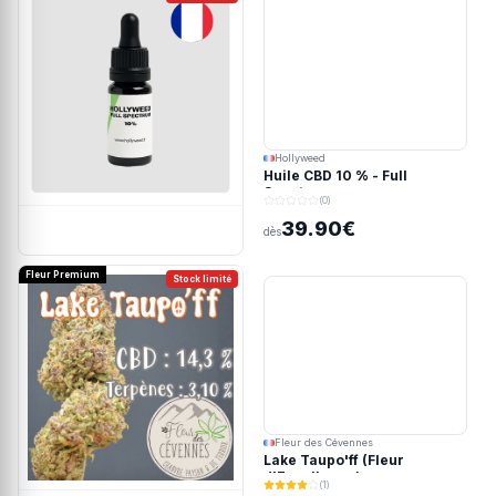
Hollyweed
Huile CBD 10 % - Full
Spectrum
(0)
39.90€
dès
Fleur Premium
Stock limité
Fleur des Cévennes
Lake Taupo'ff (Fleur
d'Excellence)
(1)