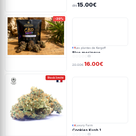
15.00€
dès
-20%
Les plantes de Kergoff
Blue meringue
(0)
16.00€
20.00€
Stock limité
Luxury Farm
Cookies Kush 1
(0)