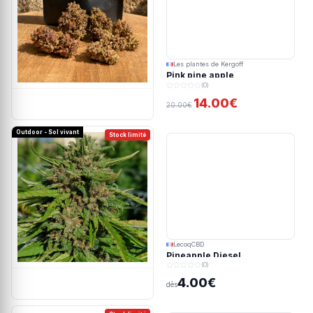
Les plantes de Kergoff
Pink pine apple
(0)
14.00€
20.00€
Outdoor - Sol vivant
Stock limité
LecoqCBD
Pineapple Diesel
(0)
4.00€
dès