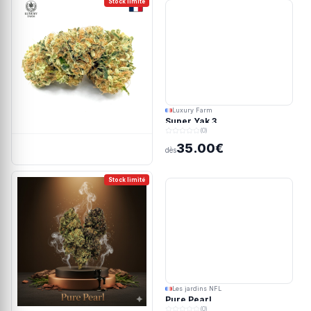
Stock limité
Luxury Farm
Super Yak 3
(0)
35.00€
dès
Stock limité
Les jardins NFL
Pure Pearl
(0)