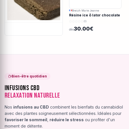
Breizh Marie Jeanne
Résine ice ô lator chocolate
covered strawberry CBD
(0)
190/45u
30.00€
dès
Bien-être quotidien
Infusions CBD
Relaxation Naturelle
Nos
infusions au CBD
combinent les bienfaits du cannabidiol
avec des plantes soigneusement sélectionnées. Idéales pour
favoriser le sommeil
,
réduire le stress
ou profiter d'un
moment de détente.