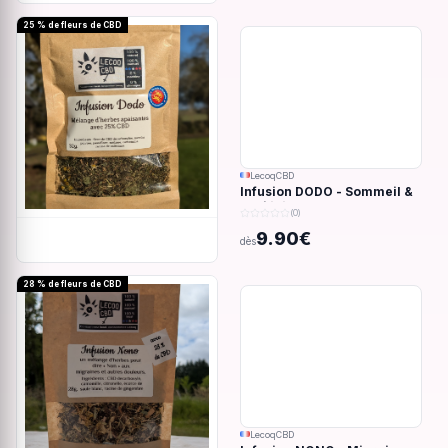
25 % de fleurs de CBD
LecoqCBD
Infusion DODO - Sommeil &
anxiété - 32g
(0)
9.90€
dès
28 % de fleurs de CBD
LecoqCBD