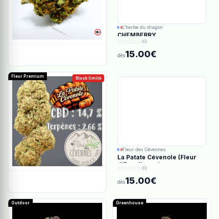
L'herbe du dragon
CHEMBERRY
(0)
15.00€
dès
Fleur Premium
Stock limité
Fleur des Cévennes
La Patate Cévenole (Fleur
d'Excellence)
(0)
15.00€
dès
Outdoor
Greenhouse