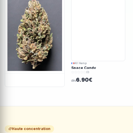
All Hemp
Space Candy
(0)
6.90€
dès
Haute concentration