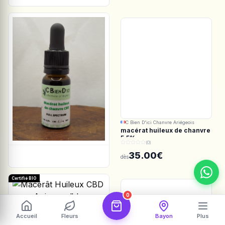
C Bien D'ici Chanvre Ariégeois
macérat huileux de chanvre
5.5%
(0)
35.00€
dès
Certifié BIO
0
Les Botanistes en Herbe
Accueil
Fleurs
Bayon
Plus
Macérât Huileux CBD pour