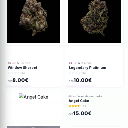
Fish & Chanvre
Fish & Chanvre
Window Sherbet
Legendary Platinium
(0)
(0)
8.00€
10.00€
dès
dès
Ajout rapide
Ajout rapide
Les Botanistes en Herbe
Angel Cake
(3)
15.00€
dès