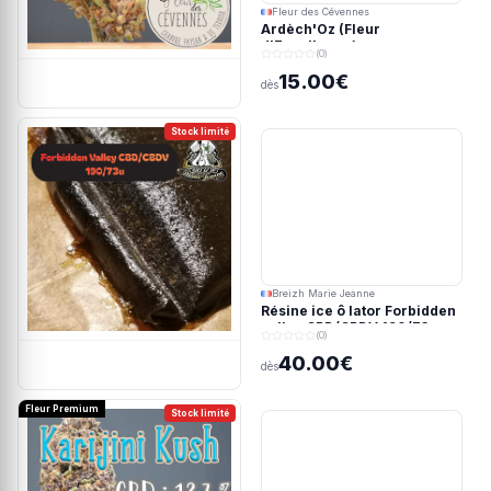
Fleur des Cévennes
Ardèch'Oz (Fleur
d'Excellence)
(0)
15.00€
dès
Stock limité
Breizh Marie Jeanne
Résine ice ô lator Forbidden
valley CBD/CBDV 190/73u
(0)
40.00€
dès
Fleur Premium
Stock limité