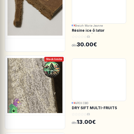
Breizh Marie Jeanne
Résine ice ô lator
ACDC.CBD/White CBG
(0)
190/45u
30.00€
dès
Stock limité
APEX CBD
DRY SIFT MULTI-FRUITS
150u CBD - APEX CBD
(0)
13.00€
dès