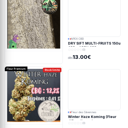
APEX CBD
DRY SIFT MULTI-FRUITS 150u
CBD - APEX CBD
(0)
13.00€
dès
Fleur Premium
Stock limité
Fleur des Cévennes
Winter Haze Koming (Fleur
d'Excellence)
(0)