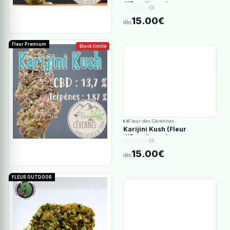
d'Excellence)
(0)
15.00€
dès
Fleur Premium
Stock limité
Fleur des Cévennes
Karijini Kush (Fleur
d'Excellence)
(0)
15.00€
dès
FLEUR OUTDOOR