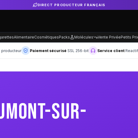
DIRECT PRODUCTEUR FRANÇAIS
garettes
Alimentaire
Cosmétiques
Packs
Molécules
Vente Privée
Petits Pri
n producteur
Paiement sécurisé
SSL 256-bit
Service client
Reacti
AUMONT-SUR-