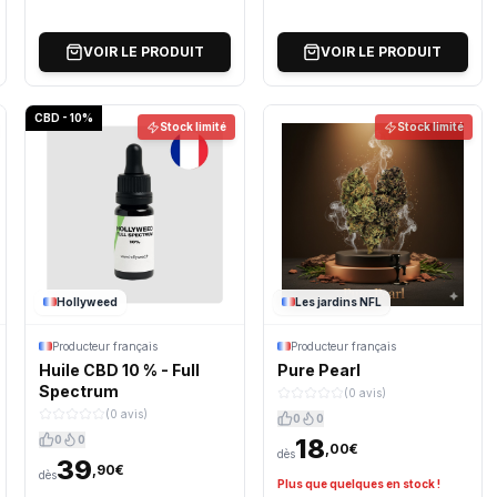
VOIR LE PRODUIT
VOIR LE PRODUIT
CBD - 10%
Stock limité
Stock limité
Hollyweed
Les jardins NFL
Producteur français
Producteur français
Huile CBD 10 % - Full
Pure Pearl
Spectrum
(0 avis)
(0 avis)
0
0
0
0
18
,00€
dès
39
,90€
dès
Plus que quelques en stock !