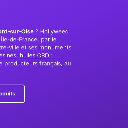
ont-sur-Oise
? Hollyweed
Île-de-France, par le
tre-ville et ses monuments
ésines
,
huiles CBD
:
e producteurs français, au
oduits