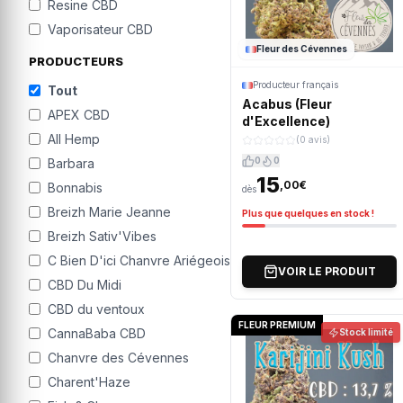
Resine CBD
Vaporisateur CBD
Fleur des Cévennes
PRODUCTEURS
Producteur français
Tout
Acabus (Fleur
APEX CBD
d'Excellence)
All Hemp
(0 avis)
0
0
Barbara
15
,00€
Bonnabis
dès
Breizh Marie Jeanne
Plus que quelques en stock !
Breizh Sativ'Vibes
C Bien D'ici Chanvre Ariégeois
VOIR LE PRODUIT
CBD Du Midi
CBD du ventoux
FLEUR PREMIUM
CannaBaba CBD
Stock limité
Chanvre des Cévennes
Charent'Haze