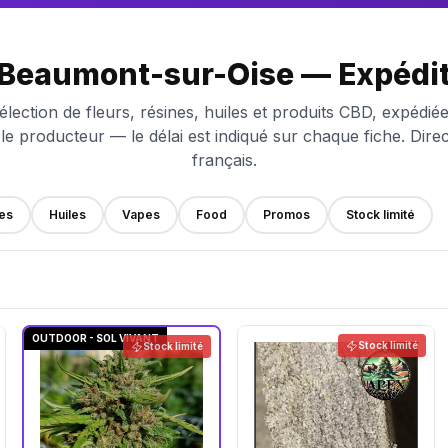
 Beaumont-sur-Oise — Expéditi
élection de fleurs, résines, huiles et produits CBD, expédi
 le producteur — le délai est indiqué sur chaque fiche. Dire
français.
es
Huiles
Vapes
Food
Promos
Stock limité
OUTDOOR - SOL VIVANT
Stock limité
Stock limité