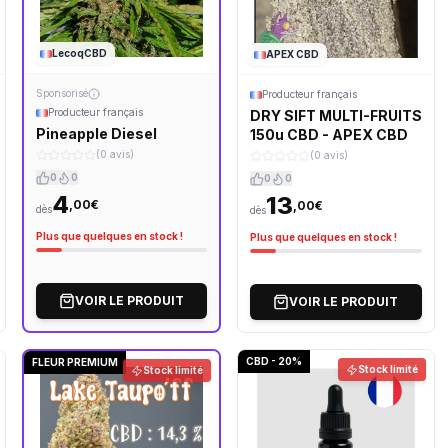
LecoqCBD
APEX CBD
Sponsorisé
Producteur français
Producteur français
DRY SIFT MULTI-FRUITS
Pineapple Diesel
150u CBD - APEX CBD
(0 avis)
(0 avis)
0
0
0
0
4
13
,00€
,00€
dès
dès
Plus que quelques en stock !
Plus que quelques en stock !
VOIR LE PRODUIT
VOIR LE PRODUIT
CBD - 20%
FLEUR PREMIUM
Stock limité
Stock limité