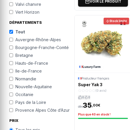
VOIR LE PRODUIT
Valvi chanvre
Vert Horizon
Stock limité
DÉPARTEMENTS
Tout
Auvergne-Rhône-Alpes
Bourgogne-Franche-Comté
Bretagne
Hauts-de-France
Luxury Farm
Ile-de-France
Normandie
Producteur français
Super Yak 3
Nouvelle-Aquitaine
(0 avis)
Occitanie
0
0
Pays de la Loire
35
,00€
dès
Provence Alpes Côte d’Azur
Plus que 40 en stock !
PRIX
Tous les prix