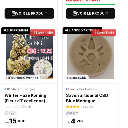
Plus que 200 en stock !
VOIR LE PRODUIT
VOIR LE PRODUIT
FLEUR PREMIUM
ALLIANCE D'ARTISANS
Stock limité
Stock limité
Fleur des Cévennes
LecoqCBD
Producteur français
Producteur français
Winter Haze Koming
Savon artisanal CBD
(Fleur d'Excellence)
Blue Meringue
(0 avis)
(2 avis)
0
0
0
2
15
4
,00€
,20€
dès
dès