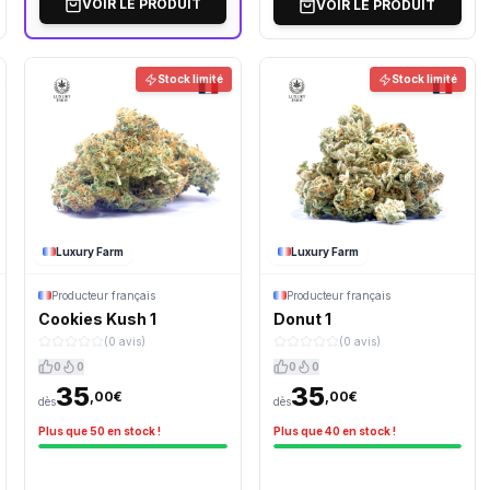
VOIR LE PRODUIT
VOIR LE PRODUIT
Stock limité
Stock limité
Luxury Farm
Luxury Farm
Producteur français
Producteur français
Cookies Kush 1
Donut 1
(0 avis)
(0 avis)
0
0
0
0
35
35
,00€
,00€
dès
dès
Plus que 50 en stock !
Plus que 40 en stock !