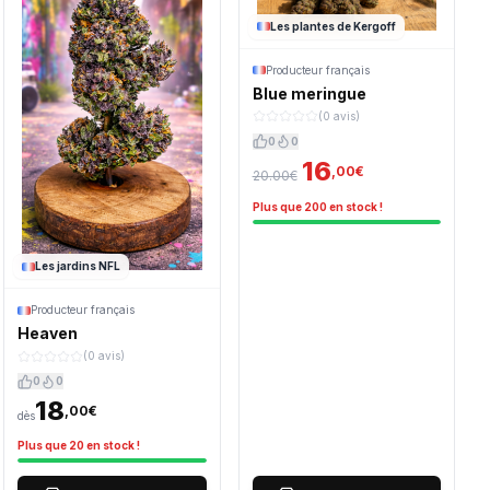
Les plantes de Kergoff
Producteur français
Blue meringue
(0 avis)
0
0
16
,00€
20.00€
Plus que 200 en stock !
Les jardins NFL
Producteur français
Heaven
(0 avis)
0
0
18
,00€
dès
Plus que 20 en stock !