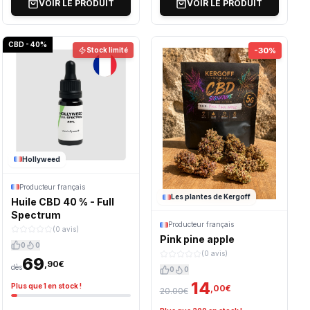
VOIR LE PRODUIT
VOIR LE PRODUIT
CBD - 40%
Stock limité
-30%
Hollyweed
Producteur français
Les plantes de Kergoff
Huile CBD 40 % - Full
Spectrum
Producteur français
(0 avis)
Pink pine apple
0
0
(0 avis)
69
,90€
dès
0
0
14
Plus que 1 en stock !
,00€
20.00€