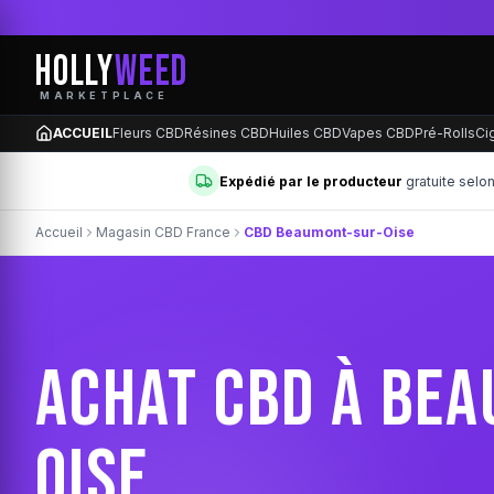
HOLLY
WEED
MARKETPLACE
ACCUEIL
Fleurs CBD
Résines CBD
Huiles CBD
Vapes CBD
Pré-Rolls
Ci
Expédié par le producteur
gratuite selo
Accueil
Magasin CBD France
CBD Beaumont-sur-Oise
ACHAT CBD À BE
OISE