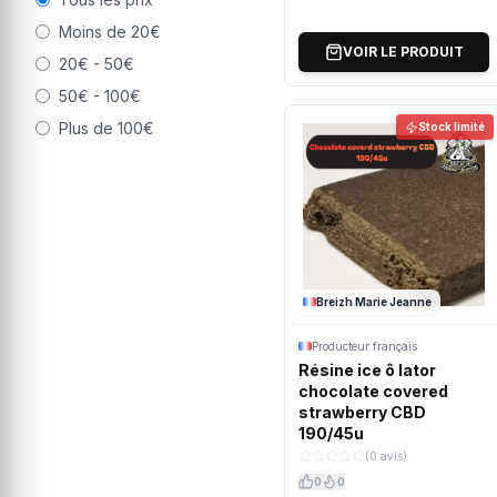
Moins de 20€
VOIR LE PRODUIT
20€ - 50€
50€ - 100€
Plus de 100€
Stock limité
Breizh Marie Jeanne
Producteur français
Résine ice ô lator
chocolate covered
strawberry CBD
190/45u
(0 avis)
0
0