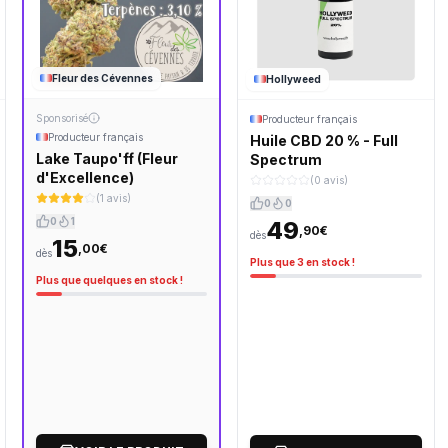
Fleur des Cévennes
Hollyweed
Sponsorisé
Producteur français
Producteur français
Huile CBD 20 % - Full
Lake Taupo'ff (Fleur
Spectrum
d'Excellence)
(0 avis)
(1 avis)
0
0
0
1
49
,90€
dès
15
,00€
dès
Plus que 3 en stock !
Plus que quelques en stock !