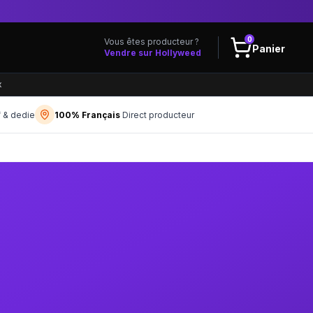
0
Vous êtes producteur ?
Panier
Vendre sur Hollyweed
x
f & dedie
100% Français
Direct producteur