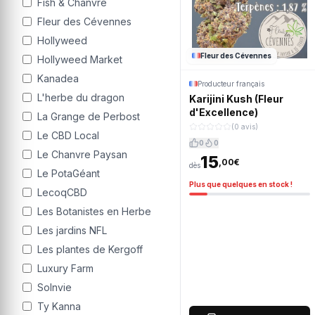
Fish & Chanvre
Fleur des Cévennes
Hollyweed
Fleur des Cévennes
Hollyweed Market
Kanadea
Producteur français
L'herbe du dragon
Karijini Kush (Fleur
d'Excellence)
La Grange de Perbost
(0 avis)
Le CBD Local
0
0
Le Chanvre Paysan
15
,00€
dès
Le PotaGéant
Plus que quelques en stock !
LecoqCBD
Les Botanistes en Herbe
Les jardins NFL
Les plantes de Kergoff
Luxury Farm
Solnvie
Ty Kanna