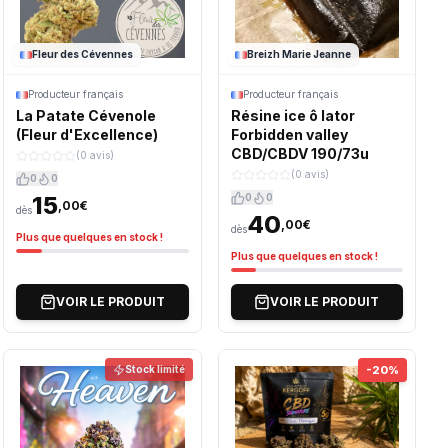
Fleur des Cévennes
Breizh Marie Jeanne
Producteur français
Producteur français
La Patate Cévenole
Résine ice ô lator
(Fleur d'Excellence)
Forbidden valley
CBD/CBDV 190/73u
(0 avis)
(0 avis)
0
0
15
0
0
,00€
dès
40
,00€
dès
Plus que quelques en stock !
Plus que quelques en stock !
VOIR LE PRODUIT
VOIR LE PRODUIT
Stock limité
-20%