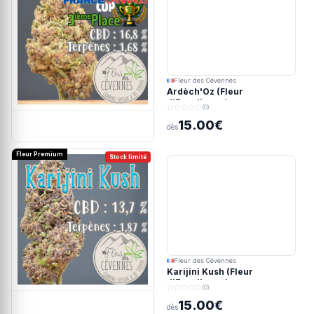
Fleur des Cévennes
Ardèch'Oz (Fleur
d'Excellence)
(0)
15.00€
dès
Fleur Premium
Stock limité
Fleur des Cévennes
Karijini Kush (Fleur
d'Excellence)
(0)
15.00€
dès