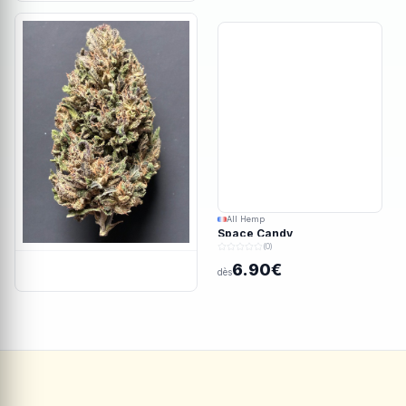
All Hemp
Space Candy
(0)
6.90€
dès