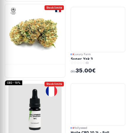
Stock limité
Luxury Farm
Super Yak 3
(0)
35.00€
dès
CBD - 10%
Stock limité
Hollyweed
Huile CBD 10 % - Full