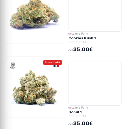
Luxury Farm
Cookies Kush 1
(0)
35.00€
dès
Stock limité
Luxury Farm
Donut 1
(0)
35.00€
dès