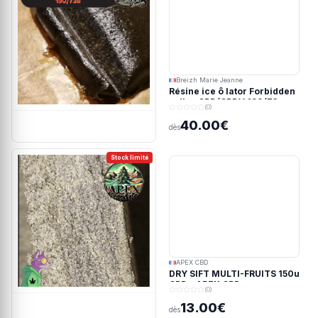
Breizh Marie Jeanne
Résine ice ô lator Forbidden
valley CBD/CBDV 190/73u
(0)
40.00€
dès
Stock limité
APEX CBD
DRY SIFT MULTI-FRUITS 150u
CBD - APEX CBD
(0)
13.00€
dès