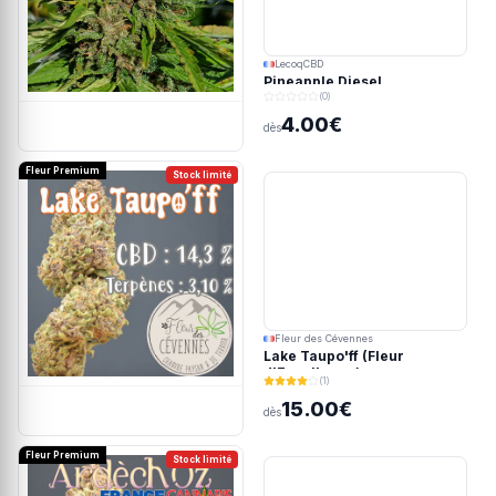
LecoqCBD
Pineapple Diesel
(0)
4.00€
dès
Fleur Premium
Stock limité
Fleur des Cévennes
Lake Taupo'ff (Fleur
d'Excellence)
(1)
15.00€
dès
Fleur Premium
Stock limité