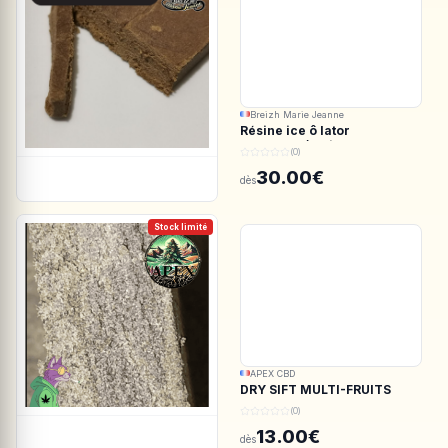
Breizh Marie Jeanne
Résine ice ô lator
ACDC.CBD/White CBG
(0)
190/45u
30.00€
dès
Stock limité
APEX CBD
DRY SIFT MULTI-FRUITS
150u CBD - APEX CBD
(0)
13.00€
dès