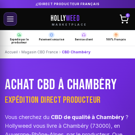
LIVRAISON GRATUITE SELON PRODUCTEUR
HOLLY
WEED
0
MARKETPLACE
Expédié par le
Paiement sécurisé
Service client
100% Français
producteur
Accueil
Magasin CBD France
CBD Chambéry
ACHAT CBD À CHAMBÉRY
EXPÉDITION DIRECT PRODUCTEUR
Vous cherchez du
CBD de qualité à Chambéry
?
Hollyweed vous livre à Chambéry (73000), en
Auvergne-Rhône-Alpes, par le producteur. Que