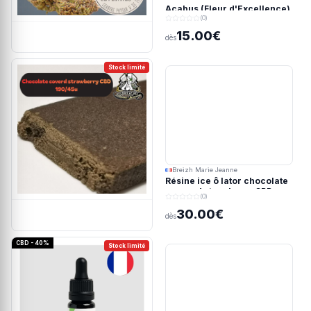
Acabus (Fleur d'Excellence)
(0)
15.00€
dès
Stock limité
Breizh Marie Jeanne
Résine ice ô lator chocolate
covered strawberry CBD
(0)
190/45u
30.00€
dès
CBD - 40%
Stock limité