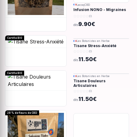
LecoqCBD
Infusion NONO - Migraines
& douleurs - 28g
(0)
9.90€
dès
Certifié BIO
Les Botanistes en Herbe
Tisane Stress-Anxiété
(0)
11.50€
dès
Certifié BIO
Les Botanistes en Herbe
Tisane Douleurs
Articulaires
(0)
11.50€
dès
28 % de fleurs de CBD