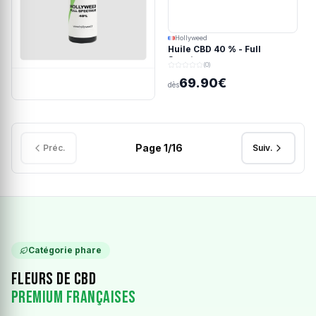
Hollyweed
Huile CBD 40 % - Full
Spectrum
(0)
69.90€
dès
Page
1
/
16
Préc.
Suiv.
Catégorie phare
Fleurs de CBD
Premium Françaises