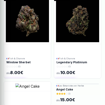
Fish & Chanvre
Fish & Chanvre
Window Sherbet
Legendary Platinium
(0)
(0)
8.00€
10.00€
dès
dès
Ajout rapide
Ajout rapide
Les Botanistes en Herbe
Angel Cake
(3)
15.00€
dès