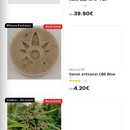
Spectrum
(0)
39.90€
dès
Alliance d'artisans
Stock limité
LecoqCBD
Savon artisanal CBD Blue
Meringue
(2)
4.20€
dès
Outdoor - Sol vivant
Stock limité