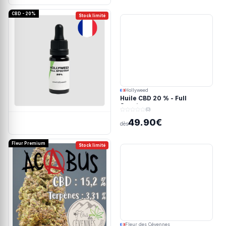
CBD - 20%
Stock limité
Hollyweed
Huile CBD 20 % - Full
Spectrum
(0)
49.90€
dès
Fleur Premium
Stock limité
Fleur des Cévennes