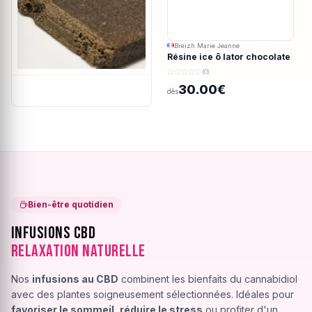
Breizh Marie Jeanne
Résine ice ô lator chocolate
covered strawberry CBD
(0)
190/45u
30.00€
dès
Bien-être quotidien
Infusions CBD
Relaxation Naturelle
Nos
infusions au CBD
combinent les bienfaits du cannabidiol
avec des plantes soigneusement sélectionnées. Idéales pour
favoriser le sommeil
,
réduire le stress
ou profiter d'un