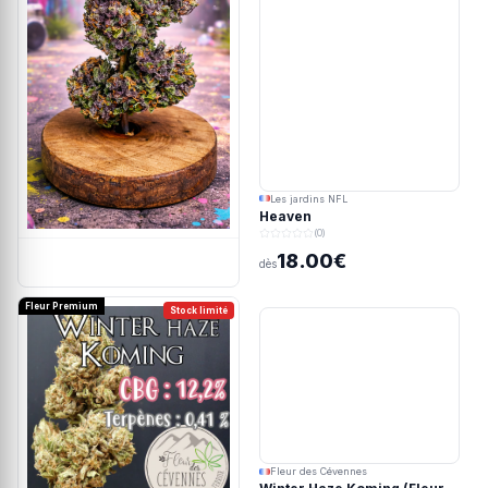
Les jardins NFL
Heaven
(0)
18.00€
dès
Fleur Premium
Stock limité
Fleur des Cévennes