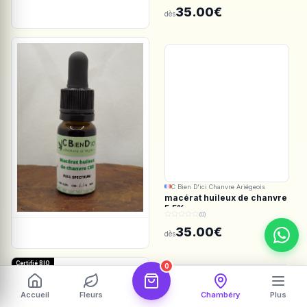
Spectrum
35.00€
dès
C Bien D'ici Chanvre Ariégeois
macérat huileux de chanvre
5.5%
(0)
35.00€
dès
Certifié BIO
0
Accueil
Fleurs
Chambéry
Plus