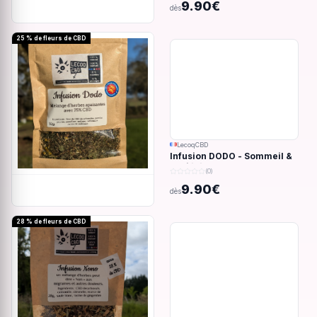
9.90€
dès
25 % de fleurs de CBD
LecoqCBD
Infusion DODO - Sommeil &
anxiété - 32g
(0)
9.90€
dès
28 % de fleurs de CBD