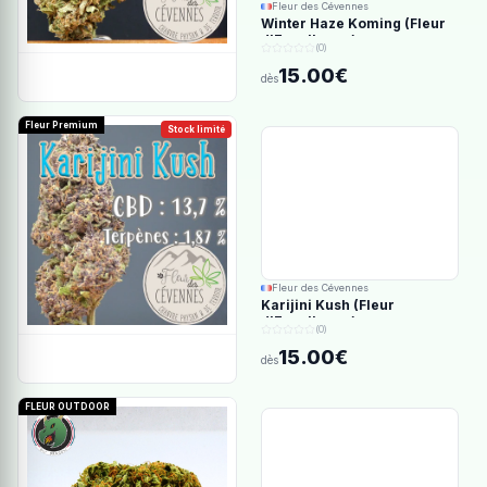
Fleur des Cévennes
Winter Haze Koming (Fleur
d'Excellence)
(0)
15.00€
dès
Fleur Premium
Stock limité
Fleur des Cévennes
Karijini Kush (Fleur
d'Excellence)
(0)
15.00€
dès
FLEUR OUTDOOR