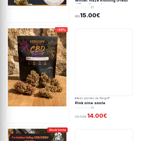
Winter Haze Koming (Fleur
d'Excellence)
(0)
15.00€
dès
-30%
Les plantes de Kergoff
Pink pine apple
(0)
14.00€
20.00€
Stock limité