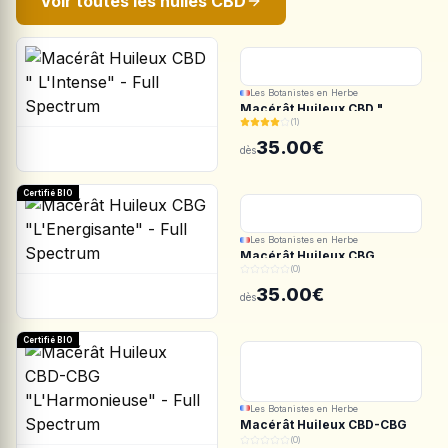
Voir toutes les huiles CBD
Les Botanistes en Herbe
Macérât Huileux CBD "
(1)
L'Intense" - Full Spectrum
35.00€
dès
Certifié BIO
Les Botanistes en Herbe
Macérât Huileux CBG
(0)
"L'Energisante" - Full
Spectrum
35.00€
dès
Certifié BIO
Les Botanistes en Herbe
Macérât Huileux CBD-CBG
"L'Harmonieuse" - Full
(0)