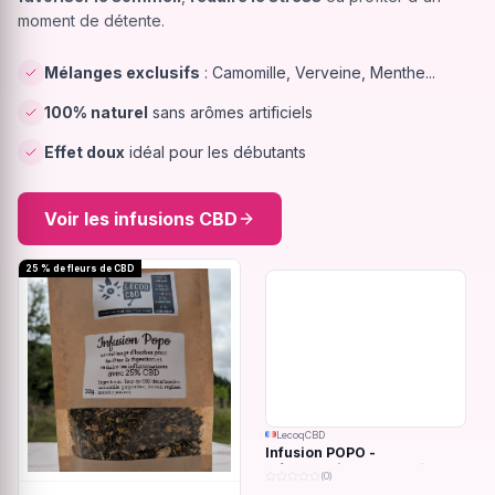
moment de détente.
Mélanges exclusifs
: Camomille, Verveine, Menthe...
100% naturel
sans arômes artificiels
Effet doux
idéal pour les débutants
Voir les infusions CBD
25 % de fleurs de CBD
LecoqCBD
Infusion POPO -
Inflammations du système
(0)
digestif - 32g