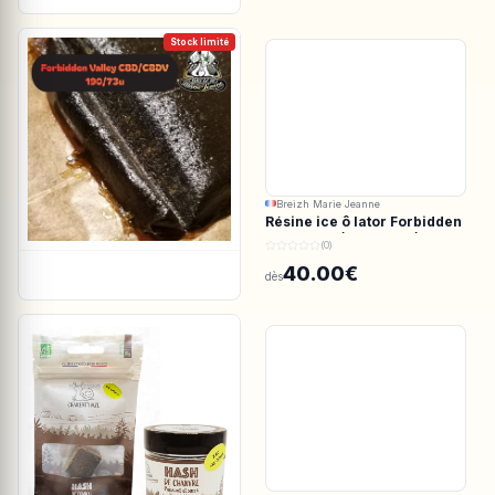
Stock limité
Breizh Marie Jeanne
Résine ice ô lator Forbidden
valley CBD/CBDV 190/73u
(0)
40.00€
dès