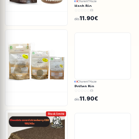
Charent'Haze
Hash Bio
(0)
11.90€
dès
Charent'Haze
Pollen Bio
(0)
11.90€
dès
Stock limité