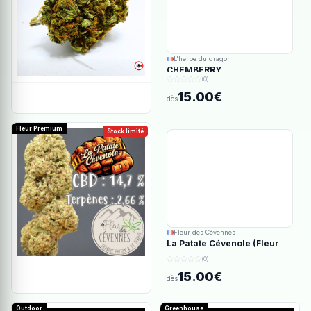
L'herbe du dragon
CHEMBERRY
(0)
15.00€
dès
Fleur Premium
Stock limité
Fleur des Cévennes
La Patate Cévenole (Fleur
d'Excellence)
(0)
15.00€
dès
Outdoor
Greenhouse