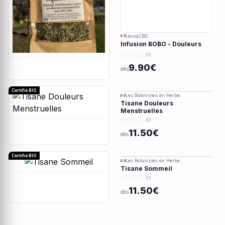
LecoqCBD
Infusion BOBO - Douleurs
menstruelles - 28g
(0)
9.90€
dès
Certifié BIO
Les Botanistes en Herbe
Tisane Douleurs
Menstruelles
(0)
11.50€
dès
Certifié BIO
Les Botanistes en Herbe
Tisane Sommeil
(0)
11.50€
dès