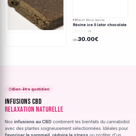
Breizh Marie Jeanne
Résine ice ô lator chocolate
covered strawberry CBD
(0)
190/45u
30.00€
dès
Bien-être quotidien
Infusions CBD
Relaxation Naturelle
Nos
infusions au CBD
combinent les bienfaits du cannabidiol
avec des plantes soigneusement sélectionnées. Idéales pour
favoriser le sommeil
,
réduire le stress
ou profiter d'un