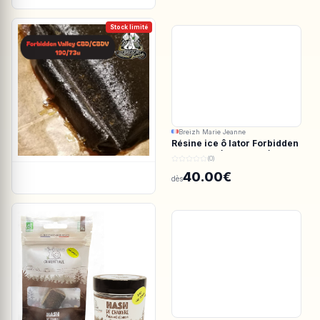
Stock limité
Breizh Marie Jeanne
Résine ice ô lator Forbidden
valley CBD/CBDV 190/73u
(0)
40.00€
dès