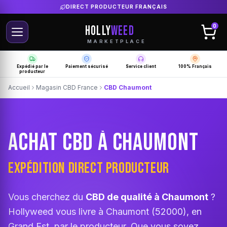
LIVRAISON GRATUITE SELON PRODUCTEUR
HOLLY
WEED
0
MARKETPLACE
Expédié par le
Paiement sécurisé
Service client
100% Français
producteur
Accueil
Magasin CBD France
CBD Chaumont
ACHAT CBD À CHAUMONT
EXPÉDITION DIRECT PRODUCTEUR
Vous cherchez du
CBD de qualité à Chaumont
?
Hollyweed vous livre à Chaumont (52000), en
Grand Est, par le producteur. Que vous soyez