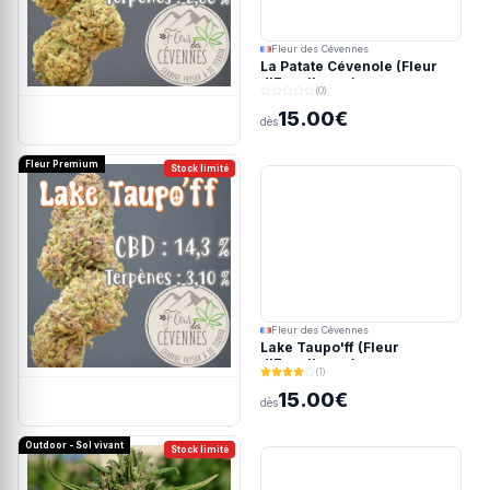
Fleur des Cévennes
La Patate Cévenole (Fleur
d'Excellence)
(0)
15.00€
dès
Fleur Premium
Stock limité
Fleur des Cévennes
Lake Taupo'ff (Fleur
d'Excellence)
(1)
15.00€
dès
Outdoor - Sol vivant
Stock limité