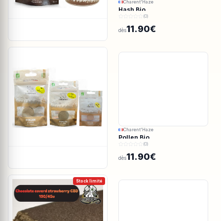
Charent'Haze
Hash Bio
(0)
11.90€
dès
Charent'Haze
Pollen Bio
(0)
11.90€
dès
Stock limité