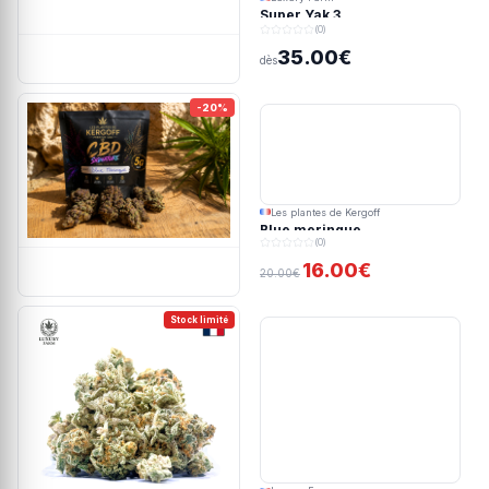
Super Yak 3
(0)
35.00€
dès
-20%
Les plantes de Kergoff
Blue meringue
(0)
16.00€
20.00€
Stock limité