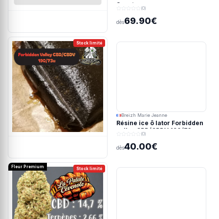
Spectrum
(0)
69.90€
dès
Stock limité
Breizh Marie Jeanne
Résine ice ô lator Forbidden
valley CBD/CBDV 190/73u
(0)
40.00€
dès
Fleur Premium
Stock limité