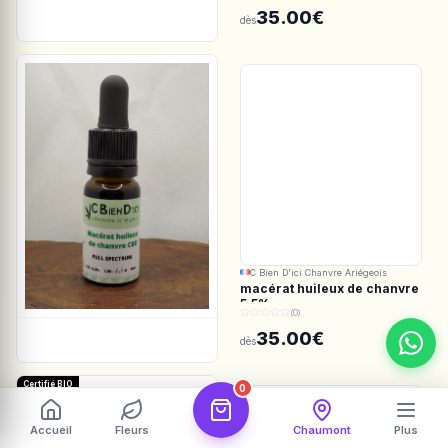
Spectrum
35.00€
dès
C Bien D'ici Chanvre Ariégeois
macérat huileux de chanvre
5.5%
(0)
35.00€
dès
Certifié BIO
0
Accueil
Fleurs
Chaumont
Plus