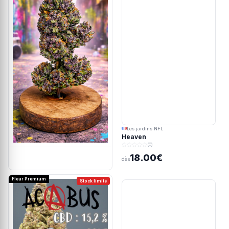
Les jardins NFL
Heaven
(0)
18.00€
dès
Fleur Premium
Stock limité