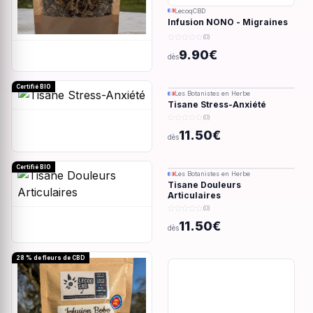
LecoqCBD
Infusion NONO - Migraines
& douleurs - 28g
(0)
9.90€
dès
Certifié BIO
Les Botanistes en Herbe
Tisane Stress-Anxiété
(0)
11.50€
dès
Certifié BIO
Les Botanistes en Herbe
Tisane Douleurs
Articulaires
(0)
11.50€
dès
28 % de fleurs de CBD