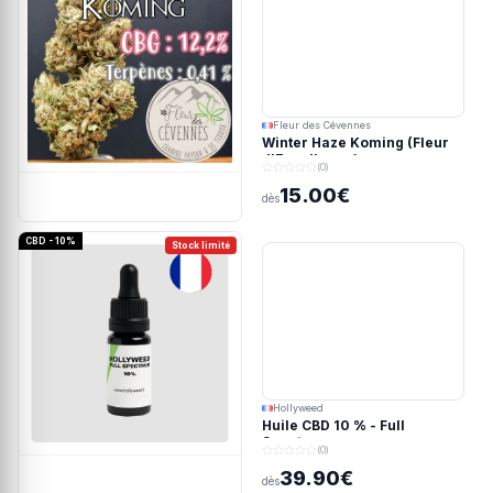
Fleur des Cévennes
Winter Haze Koming (Fleur
d'Excellence)
(0)
15.00€
dès
CBD - 10%
Stock limité
Hollyweed
Huile CBD 10 % - Full
Spectrum
(0)
39.90€
dès