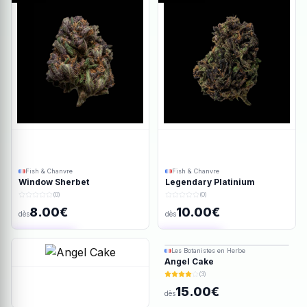
Fish & Chanvre
Fish & Chanvre
Window Sherbet
Legendary Platinium
(0)
(0)
8.00€
10.00€
dès
dès
Ajout rapide
Ajout rapide
Les Botanistes en Herbe
Angel Cake
(3)
15.00€
dès