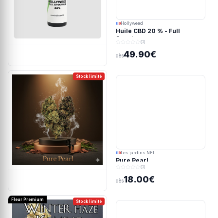
Hollyweed
Huile CBD 20 % - Full
Spectrum
(0)
49.90€
dès
Stock limité
Les jardins NFL
Pure Pearl
(0)
18.00€
dès
Fleur Premium
Stock limité