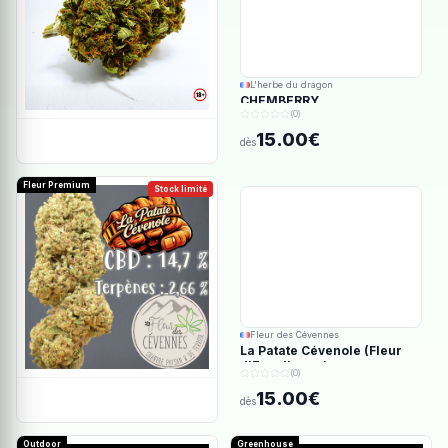
L'herbe du dragon
CHEMBERRY
(0)
15.00€
dès
Fleur Premium
Stock limité
Fleur des Cévennes
La Patate Cévenole (Fleur
d'Excellence)
(0)
15.00€
dès
Outdoor
Greenhouse