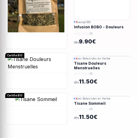
LecoqCBD
Infusion BOBO - Douleurs
menstruelles - 28g
(0)
9.90€
dès
Certifié BIO
Les Botanistes en Herbe
Tisane Douleurs
Menstruelles
(0)
11.50€
dès
Certifié BIO
Les Botanistes en Herbe
Tisane Sommeil
(0)
11.50€
dès