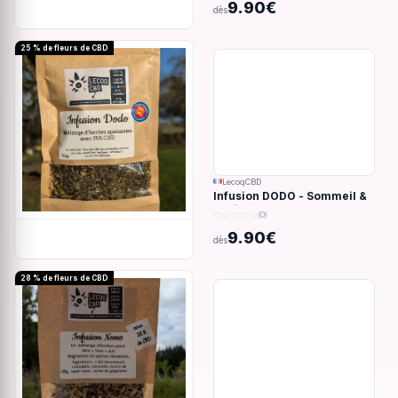
9.90€
dès
25 % de fleurs de CBD
LecoqCBD
Infusion DODO - Sommeil &
anxiété - 32g
(0)
9.90€
dès
28 % de fleurs de CBD