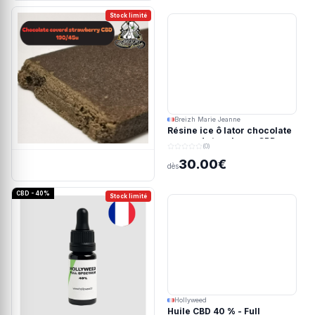
Stock limité
Breizh Marie Jeanne
Résine ice ô lator chocolate
covered strawberry CBD
(0)
190/45u
30.00€
dès
CBD - 40%
Stock limité
Hollyweed
Huile CBD 40 % - Full