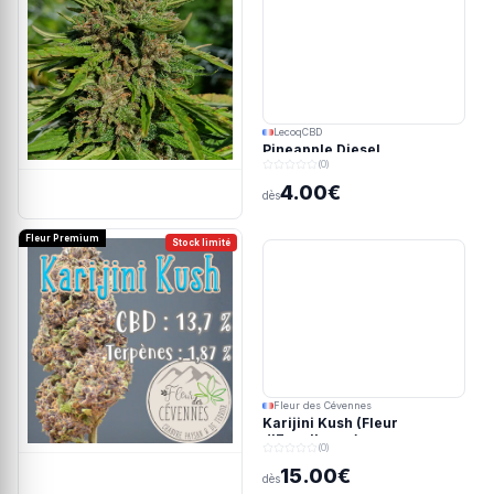
LecoqCBD
Pineapple Diesel
(0)
4.00€
dès
Fleur Premium
Stock limité
Fleur des Cévennes
Karijini Kush (Fleur
d'Excellence)
(0)
15.00€
dès