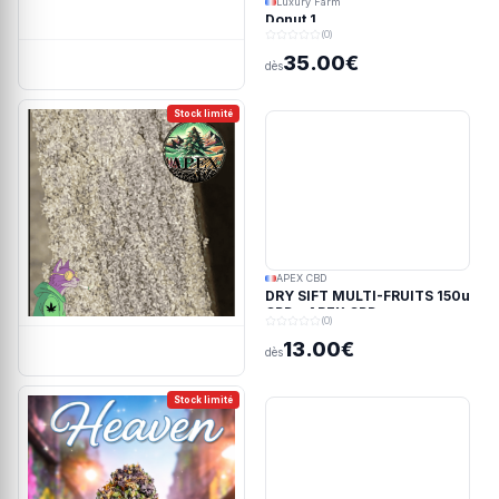
Luxury Farm
Donut 1
(0)
35.00€
dès
Stock limité
APEX CBD
DRY SIFT MULTI-FRUITS 150u
CBD - APEX CBD
(0)
13.00€
dès
Stock limité