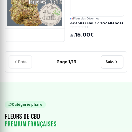
Fleur des Cévennes
Acabus (Fleur d'Excellence)
(0)
15.00€
dès
Page
1
/
16
Préc.
Suiv.
Catégorie phare
Fleurs de CBD
Premium Françaises