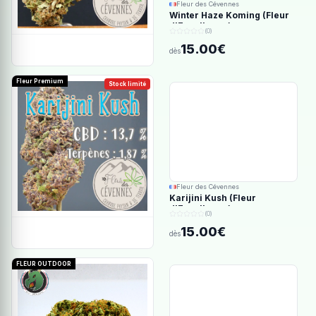
Fleur des Cévennes
Winter Haze Koming (Fleur
d'Excellence)
(0)
15.00€
dès
Fleur Premium
Stock limité
Fleur des Cévennes
Karijini Kush (Fleur
d'Excellence)
(0)
15.00€
dès
FLEUR OUTDOOR