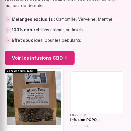
moment de détente.
Mélanges exclusifs
: Camomille, Verveine, Menthe...
100% naturel
sans arômes artificiels
Effet doux
idéal pour les débutants
Voir les infusions CBD
25 % de fleurs de CBD
LecoqCBD
Infusion POPO -
Inflammations du système
(0)
digestif - 32g