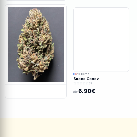
All Hemp
Space Candy
(0)
6.90€
dès