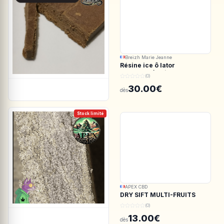
Breizh Marie Jeanne
Résine ice ô lator
ACDC.CBD/White CBG
(0)
190/45u
30.00€
dès
Stock limité
APEX CBD
DRY SIFT MULTI-FRUITS
150u CBD - APEX CBD
(0)
13.00€
dès