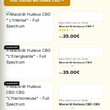
Voir toutes les huiles CBD
Les Botanistes en Herbe
Macérât Huileux CBD "
(1)
L'Intense" - Full Spectrum
35.00€
dès
Certifié BIO
Les Botanistes en Herbe
Macérât Huileux CBG
(0)
"L'Energisante" - Full
Spectrum
35.00€
dès
Certifié BIO
Les Botanistes en Herbe
Macérât Huileux CBD-CBG
"L'Harmonieuse" - Full
(0)