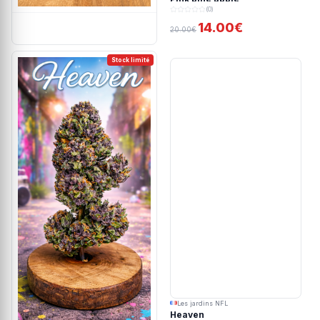
(0)
14.00€
20.00€
Stock limité
Les jardins NFL
Heaven