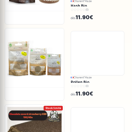
Charent'Haze
Hash Bio
(0)
11.90€
dès
Charent'Haze
Pollen Bio
(0)
11.90€
dès
Stock limité