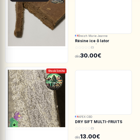
Breizh Marie Jeanne
Résine ice ô lator
ACDC.CBD/White CBG
(0)
190/45u
30.00€
dès
Stock limité
APEX CBD
DRY SIFT MULTI-FRUITS
150u CBD - APEX CBD
(0)
13.00€
dès