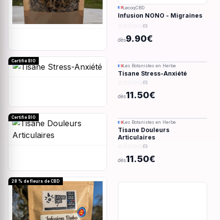
LecoqCBD
Infusion NONO - Migraines
& douleurs - 28g
(0)
9.90€
dès
Certifié BIO
Les Botanistes en Herbe
Tisane Stress-Anxiété
(0)
11.50€
dès
Certifié BIO
Les Botanistes en Herbe
Tisane Douleurs
Articulaires
(0)
11.50€
dès
28 % de fleurs de CBD