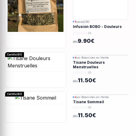
LecoqCBD
Infusion BOBO - Douleurs
menstruelles - 28g
(0)
9.90€
dès
Certifié BIO
Les Botanistes en Herbe
Tisane Douleurs
Menstruelles
(0)
11.50€
dès
Certifié BIO
Les Botanistes en Herbe
Tisane Sommeil
(0)
11.50€
dès