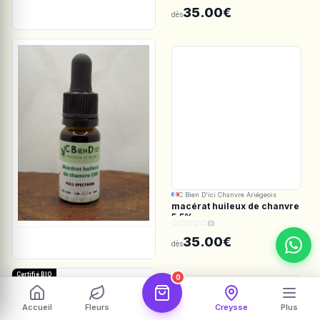
Spectrum
35.00€
dès
C Bien D'ici Chanvre Ariégeois
macérat huileux de chanvre
5.5%
(0)
35.00€
dès
Certifié BIO
0
Accueil
Fleurs
Creysse
Plus