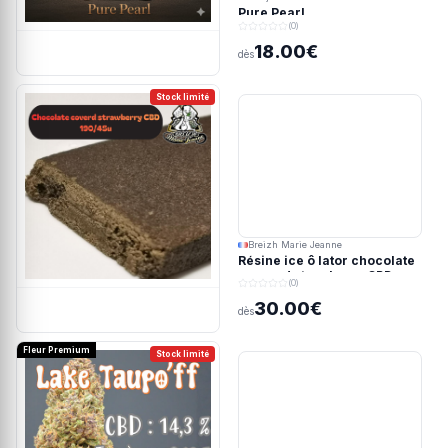
Pure Pearl
(0)
18.00€
dès
Stock limité
Breizh Marie Jeanne
Résine ice ô lator chocolate
covered strawberry CBD
(0)
190/45u
30.00€
dès
Fleur Premium
Stock limité