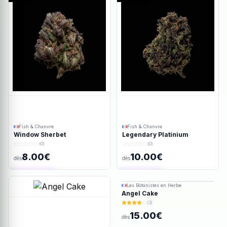
Fish & Chanvre
Fish & Chanvre
Window Sherbet
Legendary Platinium
(0)
(0)
8.00€
10.00€
dès
dès
Ajout rapide
Ajout rapide
Les Botanistes en Herbe
Angel Cake
(3)
15.00€
dès