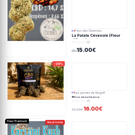
Fleur des Cévennes
La Patate Cévenole (Fleur
d'Excellence)
(0)
15.00€
dès
-20%
Les plantes de Kergoff
Blue meringue
(0)
16.00€
20.00€
Fleur Premium
Stock limité