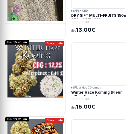
APEX CBD
DRY SIFT MULTI-FRUITS 150u
CBD - APEX CBD
(0)
13.00€
dès
Fleur Premium
Stock limité
Fleur des Cévennes
Winter Haze Koming (Fleur
d'Excellence)
(0)
15.00€
dès
Fleur Premium
Stock limité