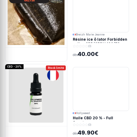
Breizh Marie Jeanne
Résine ice ô lator Forbidden
valley CBD/CBDV 190/73u
(0)
40.00€
dès
CBD - 20%
Stock limité
Hollyweed
Huile CBD 20 % - Full
Spectrum
(0)
49.90€
dès