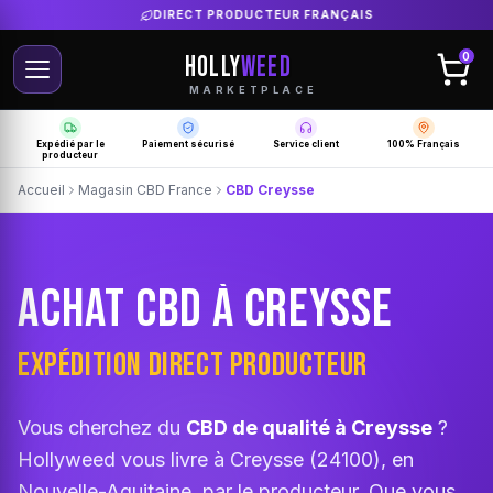
LIVRAISON GRATUITE SELON PRODUCTEUR
HOLLY
WEED
0
MARKETPLACE
Expédié par le
Paiement sécurisé
Service client
100% Français
producteur
Accueil
Magasin CBD France
CBD Creysse
ACHAT CBD À CREYSSE
EXPÉDITION DIRECT PRODUCTEUR
Vous cherchez du
CBD de qualité à Creysse
?
Hollyweed vous livre à Creysse (24100), en
Nouvelle-Aquitaine, par le producteur. Que vous