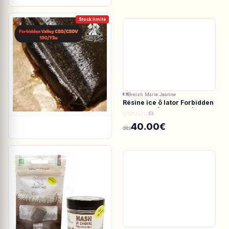
Stock limité
Breizh Marie Jeanne
Résine ice ô lator Forbidden
valley CBD/CBDV 190/73u
(0)
40.00€
dès