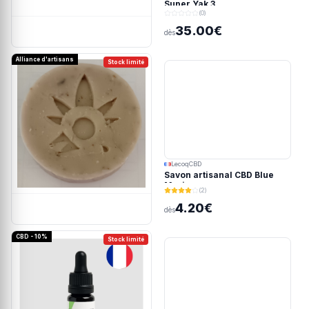
Super Yak 3
(0)
35.00€
dès
Alliance d'artisans
Stock limité
LecoqCBD
Savon artisanal CBD Blue
Meringue
(2)
4.20€
dès
CBD - 10%
Stock limité