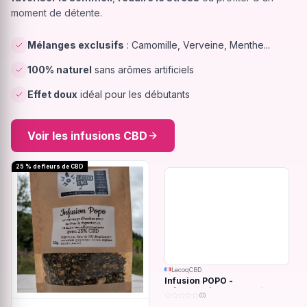
moment de détente.
Mélanges exclusifs
: Camomille, Verveine, Menthe...
100% naturel
sans arômes artificiels
Effet doux
idéal pour les débutants
Voir les infusions CBD
25 % de fleurs de CBD
LecoqCBD
Infusion POPO -
Inflammations du système
(0)
digestif - 32g