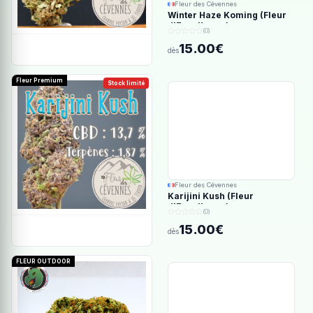
Fleur des Cévennes
Winter Haze Koming (Fleur
d'Excellence)
(0)
15.00€
dès
Fleur Premium
Stock limité
Fleur des Cévennes
Karijini Kush (Fleur
d'Excellence)
(0)
15.00€
dès
FLEUR OUTDOOR