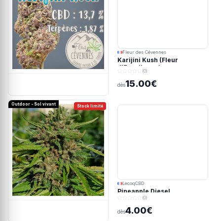
Fleur des Cévennes
Karijini Kush (Fleur
d'Excellence)
(0)
15.00€
dès
Outdoor - Sol vivant
Stock limité
LecoqCBD
Pineapple Diesel
(0)
4.00€
dès