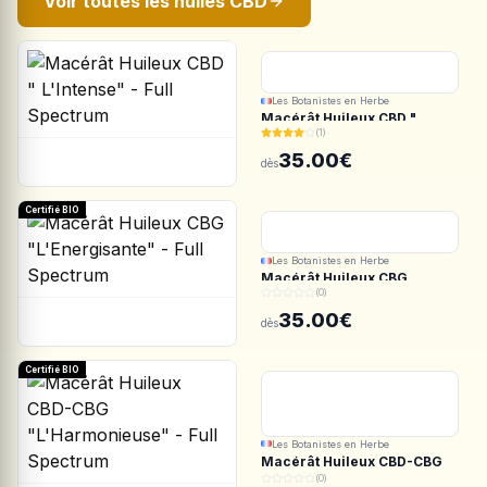
Voir toutes les huiles CBD
Les Botanistes en Herbe
Macérât Huileux CBD "
(1)
L'Intense" - Full Spectrum
35.00€
dès
Certifié BIO
Les Botanistes en Herbe
Macérât Huileux CBG
(0)
"L'Energisante" - Full
Spectrum
35.00€
dès
Certifié BIO
Les Botanistes en Herbe
Macérât Huileux CBD-CBG
"L'Harmonieuse" - Full
(0)