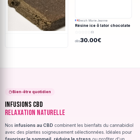
Breizh Marie Jeanne
Résine ice ô lator chocolate
covered strawberry CBD
(0)
190/45u
30.00€
dès
Bien-être quotidien
Infusions CBD
Relaxation Naturelle
Nos
infusions au CBD
combinent les bienfaits du cannabidiol
avec des plantes soigneusement sélectionnées. Idéales pour
favoriser le sommeil
,
réduire le stress
ou profiter d'un