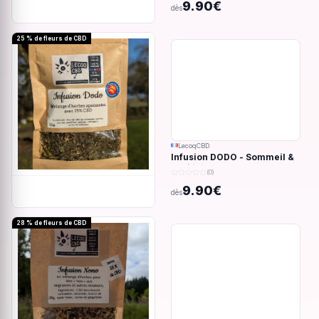
9.90€
dès
25 % de fleurs de CBD
LecoqCBD
Infusion DODO - Sommeil &
anxiété - 32g
(0)
9.90€
dès
28 % de fleurs de CBD