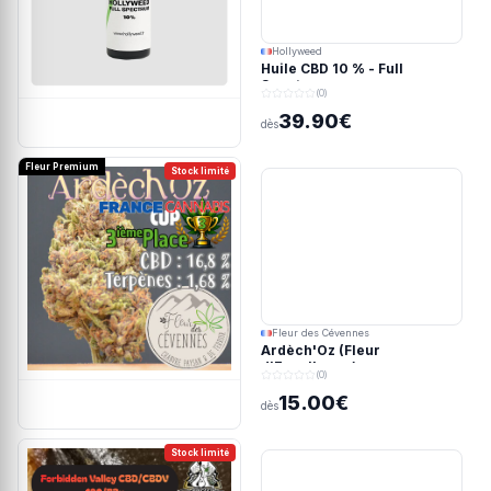
Hollyweed
Huile CBD 10 % - Full
Spectrum
(0)
39.90€
dès
Fleur Premium
Stock limité
Fleur des Cévennes
Ardèch'Oz (Fleur
d'Excellence)
(0)
15.00€
dès
Stock limité