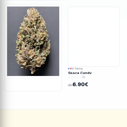
All Hemp
Space Candy
(0)
6.90€
dès