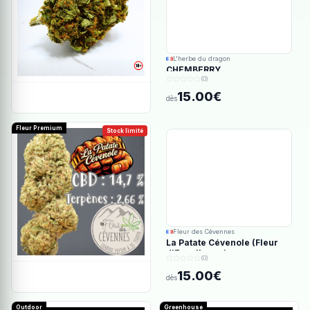
L'herbe du dragon
CHEMBERRY
(0)
15.00€
dès
Fleur Premium
Stock limité
Fleur des Cévennes
La Patate Cévenole (Fleur
d'Excellence)
(0)
15.00€
dès
Outdoor
Greenhouse