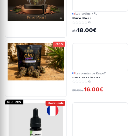
Les jardins NFL
Pure Pearl
(0)
18.00€
dès
-20%
Les plantes de Kergoff
Blue meringue
(0)
16.00€
20.00€
CBD - 20%
Stock limité