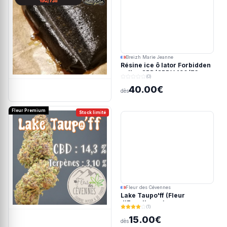
Breizh Marie Jeanne
Résine ice ô lator Forbidden
valley CBD/CBDV 190/73u
(0)
40.00€
dès
Fleur Premium
Stock limité
Fleur des Cévennes
Lake Taupo'ff (Fleur
d'Excellence)
(1)
15.00€
dès