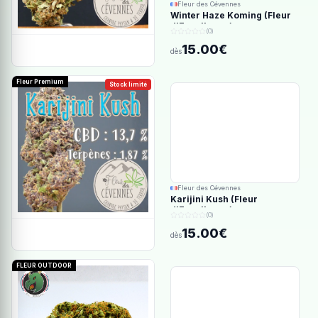
Fleur des Cévennes
Winter Haze Koming (Fleur
d'Excellence)
(0)
15.00€
dès
Fleur Premium
Stock limité
Fleur des Cévennes
Karijini Kush (Fleur
d'Excellence)
(0)
15.00€
dès
FLEUR OUTDOOR