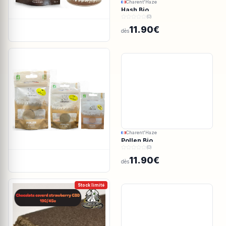
Charent'Haze
Hash Bio
(0)
11.90€
dès
Charent'Haze
Pollen Bio
(0)
11.90€
dès
Stock limité