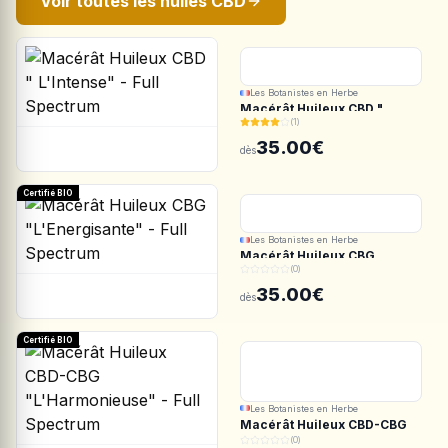
Voir toutes les huiles CBD
Les Botanistes en Herbe
Macérât Huileux CBD "
(1)
L'Intense" - Full Spectrum
35.00€
dès
Certifié BIO
Les Botanistes en Herbe
Macérât Huileux CBG
(0)
"L'Energisante" - Full
Spectrum
35.00€
dès
Certifié BIO
Les Botanistes en Herbe
Macérât Huileux CBD-CBG
"L'Harmonieuse" - Full
(0)