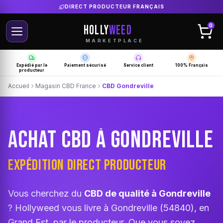
LIVRAISON GRATUITE SELON PRODUCTEUR
HOLLY
WEED
0
MARKETPLACE
Expédié par le
Paiement sécurisé
Service client
100% Français
producteur
Accueil
Magasin CBD France
CBD Gondreville
ACHAT CBD À GONDREVILLE
EXPÉDITION DIRECT PRODUCTEUR
Vous cherchez du
CBD de qualité à Gondreville
? Hollyweed vous livre à Gondreville (54840), en
Grand Est, par le producteur. Que vous soyez