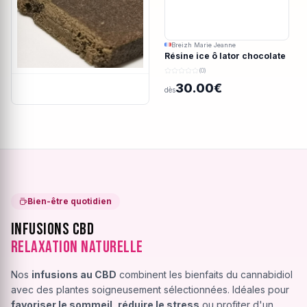
Breizh Marie Jeanne
Résine ice ô lator chocolate
covered strawberry CBD
(0)
190/45u
30.00€
dès
Bien-être quotidien
Infusions CBD
Relaxation Naturelle
Nos
infusions au CBD
combinent les bienfaits du cannabidiol
avec des plantes soigneusement sélectionnées. Idéales pour
favoriser le sommeil
,
réduire le stress
ou profiter d'un