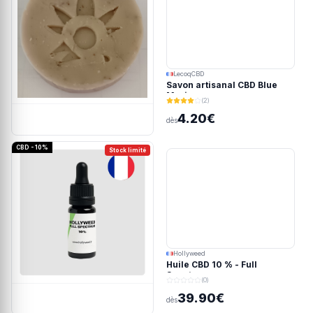
LecoqCBD
Savon artisanal CBD Blue
Meringue
(2)
4.20€
dès
CBD - 10%
Stock limité
Hollyweed
Huile CBD 10 % - Full
Spectrum
(0)
39.90€
dès