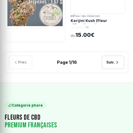
Fleur des Cévennes
Karijini Kush (Fleur
d'Excellence)
(0)
15.00€
dès
Page
1
/
16
Préc.
Suiv.
Catégorie phare
Fleurs de CBD
Premium Françaises