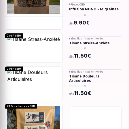
LecoqCBD
Infusion NONO - Migraines
& douleurs - 28g
(0)
9.90€
dès
Certifié BIO
Les Botanistes en Herbe
Tisane Stress-Anxiété
(0)
11.50€
dès
Certifié BIO
Les Botanistes en Herbe
Tisane Douleurs
Articulaires
(0)
11.50€
dès
28 % de fleurs de CBD