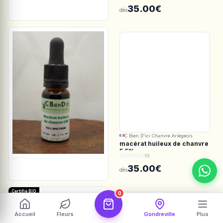
Spectrum
35.00€
dès
C Bien D'ici Chanvre Ariégeois
macérat huileux de chanvre
5.5%
(0)
35.00€
dès
Certifié BIO
0
Accueil
Fleurs
Gondreville
Plus