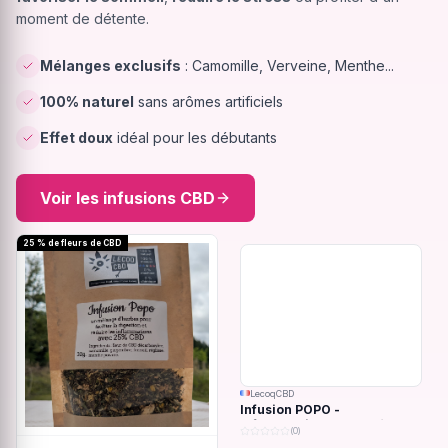
moment de détente.
Mélanges exclusifs
: Camomille, Verveine, Menthe...
100% naturel
sans arômes artificiels
Effet doux
idéal pour les débutants
Voir les infusions CBD
25 % de fleurs de CBD
LecoqCBD
Infusion POPO -
Inflammations du système
(0)
digestif - 32g