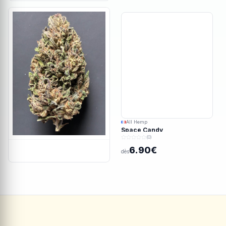
All Hemp
Space Candy
(0)
6.90€
dès