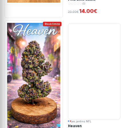
(0)
14.00€
20.00€
Stock limité
Les jardins NFL
Heaven