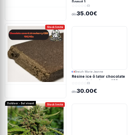
Donut 1
(0)
35.00€
dès
Stock limité
Breizh Marie Jeanne
Résine ice ô lator chocolate
covered strawberry CBD
(0)
190/45u
30.00€
dès
Outdoor - Sol vivant
Stock limité