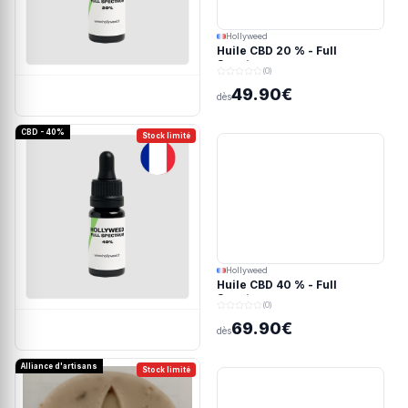
Hollyweed
Huile CBD 20 % - Full
Spectrum
(0)
49.90€
dès
CBD - 40%
Stock limité
Hollyweed
Huile CBD 40 % - Full
Spectrum
(0)
69.90€
dès
Alliance d'artisans
Stock limité