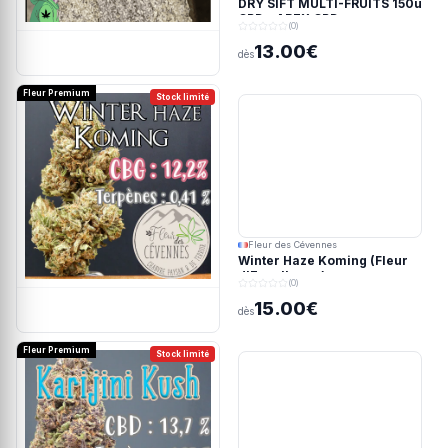
DRY SIFT MULTI-FRUITS 150u
CBD - APEX CBD
(0)
13.00€
dès
Fleur Premium
Stock limité
Fleur des Cévennes
Winter Haze Koming (Fleur
d'Excellence)
(0)
15.00€
dès
Fleur Premium
Stock limité