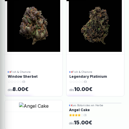
Fish & Chanvre
Fish & Chanvre
Window Sherbet
Legendary Platinium
(0)
(0)
8.00€
10.00€
dès
dès
Ajout rapide
Ajout rapide
Les Botanistes en Herbe
Angel Cake
(3)
15.00€
dès