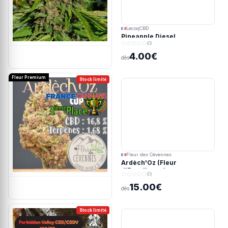
LecoqCBD
Pineapple Diesel
(0)
4.00€
dès
Fleur Premium
Stock limité
Fleur des Cévennes
Ardèch'Oz (Fleur
d'Excellence)
(0)
15.00€
dès
Stock limité