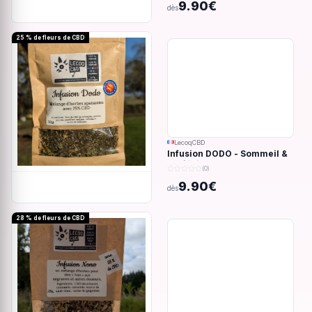
9.90€
dès
25 % de fleurs de CBD
LecoqCBD
Infusion DODO - Sommeil &
anxiété - 32g
(0)
9.90€
dès
28 % de fleurs de CBD