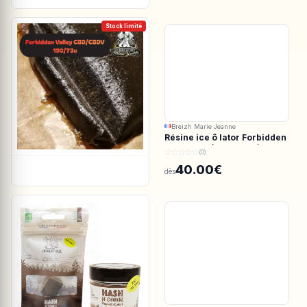
Stock limité
Breizh Marie Jeanne
Résine ice ô lator Forbidden
valley CBD/CBDV 190/73u
(0)
40.00€
dès