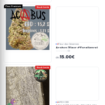
Fleur Premium
Stock limité
Fleur des Cévennes
Acabus (Fleur d'Excellence)
(0)
15.00€
dès
Stock limité
APEX CBD