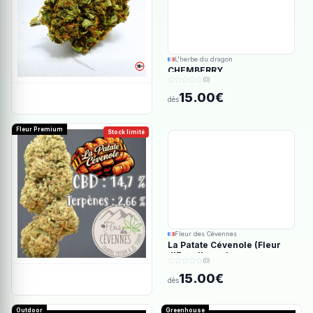
L'herbe du dragon
CHEMBERRY
(0)
15.00€
dès
Fleur Premium
Stock limité
Fleur des Cévennes
La Patate Cévenole (Fleur
d'Excellence)
(0)
15.00€
dès
Outdoor
Greenhouse