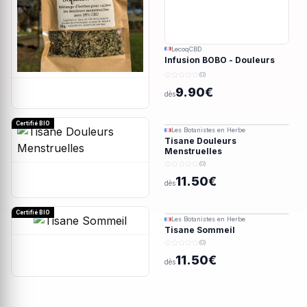
LecoqCBD
Infusion BOBO - Douleurs
menstruelles - 28g
(0)
9.90€
dès
Certifié BIO
Les Botanistes en Herbe
Tisane Douleurs
Menstruelles
(0)
11.50€
dès
Certifié BIO
Les Botanistes en Herbe
Tisane Sommeil
(0)
11.50€
dès