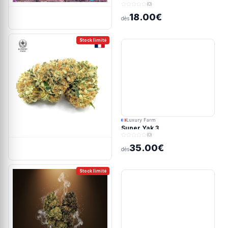
(0)
18.00€
dès
Stock limité
Luxury Farm
Super Yak 3
(0)
35.00€
dès
Stock limité