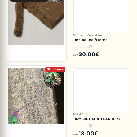
Breizh Marie Jeanne
Résine ice ô lator
ACDC.CBD/White CBG
(0)
190/45u
30.00€
dès
Stock limité
APEX CBD
DRY SIFT MULTI-FRUITS
150u CBD - APEX CBD
(0)
13.00€
dès