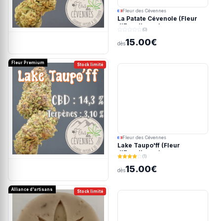
Fleur des Cévennes
La Patate Cévenole (Fleur
d'Excellence)
(0)
15.00€
dès
Fleur Premium
Stock limité
Fleur des Cévennes
Lake Taupo'ff (Fleur
d'Excellence)
(1)
15.00€
dès
Alliance d'artisans
Stock limité