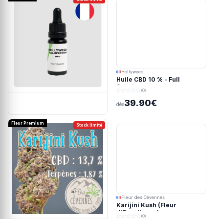
Hollyweed
Huile CBD 10 % - Full
Spectrum
(0)
39.90€
dès
Fleur Premium
Stock limité
Fleur des Cévennes
Karijini Kush (Fleur
d'Excellence)
(0)