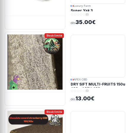
Luxury Farm
Super Yak 3
(0)
35.00€
dès
Stock limité
APEX CBD
DRY SIFT MULTI-FRUITS 150u
CBD - APEX CBD
(0)
13.00€
dès
Stock limité