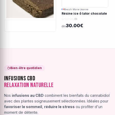
Breizh Marie Jeanne
Résine ice ô lator chocolate
covered strawberry CBD
(0)
190/45u
30.00€
dès
Bien-être quotidien
Infusions CBD
Relaxation Naturelle
Nos
infusions au CBD
combinent les bienfaits du cannabidiol
avec des plantes soigneusement sélectionnées. Idéales pour
favoriser le sommeil
,
réduire le stress
ou profiter d'un
moment de détente.