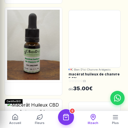
C Bien D'ici Chanvre Ariégeois
macérat huileux de chanvre
5.5%
(0)
35.00€
dès
Certifié BIO
0
Les Botanistes en Herbe
Accueil
Fleurs
Illzach
Plus
Macérât Huileux CBD pour