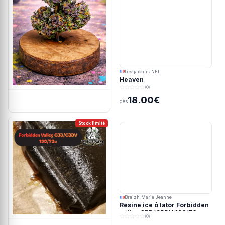
Les jardins NFL
Heaven
(0)
18.00€
dès
Stock limité
Breizh Marie Jeanne
Résine ice ô lator Forbidden
valley CBD/CBDV 190/73u
(0)