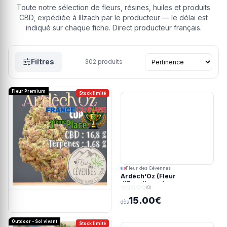
Toute notre sélection de fleurs, résines, huiles et produits
CBD, expédiée à Illzach par le producteur — le délai est
indiqué sur chaque fiche. Direct producteur français.
Filtres
302
produits
Fleur Premium
Stock limité
Fleur des Cévennes
Ardèch'Oz (Fleur
d'Excellence)
(0)
15.00€
dès
Outdoor - Sol vivant
Stock limité