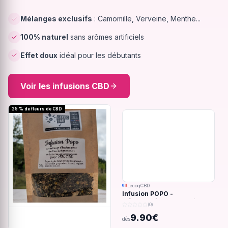
Mélanges exclusifs
: Camomille, Verveine, Menthe...
100% naturel
sans arômes artificiels
Effet doux
idéal pour les débutants
Voir les infusions CBD
25 % de fleurs de CBD
LecoqCBD
Infusion POPO -
Inflammations du système
(0)
digestif - 32g
9.90€
dès