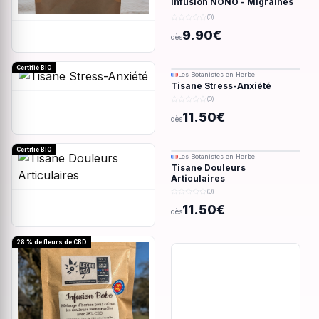
Infusion NONO - Migraines
& douleurs - 28g
(0)
9.90€
dès
Certifié BIO
Les Botanistes en Herbe
Tisane Stress-Anxiété
(0)
11.50€
dès
Certifié BIO
Les Botanistes en Herbe
Tisane Douleurs
Articulaires
(0)
11.50€
dès
28 % de fleurs de CBD