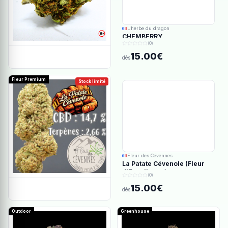
L'herbe du dragon
CHEMBERRY
(0)
15.00€
dès
Fleur Premium
Stock limité
Fleur des Cévennes
La Patate Cévenole (Fleur
d'Excellence)
(0)
15.00€
dès
Outdoor
Greenhouse