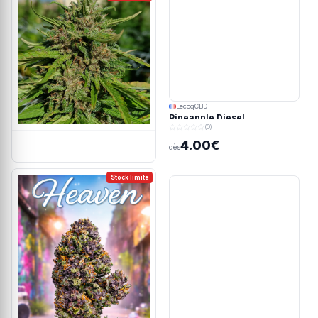
LecoqCBD
Pineapple Diesel
(0)
4.00€
dès
Stock limité