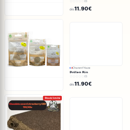
(0)
11.90€
dès
Charent'Haze
Pollen Bio
(0)
11.90€
dès
Stock limité