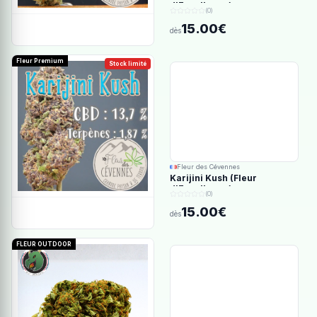
d'Excellence)
(0)
15.00€
dès
Fleur Premium
Stock limité
Fleur des Cévennes
Karijini Kush (Fleur
d'Excellence)
(0)
15.00€
dès
FLEUR OUTDOOR