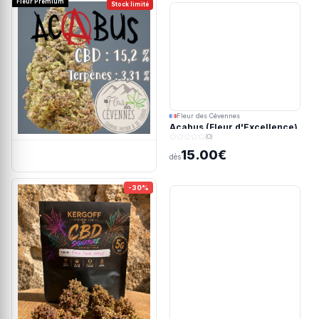
Fleur Premium
Stock limité
Fleur des Cévennes
Acabus (Fleur d'Excellence)
(0)
15.00€
dès
-30%