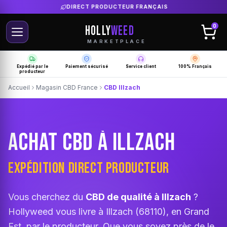
LIVRAISON GRATUITE SELON PRODUCTEUR
HOLLY
WEED
0
MARKETPLACE
Expédié par le
Paiement sécurisé
Service client
100% Français
producteur
Accueil
Magasin CBD France
CBD Illzach
ACHAT CBD À ILLZACH
EXPÉDITION DIRECT PRODUCTEUR
Vous cherchez du
CBD de qualité à Illzach
?
Hollyweed vous livre à Illzach (68110), en Grand
Est, par le producteur. Que vous soyez près de le