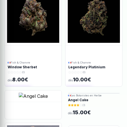
Fish & Chanvre
Fish & Chanvre
Window Sherbet
Legendary Platinium
(0)
(0)
8.00€
10.00€
dès
dès
Ajout rapide
Ajout rapide
Les Botanistes en Herbe
Angel Cake
(3)
15.00€
dès