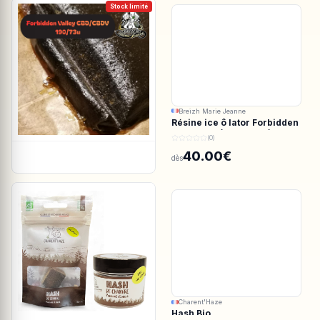
Stock limité
Breizh Marie Jeanne
Résine ice ô lator Forbidden
valley CBD/CBDV 190/73u
(0)
40.00€
dès
Charent'Haze
Hash Bio