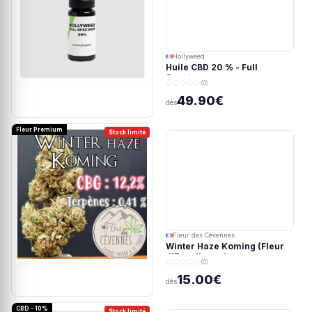
Hollyweed
Huile CBD 20 % - Full
Spectrum
(0)
49.90€
dès
Fleur Premium
Stock limité
Fleur des Cévennes
Winter Haze Koming (Fleur
d'Excellence)
(0)
15.00€
dès
CBD - 10%
Stock limité