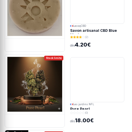
LecoqCBD
Savon artisanal CBD Blue
Meringue
(2)
4.20€
dès
Stock limité
Les jardins NFL
Pure Pearl
(0)
18.00€
dès