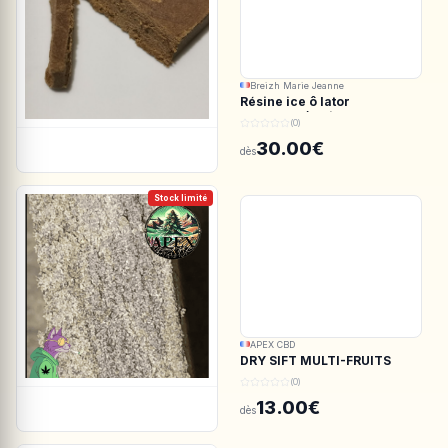
Breizh Marie Jeanne
Résine ice ô lator
ACDC.CBD/White CBG
(0)
190/45u
30.00€
dès
Stock limité
APEX CBD
DRY SIFT MULTI-FRUITS
150u CBD - APEX CBD
(0)
13.00€
dès