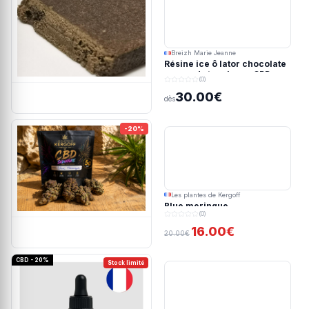
Breizh Marie Jeanne
Résine ice ô lator chocolate
covered strawberry CBD
(0)
190/45u
30.00€
dès
-20%
Les plantes de Kergoff
Blue meringue
(0)
16.00€
20.00€
CBD - 20%
Stock limité