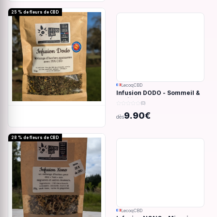
25 % de fleurs de CBD
LecoqCBD
Infusion DODO - Sommeil &
anxiété - 32g
(0)
9.90€
dès
28 % de fleurs de CBD
LecoqCBD