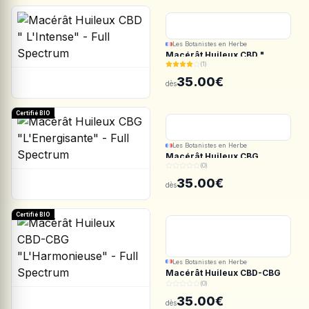
Les Botanistes en Herbe
Macérât Huileux CBD "
(1)
L'Intense" - Full Spectrum
35.00€
dès
Certifié BIO
Les Botanistes en Herbe
Macérât Huileux CBG
(0)
"L'Energisante" - Full
Spectrum
35.00€
dès
Certifié BIO
Les Botanistes en Herbe
Macérât Huileux CBD-CBG
"L'Harmonieuse" - Full
(0)
Spectrum
35.00€
dès