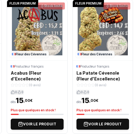
FLEUR PREMIUM
FLEUR PREMIUM
Stock limité
Stock limité
Fleur des Cévennes
Fleur des Cévennes
Producteur français
Producteur français
Acabus (Fleur
La Patate Cévenole
d'Excellence)
(Fleur d'Excellence)
(0 avis)
(0 avis)
0
0
0
0
15
15
,00€
,00€
dès
dès
Plus que quelques en stock !
Plus que quelques en stock !
VOIR LE PRODUIT
VOIR LE PRODUIT