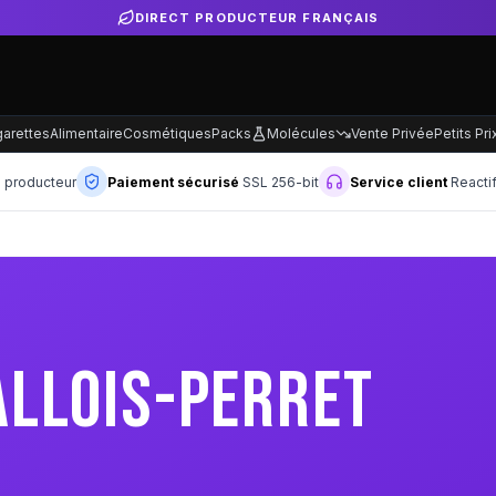
LIVRAISON GRATUITE SELON PRODUCTEUR
garettes
Alimentaire
Cosmétiques
Packs
Molécules
Vente Privée
Petits Pri
n producteur
Paiement sécurisé
SSL 256-bit
Service client
Reacti
ALLOIS-PERRET