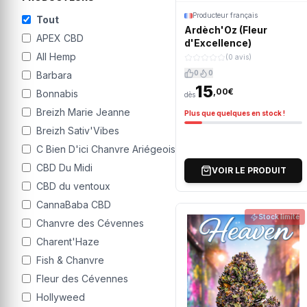
Producteur français
Tout
Ardèch'Oz (Fleur
APEX CBD
d'Excellence)
All Hemp
(0 avis)
0
0
Barbara
15
,00€
Bonnabis
dès
Breizh Marie Jeanne
Plus que quelques en stock !
Breizh Sativ'Vibes
C Bien D'ici Chanvre Ariégeois
CBD Du Midi
VOIR LE PRODUIT
CBD du ventoux
CannaBaba CBD
Stock limité
Chanvre des Cévennes
Charent'Haze
Fish & Chanvre
Fleur des Cévennes
Hollyweed