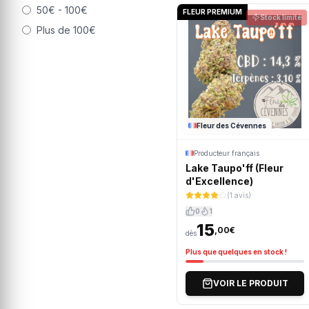
50€ - 100€
FLEUR PREMIUM
Stock limité
Plus de 100€
Fleur des Cévennes
Producteur français
Lake Taupo'ff (Fleur
d'Excellence)
(1 avis)
0
1
15
,00€
dès
Plus que quelques en stock !
VOIR LE PRODUIT