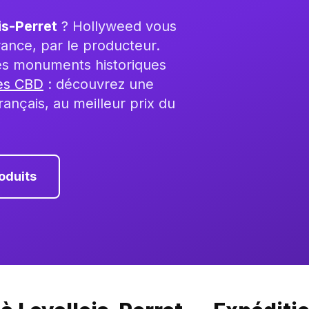
is-Perret
? Hollyweed vous
France, par le producteur.
ses monuments historiques
les CBD
: découvrez une
ançais, au meilleur prix du
oduits