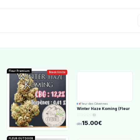
Fleur Premium
Stock limité
Fleur des Cévennes
Winter Haze Koming (Fleur
d'Excellence)
(0)
15.00€
dès
FLEUR OUTDOOR