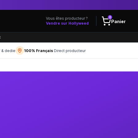
0
Vous êtes producteur ?
Panier
Vendre sur Hollyweed
x
f & dedie
100% Français
Direct producteur