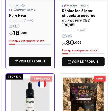
Sponsorisé
Producteur français
Producteur français
Résine ice ô lator
Pure Pearl
chocolate covered
strawberry CBD
(0 avis)
190/45u
0
0
(0 avis)
18
,00€
dès
0
0
30
Plus que quelques en stock !
,00€
dès
Plus que quelques en stock !
VOIR LE PRODUIT
VOIR LE PRODUIT
CBD - 10%
-30%
Stock limité