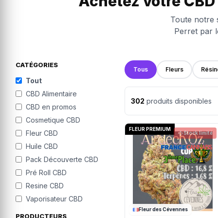
Achetez votre CBD 
Toute notre s
Perret par 
CATÉGORIES
Tous
Fleurs
Résin
Tout
CBD Alimentaire
302
produits disponibles
CBD en promos
Cosmetique CBD
FLEUR PREMIUM
Fleur CBD
Stock limité
Huile CBD
Pack Découverte CBD
Pré Roll CBD
Resine CBD
Vaporisateur CBD
Fleur des Cévennes
PRODUCTEURS