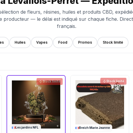
à Levallois-Perret — Expéditio
élection de fleurs, résines, huiles et produits CBD, expédié
le producteur — le délai est indiqué sur chaque fiche. Direc
français.
es
Huiles
Vapes
Food
Promos
Stock limité
Stock limité
Stock limité
Les jardins NFL
Breizh Marie Jeanne