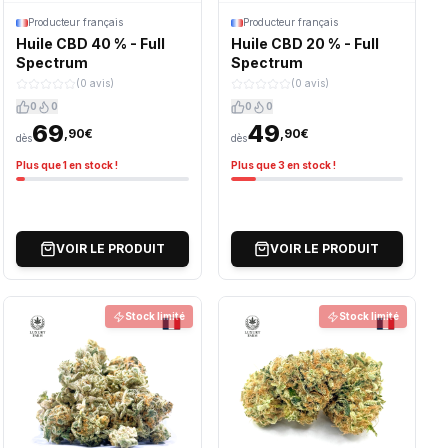
Producteur français
Producteur français
Huile CBD 40 % - Full
Huile CBD 20 % - Full
Spectrum
Spectrum
(0 avis)
(0 avis)
0
0
0
0
69
49
,90€
,90€
dès
dès
Plus que 1 en stock !
Plus que 3 en stock !
VOIR LE PRODUIT
VOIR LE PRODUIT
Stock limité
Stock limité