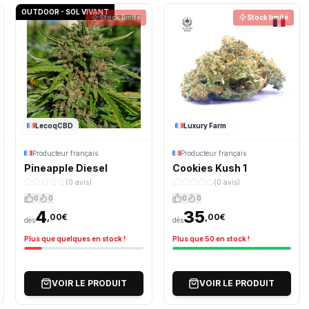
OUTDOOR - SOL VIVANT
Stock limité
Stock limité
LecoqCBD
Luxury Farm
Producteur français
Producteur français
Pineapple Diesel
Cookies Kush 1
(0 avis)
(0 avis)
0
0
0
0
4
35
,00€
,00€
dès
dès
Plus que quelques en stock !
Plus que 50 en stock !
VOIR LE PRODUIT
VOIR LE PRODUIT