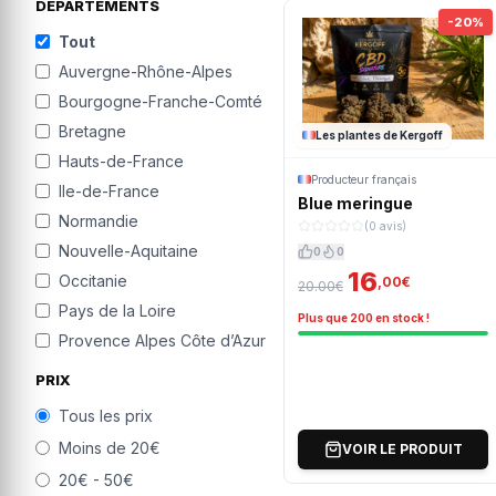
DÉPARTEMENTS
-20%
Tout
Auvergne-Rhône-Alpes
Bourgogne-Franche-Comté
Bretagne
Les plantes de Kergoff
Hauts-de-France
Producteur français
Ile-de-France
Blue meringue
Normandie
(0 avis)
Nouvelle-Aquitaine
0
0
16
Occitanie
,00€
20.00€
Pays de la Loire
Plus que 200 en stock !
Provence Alpes Côte d’Azur
PRIX
Tous les prix
Moins de 20€
VOIR LE PRODUIT
20€ - 50€