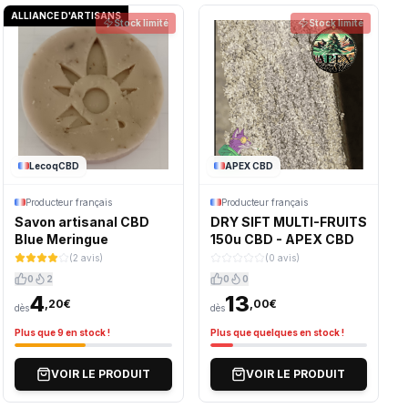
ALLIANCE D'ARTISANS
Stock limité
Stock limité
LecoqCBD
APEX CBD
Producteur français
Producteur français
Savon artisanal CBD
DRY SIFT MULTI-FRUITS
Blue Meringue
150u CBD - APEX CBD
(2 avis)
(0 avis)
0
2
0
0
4
13
,20€
,00€
dès
dès
Plus que 9 en stock !
Plus que quelques en stock !
VOIR LE PRODUIT
VOIR LE PRODUIT