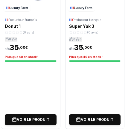
Luxury Farm
Luxury Farm
Producteur français
Producteur français
Donut 1
Super Yak 3
(0 avis)
(0 avis)
0
0
0
0
35
35
,00€
,00€
dès
dès
Plus que 40 en stock !
Plus que 40 en stock !
VOIR LE PRODUIT
VOIR LE PRODUIT