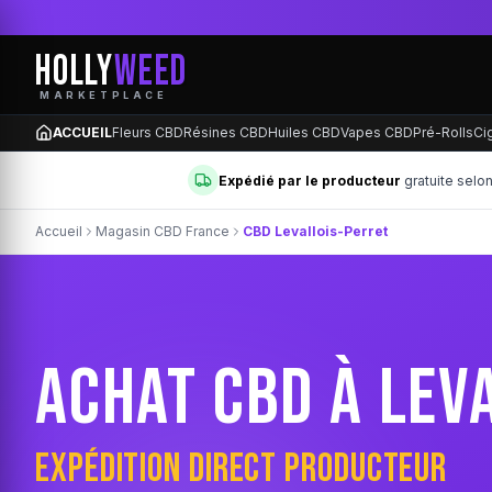
HOLLY
WEED
MARKETPLACE
ACCUEIL
Fleurs CBD
Résines CBD
Huiles CBD
Vapes CBD
Pré-Rolls
Ci
Expédié par le producteur
gratuite selo
Accueil
Magasin CBD France
CBD Levallois-Perret
ACHAT CBD À LEV
EXPÉDITION DIRECT PRODUCTEUR