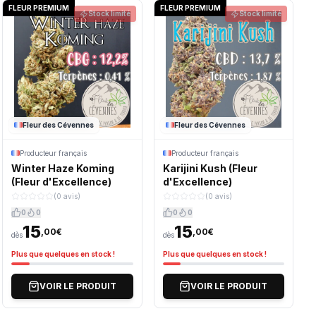
FLEUR PREMIUM
FLEUR PREMIUM
Stock limité
Stock limité
Fleur des Cévennes
Fleur des Cévennes
Producteur français
Producteur français
Winter Haze Koming
Karijini Kush (Fleur
(Fleur d'Excellence)
d'Excellence)
(0 avis)
(0 avis)
0
0
0
0
15
15
,00€
,00€
dès
dès
Plus que quelques en stock !
Plus que quelques en stock !
VOIR LE PRODUIT
VOIR LE PRODUIT