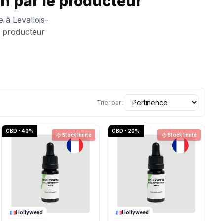
n par le producteur
e à Levallois-
t producteur
Trier par :
CBD - 40%
CBD - 20%
Stock limité
Stock limité
Hollyweed
Hollyweed