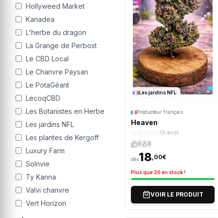
Hollyweed Market
Kanadea
L'herbe du dragon
La Grange de Perbost
Le CBD Local
Le Chanvre Paysan
Le PotaGéant
Les jardins NFL
LecoqCBD
Les Botanistes en Herbe
Producteur français
Heaven
Les jardins NFL
(0 avis)
Les plantes de Kergoff
0
0
Luxury Farm
18
,00€
dès
Solnvie
Plus que 20 en stock !
Ty Kanna
Valvi chanvre
VOIR LE PRODUIT
Vert Horizon