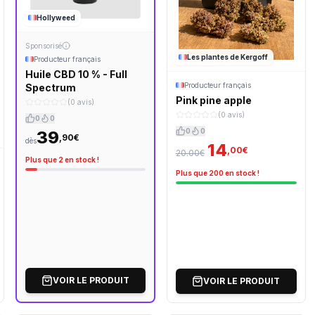
Hollyweed
Sponsorisé
Les plantes de Kergoff
Producteur français
Huile CBD 10 % - Full
Producteur français
Spectrum
Pink pine apple
(0 avis)
(0 avis)
0
0
0
0
39
,90€
dès
14
,00€
20.00€
Plus que 2 en stock !
Plus que 200 en stock !
VOIR LE PRODUIT
VOIR LE PRODUIT