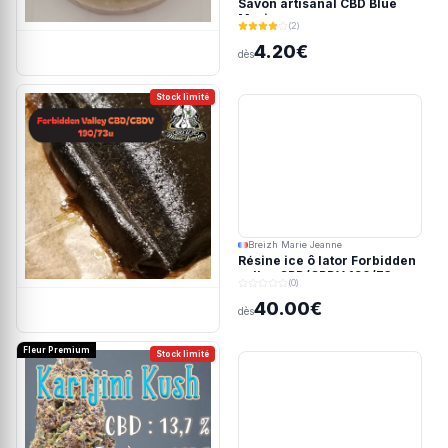
Savon artisanal CBD Blue
Meringue
(2)
4.20€
dès
Stock limité
Breizh Marie Jeanne
Résine ice ô lator Forbidden
valley CBD/CBDV 190/73u
(0)
40.00€
dès
Fleur Premium
Stock limité