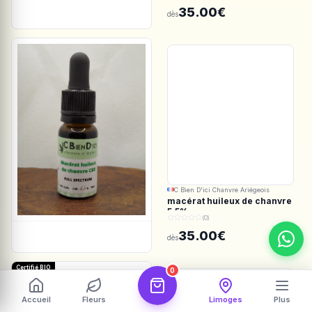
Spectrum
35.00€
dès
C Bien D'ici Chanvre Ariégeois
macérat huileux de chanvre
5.5%
(0)
35.00€
dès
Certifié BIO
0
Accueil
Fleurs
Limoges
Plus