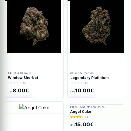
Fish & Chanvre
Fish & Chanvre
Window Sherbet
Legendary Platinium
(0)
(0)
8.00€
10.00€
dès
dès
Ajout rapide
Ajout rapide
Les Botanistes en Herbe
Angel Cake
(3)
15.00€
dès