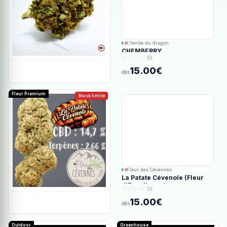
L'herbe du dragon
CHEMBERRY
(0)
15.00€
dès
Fleur Premium
Stock limité
Fleur des Cévennes
La Patate Cévenole (Fleur
d'Excellence)
(0)
15.00€
dès
Outdoor
Greenhouse