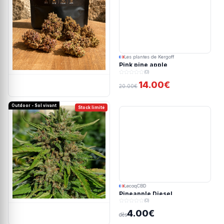
Les plantes de Kergoff
Pink pine apple
(0)
14.00€
20.00€
Outdoor - Sol vivant
Stock limité
LecoqCBD
Pineapple Diesel
(0)
4.00€
dès