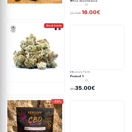
Blue meringue
(0)
16.00€
20.00€
Stock limité
Luxury Farm
Donut 1
(0)
35.00€
dès
-30%