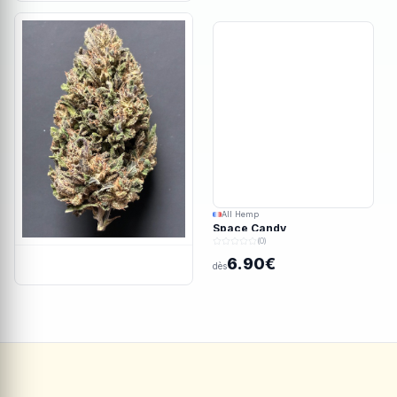
All Hemp
Space Candy
(0)
6.90€
dès