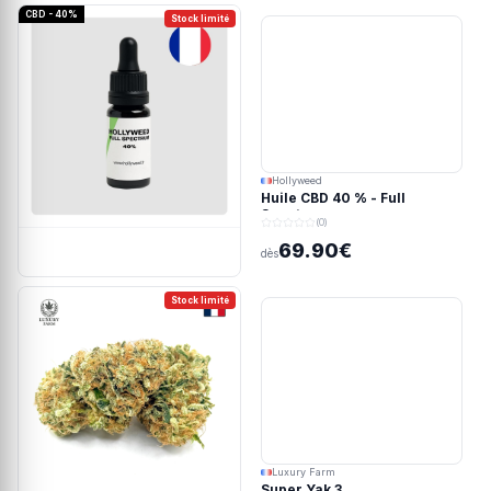
CBD - 40%
Stock limité
Hollyweed
Huile CBD 40 % - Full
Spectrum
(0)
69.90€
dès
Stock limité
Luxury Farm
Super Yak 3