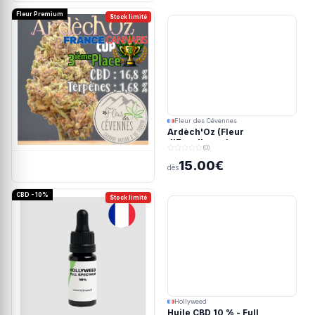
Fleur Premium
Stock limité
Fleur des Cévennes
Ardèch'Oz (Fleur
d'Excellence)
(0)
15.00€
dès
CBD - 10%
Stock limité
Hollyweed
Huile CBD 10 % - Full