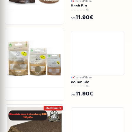
Charent'Haze
Hash Bio
(0)
11.90€
dès
Charent'Haze
Pollen Bio
(0)
11.90€
dès
Stock limité