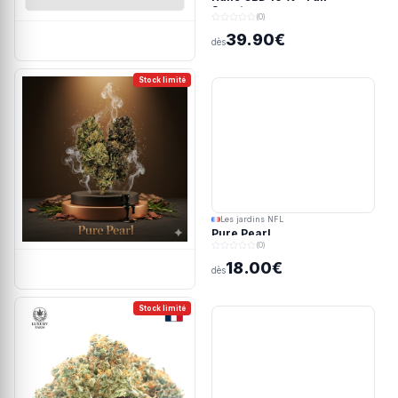
Spectrum
(0)
39.90€
dès
Stock limité
Les jardins NFL
Pure Pearl
(0)
18.00€
dès
Stock limité