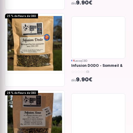
9.90€
dès
25 % de fleurs de CBD
LecoqCBD
Infusion DODO - Sommeil &
anxiété - 32g
(0)
9.90€
dès
28 % de fleurs de CBD