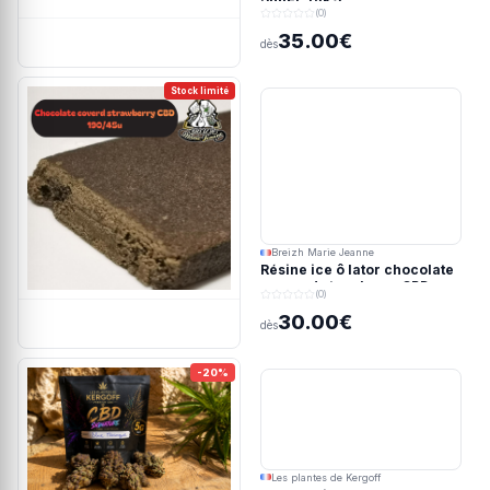
(0)
35.00€
dès
Stock limité
Breizh Marie Jeanne
Résine ice ô lator chocolate
covered strawberry CBD
(0)
190/45u
30.00€
dès
-20%
Les plantes de Kergoff