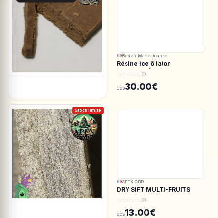
Breizh Marie Jeanne
Résine ice ô lator
ACDC.CBD/White CBG
(0)
190/45u
30.00€
dès
Stock limité
APEX CBD
DRY SIFT MULTI-FRUITS
150u CBD - APEX CBD
(0)
13.00€
dès