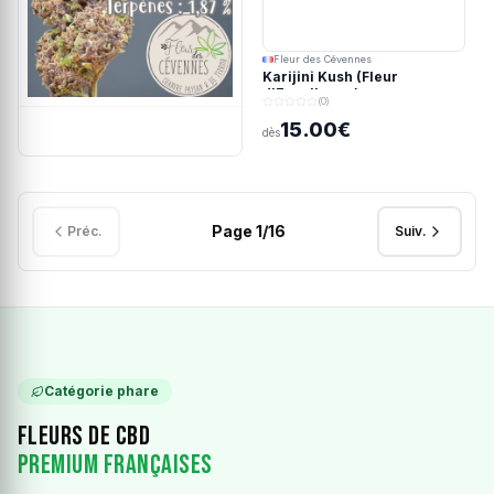
Fleur des Cévennes
Karijini Kush (Fleur
d'Excellence)
(0)
15.00€
dès
Page
1
/
16
Préc.
Suiv.
Catégorie phare
Fleurs de CBD
Premium Françaises