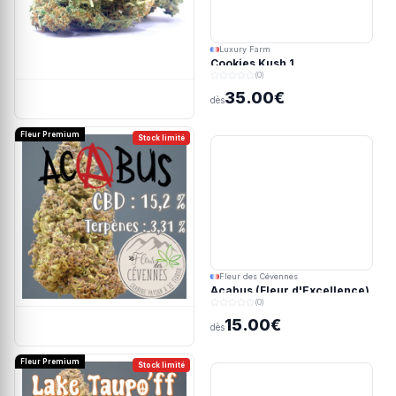
Luxury Farm
Cookies Kush 1
(0)
35.00€
dès
Fleur Premium
Stock limité
Fleur des Cévennes
Acabus (Fleur d'Excellence)
(0)
15.00€
dès
Fleur Premium
Stock limité