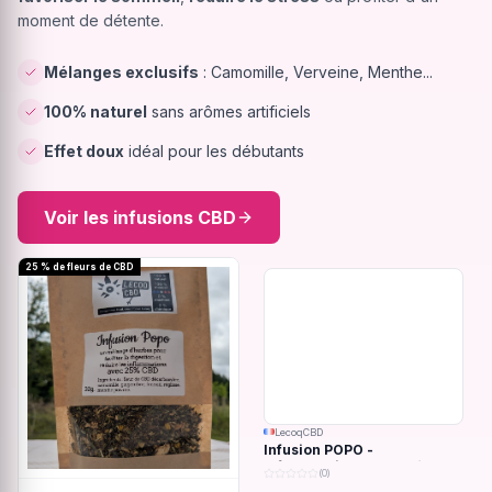
moment de détente.
Mélanges exclusifs
: Camomille, Verveine, Menthe...
100% naturel
sans arômes artificiels
Effet doux
idéal pour les débutants
Voir les infusions CBD
25 % de fleurs de CBD
LecoqCBD
Infusion POPO -
Inflammations du système
(0)
digestif - 32g