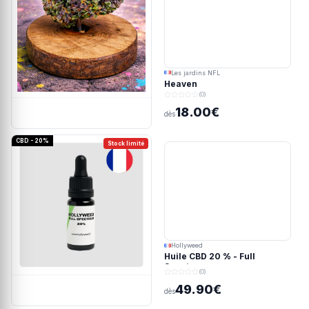
Les jardins NFL
Heaven
(0)
18.00€
dès
CBD - 20%
Stock limité
Hollyweed
Huile CBD 20 % - Full
Spectrum
(0)
49.90€
dès