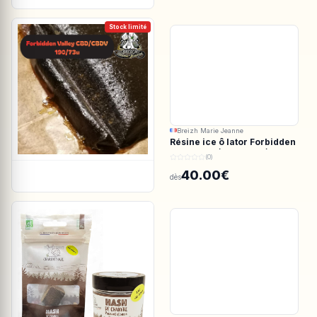
Stock limité
Breizh Marie Jeanne
Résine ice ô lator Forbidden
valley CBD/CBDV 190/73u
(0)
40.00€
dès