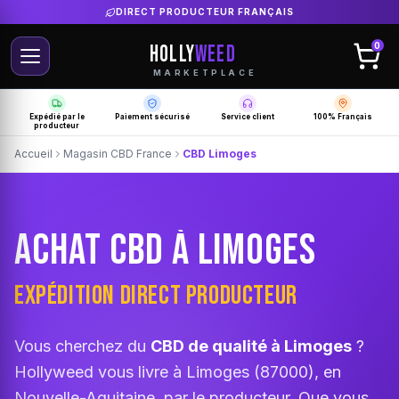
LIVRAISON GRATUITE SELON PRODUCTEUR
HOLLY
WEED
0
MARKETPLACE
Expédié par le
Paiement sécurisé
Service client
100% Français
producteur
Accueil
Magasin CBD France
CBD Limoges
ACHAT CBD À LIMOGES
EXPÉDITION DIRECT PRODUCTEUR
Vous cherchez du
CBD de qualité à Limoges
?
Hollyweed vous livre à Limoges (87000), en
Nouvelle-Aquitaine, par le producteur. Que vous