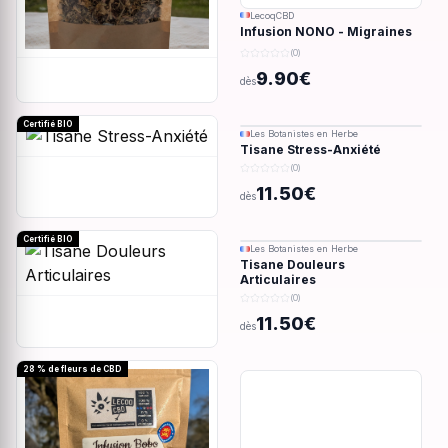
LecoqCBD
Infusion NONO - Migraines
& douleurs - 28g
(0)
9.90€
dès
Certifié BIO
Les Botanistes en Herbe
Tisane Stress-Anxiété
(0)
11.50€
dès
Certifié BIO
Les Botanistes en Herbe
Tisane Douleurs
Articulaires
(0)
11.50€
dès
28 % de fleurs de CBD