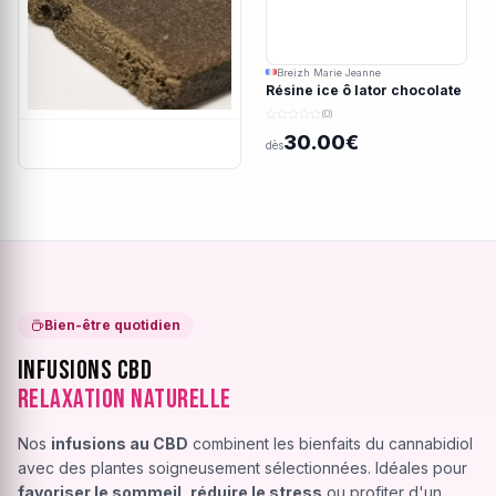
Breizh Marie Jeanne
Résine ice ô lator chocolate
covered strawberry CBD
(0)
190/45u
30.00€
dès
Bien-être quotidien
Infusions CBD
Relaxation Naturelle
Nos
infusions au CBD
combinent les bienfaits du cannabidiol
avec des plantes soigneusement sélectionnées. Idéales pour
favoriser le sommeil
,
réduire le stress
ou profiter d'un