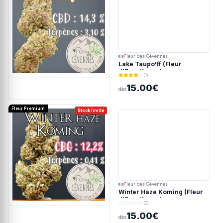
Fleur des Cévennes
Lake Taupo'ff (Fleur
d'Excellence)
(1)
15.00€
dès
Fleur Premium
Stock limité
Fleur des Cévennes
Winter Haze Koming (Fleur
d'Excellence)
(0)
15.00€
dès