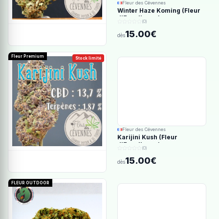
Fleur des Cévennes
Winter Haze Koming (Fleur
d'Excellence)
(0)
15.00€
dès
Fleur Premium
Stock limité
Fleur des Cévennes
Karijini Kush (Fleur
d'Excellence)
(0)
15.00€
dès
FLEUR OUTDOOR