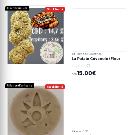
Fleur Premium
Stock limité
Fleur des Cévennes
La Patate Cévenole (Fleur
d'Excellence)
(0)
15.00€
dès
Alliance d'artisans
Stock limité
LecoqCBD