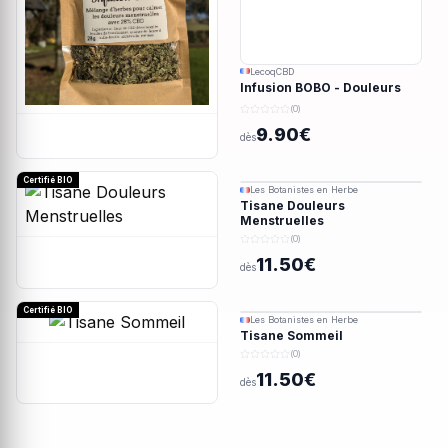
LecoqCBD
Infusion BOBO - Douleurs
menstruelles - 28g
(0)
9.90€
dès
Certifié BIO
Les Botanistes en Herbe
Tisane Douleurs
Menstruelles
(0)
11.50€
dès
Certifié BIO
Les Botanistes en Herbe
Tisane Sommeil
(0)
11.50€
dès