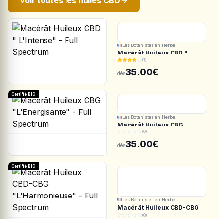
Voir toutes les huiles CBD
Les Botanistes en Herbe
Macérât Huileux CBD "
(1)
L'Intense" - Full Spectrum
35.00€
dès
Certifié BIO
Les Botanistes en Herbe
Macérât Huileux CBG
(0)
"L'Energisante" - Full
Spectrum
35.00€
dès
Certifié BIO
Les Botanistes en Herbe
Macérât Huileux CBD-CBG
"L'Harmonieuse" - Full
(0)