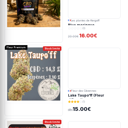
Les plantes de Kergoff
Blue meringue
(0)
16.00€
20.00€
Fleur Premium
Stock limité
Fleur des Cévennes
Lake Taupo'ff (Fleur
d'Excellence)
(1)
15.00€
dès
Stock limité