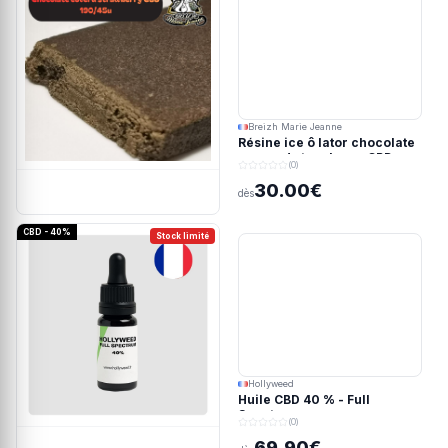
Breizh Marie Jeanne
Résine ice ô lator chocolate
covered strawberry CBD
(0)
190/45u
30.00€
dès
CBD - 40%
Stock limité
Hollyweed
Huile CBD 40 % - Full
Spectrum
(0)
69.90€