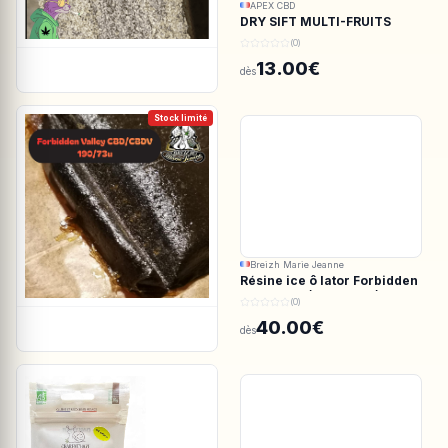
APEX CBD
DRY SIFT MULTI-FRUITS
150u CBD - APEX CBD
(0)
13.00€
dès
Stock limité
Breizh Marie Jeanne
Résine ice ô lator Forbidden
valley CBD/CBDV 190/73u
(0)
40.00€
dès