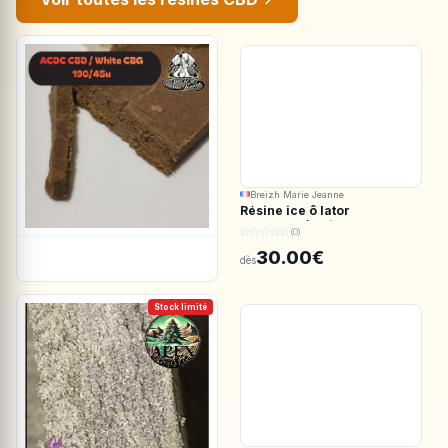
Breizh Marie Jeanne
Résine ice ô lator
ACDC.CBD/White CBG
(0)
190/45u
30.00€
dès
Stock limité