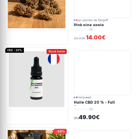
Les plantes de Kergoff
Pink pine apple
(0)
14.00€
20.00€
CBD - 20%
Stock limité
Hollyweed
Huile CBD 20 % - Full
Spectrum
(0)
49.90€
dès
-20%