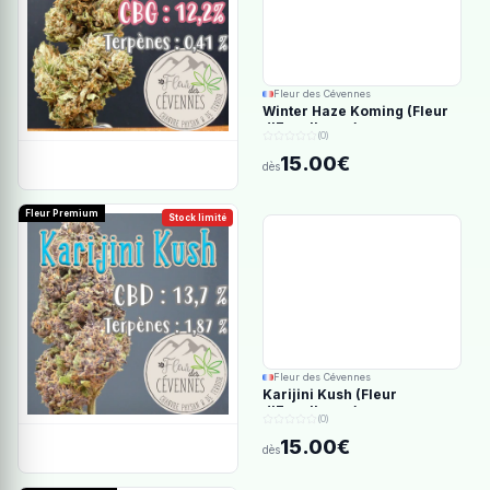
Fleur des Cévennes
Winter Haze Koming (Fleur
d'Excellence)
(0)
15.00€
dès
Fleur Premium
Stock limité
Fleur des Cévennes
Karijini Kush (Fleur
d'Excellence)
(0)
15.00€
dès