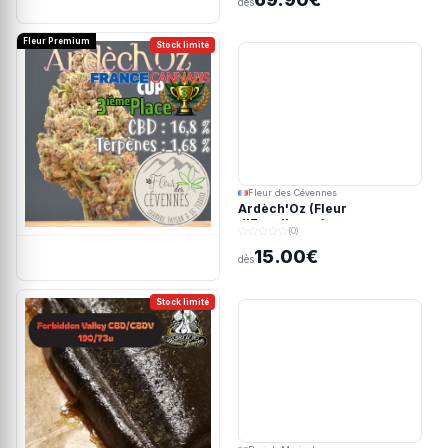
dès
Fleur Premium
Stock limité
Fleur des Cévennes
Ardèch'Oz (Fleur
d'Excellence)
(0)
15.00€
dès
Stock limité