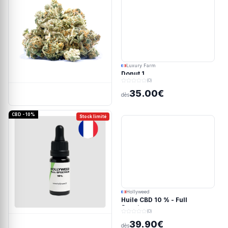
Luxury Farm
Donut 1
(0)
35.00€
dès
CBD - 10%
Stock limité
Hollyweed
Huile CBD 10 % - Full
Spectrum
(0)
39.90€
dès