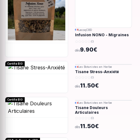
LecoqCBD
Infusion NONO - Migraines
& douleurs - 28g
(0)
9.90€
dès
Certifié BIO
Les Botanistes en Herbe
Tisane Stress-Anxiété
(0)
11.50€
dès
Certifié BIO
Les Botanistes en Herbe
Tisane Douleurs
Articulaires
(0)
11.50€
dès