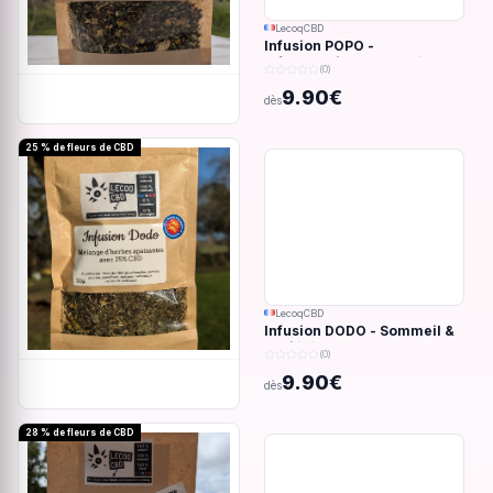
LecoqCBD
Infusion POPO -
Inflammations du système
(0)
digestif - 32g
9.90€
dès
25 % de fleurs de CBD
LecoqCBD
Infusion DODO - Sommeil &
anxiété - 32g
(0)
9.90€
dès
28 % de fleurs de CBD