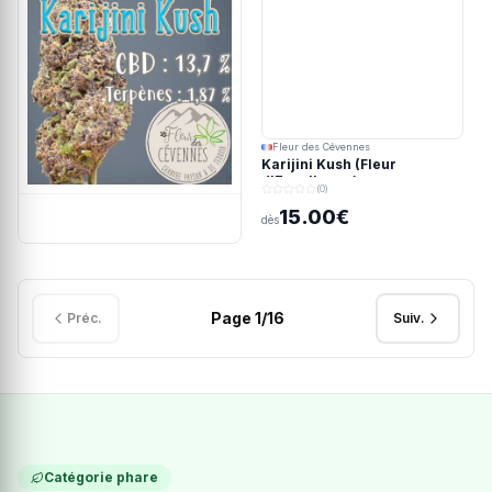
Fleur des Cévennes
Karijini Kush (Fleur
d'Excellence)
(0)
15.00€
dès
Page
1
/
16
Préc.
Suiv.
Catégorie phare