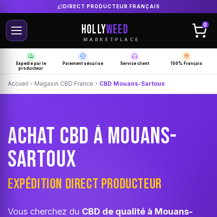
DIRECT PRODUCTEUR FRANÇAIS
HOLLY
WEED
0
MARKETPLACE
Expédié par le
Paiement sécurisé
Service client
100% Français
producteur
Accueil
Magasin CBD France
CBD Mouans-Sartoux
ACHAT CBD À MOUANS-
SARTOUX
EXPÉDITION DIRECT PRODUCTEUR
Vous cherchez du
CBD de qualité à Mouans-