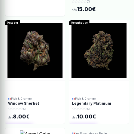
(0)
15.00€
dès
Outdoor
Greenhouse
Fish & Chanvre
Fish & Chanvre
Window Sherbet
Legendary Platinium
(0)
(0)
8.00€
10.00€
dès
dès
Ajout rapide
Ajout rapide
Les Botanistes en Herbe