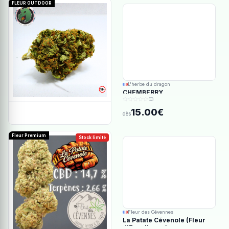
FLEUR OUTDOOR
L'herbe du dragon
CHEMBERRY
(0)
15.00€
dès
Fleur Premium
Stock limité
Fleur des Cévennes
La Patate Cévenole (Fleur
d'Excellence)