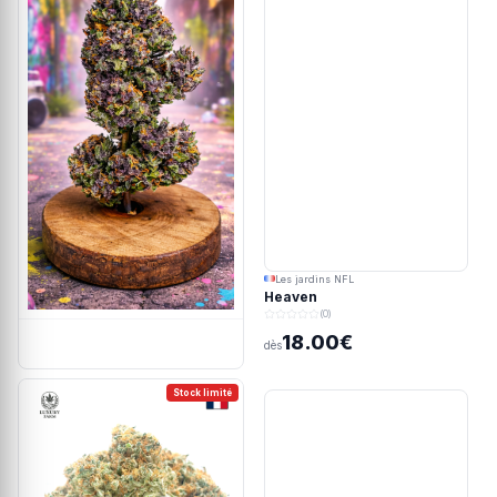
Les jardins NFL
Heaven
(0)
18.00€
dès
Stock limité