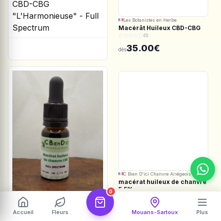
Les Botanistes en Herbe
Macérât Huileux CBD-CBG
"L'Harmonieuse" - Full
(0)
Spectrum
35.00€
dès
C Bien D'ici Chanvre Ariégeois
macérat huileux de chanvre
5.5%
0
(0)
35.00€
dès
Accueil
Fleurs
Mouans-Sartoux
Plus