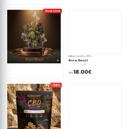
Stock limité
Les jardins NFL
Pure Pearl
(0)
18.00€
dès
-30%