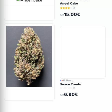
Angel Cake
(3)
15.00€
dès
All Hemp
Space Candy
(0)
6.90€
dès