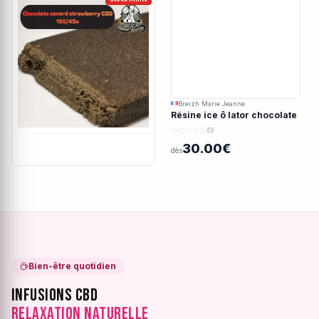
Breizh Marie Jeanne
Résine ice ô lator chocolate
covered strawberry CBD
(0)
190/45u
30.00€
dès
Bien-être quotidien
Infusions CBD
Relaxation Naturelle