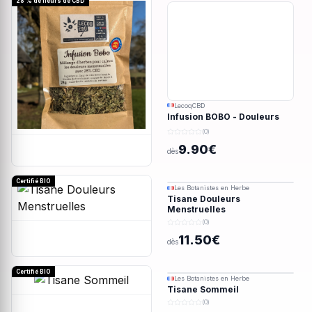
28 % de fleurs de CBD
LecoqCBD
Infusion BOBO - Douleurs
menstruelles - 28g
(0)
9.90€
dès
Certifié BIO
Les Botanistes en Herbe
Tisane Douleurs
Menstruelles
(0)
11.50€
dès
Certifié BIO
Les Botanistes en Herbe
Tisane Sommeil
(0)