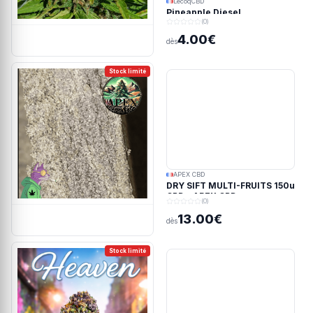
LecoqCBD
Pineapple Diesel
(0)
4.00€
dès
Stock limité
APEX CBD
DRY SIFT MULTI-FRUITS 150u
CBD - APEX CBD
(0)
13.00€
dès
Stock limité