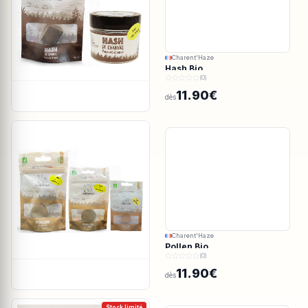
Charent'Haze
Hash Bio
(0)
11.90€
dès
Charent'Haze
Pollen Bio
(0)
11.90€
dès
Stock limité