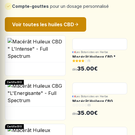
Compte-gouttes
pour un dosage personnalisé
Voir toutes les huiles CBD
Les Botanistes en Herbe
Macérât Huileux CBD "
(1)
L'Intense" - Full Spectrum
35.00€
dès
Certifié BIO
Les Botanistes en Herbe
Macérât Huileux CBG
(0)
"L'Energisante" - Full
Spectrum
35.00€
dès
Certifié BIO