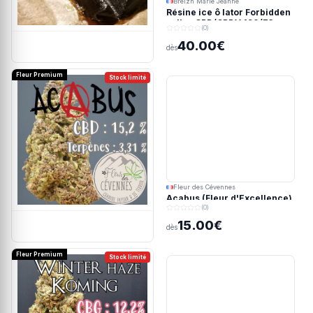
Breizh Marie Jeanne
Résine ice ô lator Forbidden
valley CBD/CBDV 190/73u
(0)
40.00€
dès
Fleur Premium
Stock limité
Fleur des Cévennes
Acabus (Fleur d'Excellence)
(0)
15.00€
dès
Fleur Premium
Stock limité