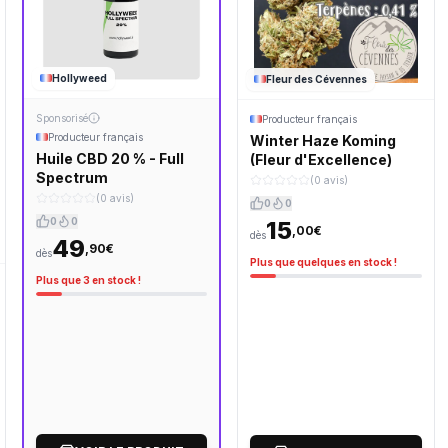
Hollyweed
Fleur des Cévennes
Sponsorisé
Producteur français
Producteur français
Winter Haze Koming
Huile CBD 20 % - Full
(Fleur d'Excellence)
Spectrum
(0 avis)
(0 avis)
0
0
0
0
15
,00€
dès
49
,90€
dès
Plus que quelques en stock !
Plus que 3 en stock !