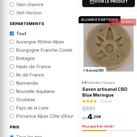
VOIR LE PRODUIT
Valvi chanvre
Vert Horizon
ALLIANCE D'ARTISANS
Stock limité
DÉPARTEMENTS
Tout
Auvergne-Rhône-Alpes
Bourgogne-Franche-Comté
Bretagne
Hauts-de-France
LecoqCBD
Ile-de-France
Normandie
Producteur français
Savon artisanal CBD
Nouvelle-Aquitaine
Blue Meringue
Occitanie
(2 avis)
Pays de la Loire
0
2
4
Provence Alpes Côte d’Azur
,20€
dès
Plus que 9 en stock !
PRIX
Tous les prix