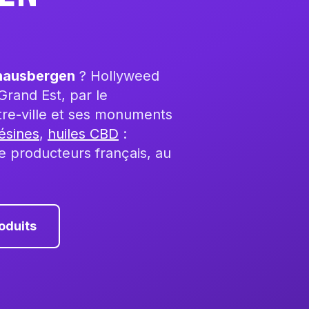
rhausbergen
? Hollyweed
Grand Est, par le
tre-ville et ses monuments
ésines
,
huiles CBD
:
e producteurs français, au
oduits