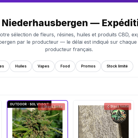
 Niederhausbergen — Expéditi
otre sélection de fleurs, résines, huiles et produits CBD, ex
ergen par le producteur — le délai est indiqué sur chaque f
producteur français.
es
Huiles
Vapes
Food
Promos
Stock limité
OUTDOOR - SOL VIVANT
Stock limité
Stock limité