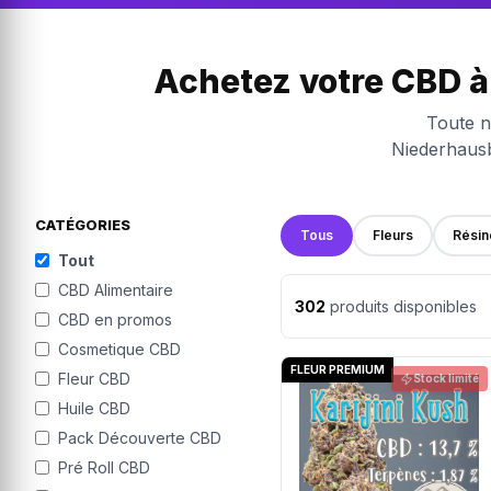
Achetez votre CBD à
Toute n
Niederhausb
CATÉGORIES
Tous
Fleurs
Résin
Tout
CBD Alimentaire
302
produits disponibles
CBD en promos
Cosmetique CBD
FLEUR PREMIUM
Fleur CBD
Stock limité
Huile CBD
Pack Découverte CBD
Pré Roll CBD