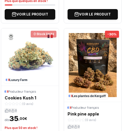
Plus que quelques en stock !
VOIR LE PRODUIT
VOIR LE PRODUIT
Stock limité
-30%
Luxury Farm
Producteur français
Les plantes de Kergoff
Cookies Kush 1
(0 avis)
Producteur français
0
0
Pink pine apple
35
,00€
(0 avis)
dès
0
0
Plus que 50 en stock !