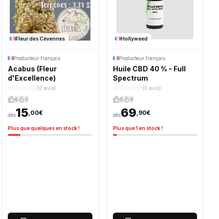
Fleur des Cévennes
Hollyweed
Producteur français
Producteur français
Acabus (Fleur
Huile CBD 40 % - Full
d'Excellence)
Spectrum
(0 avis)
(0 avis)
0
0
0
0
15
69
,00€
,90€
dès
dès
Plus que quelques en stock !
Plus que 1 en stock !