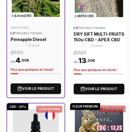
LecoqCBD
APEX CBD
Sponsorisé
Producteur français
Producteur français
DRY SIFT MULTI-FRUITS
Pineapple Diesel
150u CBD - APEX CBD
(0 avis)
(0 avis)
0
0
0
0
4
13
,00€
,00€
dès
dès
Plus que quelques en stock !
Plus que quelques en stock !
VOIR LE PRODUIT
VOIR LE PRODUIT
FLEUR PREMIUM
CBD - 20%
Stock limité
Stock limité