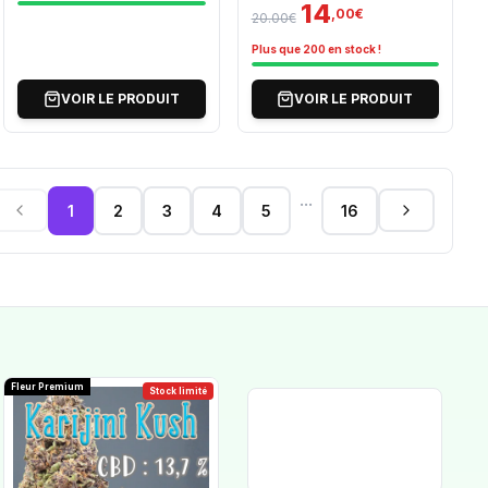
14
,00€
20.00€
Plus que 200 en stock !
VOIR LE PRODUIT
VOIR LE PRODUIT
...
1
2
3
4
5
16
Fleur Premium
Stock limité