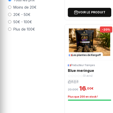
Moins de 20€
VOIR LE PRODUIT
20€ - 50€
50€ - 100€
Plus de 100€
-20%
Les plantes de Kergoff
Producteur français
Blue meringue
(0 avis)
0
0
16
,00€
20.00€
Plus que 200 en stock !