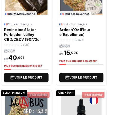
Breizh Marie Jeanne
Fleur des Cévennes
Producteur français
Producteur français
Résine ice ô lator
Ardèch'Oz (Fleur
Forbidden valley
d'Excellence)
CBD/CBDV 190/73u
(0 avis)
(0 avis)
0
0
0
0
15
,00€
dès
40
,00€
dès
Plus que quelques en stock !
Plus que quelques en stock !
VOIR LE PRODUIT
VOIR LE PRODUIT
FLEUR PREMIUM
CBD - 40%
Stock limité
Stock limité