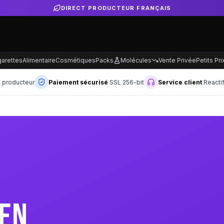
garettes
Alimentaire
Cosmétiques
Packs
Molécules
Vente Privée
Petits Pri
n producteur
Paiement sécurisé
SSL 256-bit
Service client
Reacti
EN