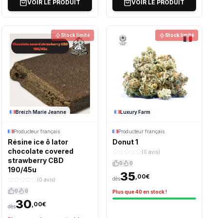
VOIR LE PRODUIT
VOIR LE PRODUIT
Stock limité
Stock limité
Breizh Marie Jeanne
Luxury Farm
Producteur français
Producteur français
Résine ice ô lator
Donut 1
chocolate covered
(0 avis)
strawberry CBD
0
0
190/45u
35
,00€
dès
(0 avis)
0
0
Plus que 40 en stock !
30
,00€
dès