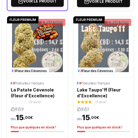
VOIR LE PRODUIT
VOIR LE PRODUIT
FLEUR PREMIUM
FLEUR PREMIUM
Stock limité
Stock limité
Fleur des Cévennes
Fleur des Cévennes
Producteur français
Producteur français
La Patate Cévenole
Lake Taupo'ff (Fleur
(Fleur d'Excellence)
d'Excellence)
(0 avis)
(1 avis)
0
0
0
1
15
15
,00€
,00€
dès
dès
Plus que quelques en stock !
Plus que quelques en stock !