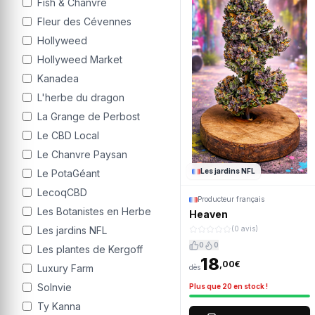
Fish & Chanvre
Fleur des Cévennes
Hollyweed
Hollyweed Market
Kanadea
L'herbe du dragon
La Grange de Perbost
Le CBD Local
Le Chanvre Paysan
Les jardins NFL
Le PotaGéant
LecoqCBD
Producteur français
Les Botanistes en Herbe
Heaven
Les jardins NFL
(0 avis)
0
0
Les plantes de Kergoff
18
,00€
Luxury Farm
dès
Solnvie
Plus que 20 en stock !
Ty Kanna