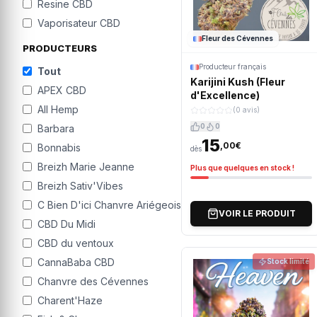
Resine CBD
Vaporisateur CBD
Fleur des Cévennes
PRODUCTEURS
Producteur français
Tout
Karijini Kush (Fleur
APEX CBD
d'Excellence)
All Hemp
(0 avis)
0
0
Barbara
15
,00€
Bonnabis
dès
Breizh Marie Jeanne
Plus que quelques en stock !
Breizh Sativ'Vibes
C Bien D'ici Chanvre Ariégeois
VOIR LE PRODUIT
CBD Du Midi
CBD du ventoux
CannaBaba CBD
Stock limité
Chanvre des Cévennes
Charent'Haze