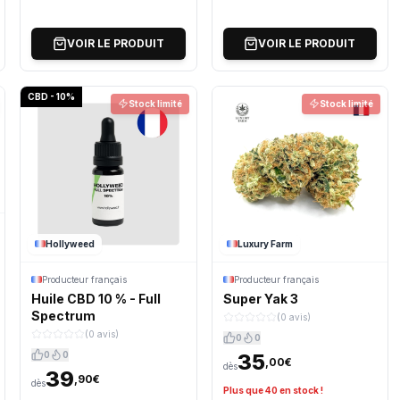
VOIR LE PRODUIT
VOIR LE PRODUIT
CBD - 10%
Stock limité
Stock limité
Hollyweed
Luxury Farm
Producteur français
Producteur français
Huile CBD 10 % - Full
Super Yak 3
Spectrum
(0 avis)
(0 avis)
0
0
0
0
35
,00€
dès
39
,90€
dès
Plus que 40 en stock !