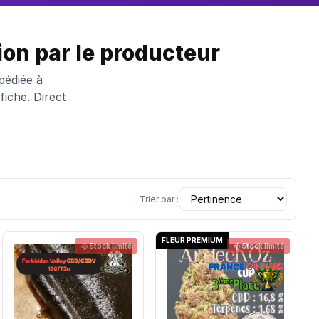
on par le producteur
pédiée à
iche. Direct
Trier par :
FLEUR PREMIUM
Stock limité
Stock limité