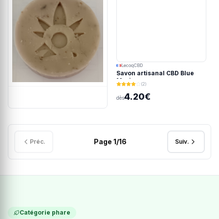
LecoqCBD
Savon artisanal CBD Blue
Meringue
(2)
4.20€
dès
Page
1
/
16
Préc.
Suiv.
Catégorie phare