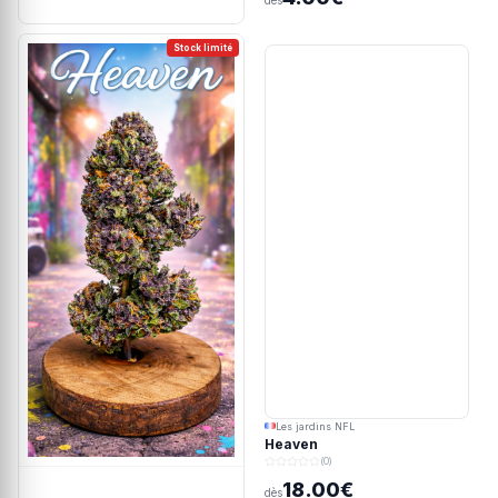
dès
Stock limité
Les jardins NFL
Heaven
(0)
18.00€
dès