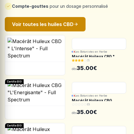
Compte-gouttes
pour un dosage personnalisé
Voir toutes les huiles CBD
Les Botanistes en Herbe
Macérât Huileux CBD "
(1)
L'Intense" - Full Spectrum
35.00€
dès
Certifié BIO
Les Botanistes en Herbe
Macérât Huileux CBG
(0)
"L'Energisante" - Full
Spectrum
35.00€
dès
Certifié BIO