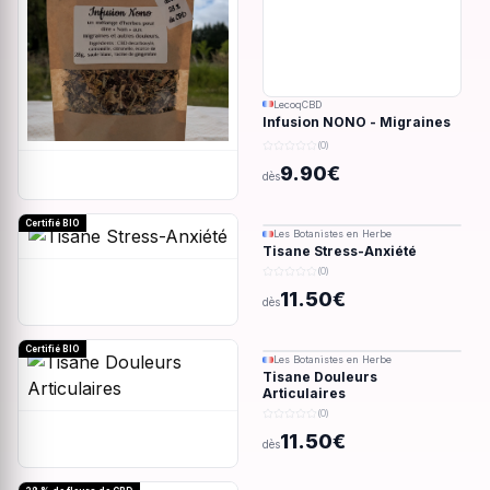
LecoqCBD
Infusion NONO - Migraines
& douleurs - 28g
(0)
9.90€
dès
Certifié BIO
Les Botanistes en Herbe
Tisane Stress-Anxiété
(0)
11.50€
dès
Certifié BIO
Les Botanistes en Herbe
Tisane Douleurs
Articulaires
(0)
11.50€
dès