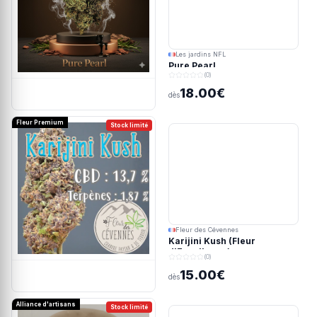
Les jardins NFL
Pure Pearl
(0)
18.00€
dès
Fleur Premium
Stock limité
Fleur des Cévennes
Karijini Kush (Fleur
d'Excellence)
(0)
15.00€
dès
Alliance d'artisans
Stock limité