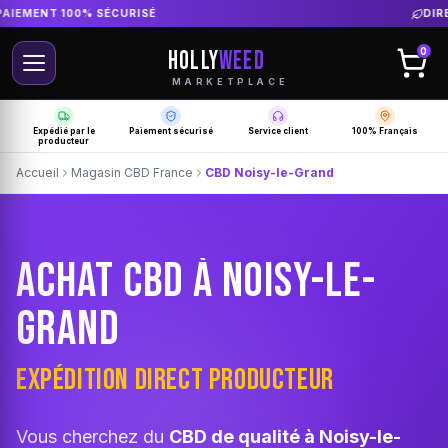
LIVRAISON GRATUITE SELON PRODUCTEUR
HOLLY
WEED
0
MARKETPLACE
Expédié par le
Paiement sécurisé
Service client
100% Français
producteur
Accueil
Magasin CBD France
CBD Noisy-le-Grand
ACHAT CBD À NOISY-LE-
GRAND
EXPÉDITION DIRECT PRODUCTEUR
Vous cherchez du
CBD de qualité à Noisy-le-