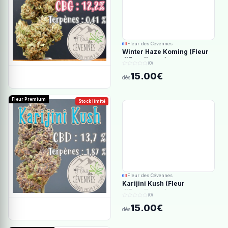
Fleur des Cévennes
Winter Haze Koming (Fleur
d'Excellence)
(0)
15.00€
dès
Fleur Premium
Stock limité
Fleur des Cévennes
Karijini Kush (Fleur
d'Excellence)
(0)
15.00€
dès