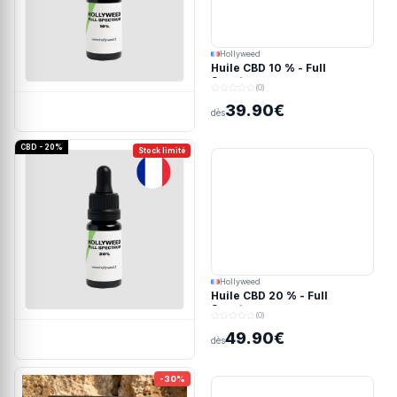
Hollyweed
Huile CBD 10 % - Full
Spectrum
(0)
39.90€
dès
CBD - 20%
Stock limité
Hollyweed
Huile CBD 20 % - Full
Spectrum
(0)
49.90€
dès
-30%