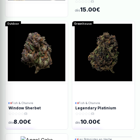
(0)
15.00€
dès
Outdoor
Greenhouse
Fish & Chanvre
Fish & Chanvre
Window Sherbet
Legendary Platinium
(0)
(0)
8.00€
10.00€
dès
dès
Ajout rapide
Ajout rapide
Les Botanistes en Herbe