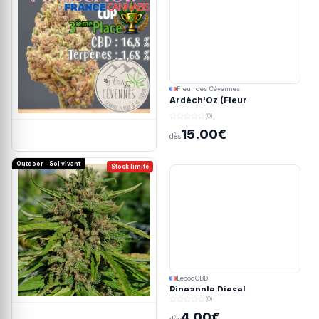
Fleur des Cévennes
Ardèch'Oz (Fleur
d'Excellence)
(0)
15.00€
dès
Outdoor - Sol vivant
Stock limité
LecoqCBD
Pineapple Diesel
(0)
4.00€