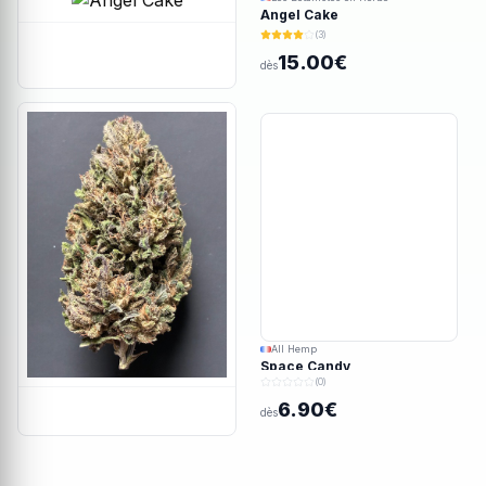
Angel Cake
(3)
15.00€
dès
All Hemp
Space Candy
(0)
6.90€
dès