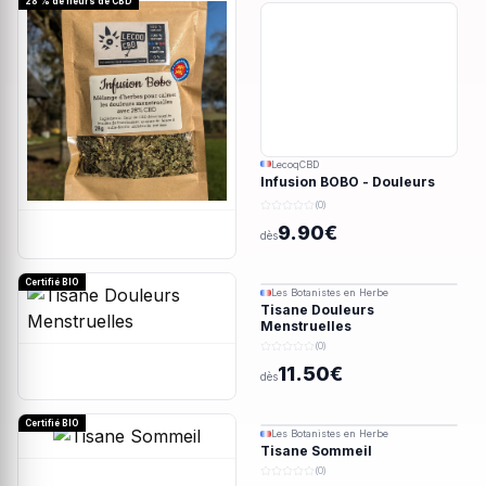
28 % de fleurs de CBD
LecoqCBD
Infusion BOBO - Douleurs
menstruelles - 28g
(0)
9.90€
dès
Certifié BIO
Les Botanistes en Herbe
Tisane Douleurs
Menstruelles
(0)
11.50€
dès
Certifié BIO
Les Botanistes en Herbe
Tisane Sommeil
(0)