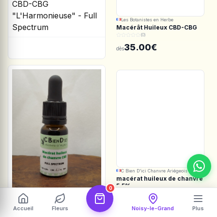
Les Botanistes en Herbe
Macérât Huileux CBD-CBG
"L'Harmonieuse" - Full
(0)
Spectrum
35.00€
dès
C Bien D'ici Chanvre Ariégeois
macérat huileux de chanvre
5.5%
0
(0)
35.00€
dès
Accueil
Fleurs
Noisy-le-Grand
Plus