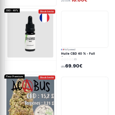
20.00€
CBD - 40%
Stock limité
Hollyweed
Huile CBD 40 % - Full
Spectrum
(0)
69.90€
dès
Fleur Premium
Stock limité