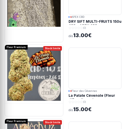
APEX CBD
DRY SIFT MULTI-FRUITS 150u
CBD - APEX CBD
(0)
13.00€
dès
Fleur Premium
Stock limité
Fleur des Cévennes
La Patate Cévenole (Fleur
d'Excellence)
(0)
15.00€
dès
Fleur Premium
Stock limité