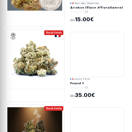
Fleur des Cévennes
Acabus (Fleur d'Excellence)
(0)
15.00€
dès
Stock limité
Luxury Farm
Donut 1
(0)
35.00€
dès
Stock limité