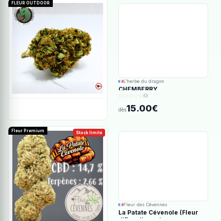
FLEUR OUTDOOR
L'herbe du dragon
CHEMBERRY
(0)
15.00€
dès
Fleur Premium
Stock limité
Fleur des Cévennes
La Patate Cévenole (Fleur
d'Excellence)