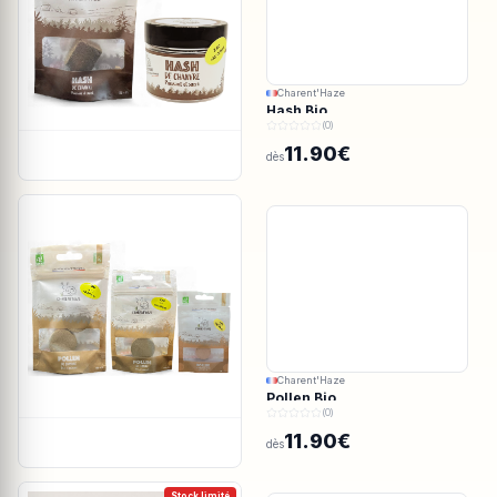
Charent'Haze
Hash Bio
(0)
11.90€
dès
Charent'Haze
Pollen Bio
(0)
11.90€
dès
Stock limité