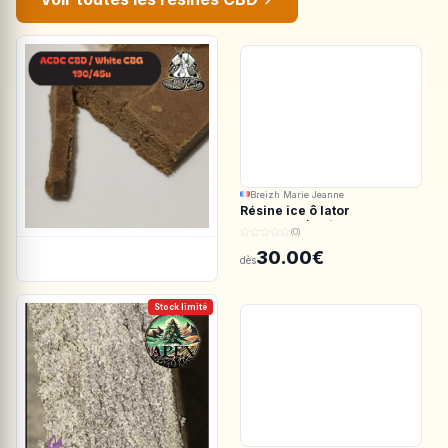
Breizh Marie Jeanne
Résine ice ô lator
ACDC.CBD/White CBG
(0)
190/45u
30.00€
dès
Stock limité