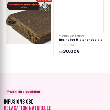
Breizh Marie Jeanne
Résine ice ô lator chocolate
covered strawberry CBD
(0)
190/45u
30.00€
dès
Bien-être quotidien
Infusions CBD
Relaxation Naturelle