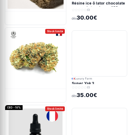
Résine ice ô lator chocolate
covered strawberry CBD
(0)
190/45u
30.00€
dès
Stock limité
Luxury Farm
Super Yak 3
(0)
35.00€
dès
CBD - 10%
Stock limité