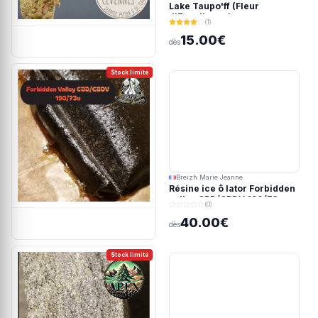
Lake Taupo'ff (Fleur
d'Excellence)
(1)
15.00€
dès
Stock limité
Breizh Marie Jeanne
Résine ice ô lator Forbidden
valley CBD/CBDV 190/73u
(0)
40.00€
dès
Stock limité