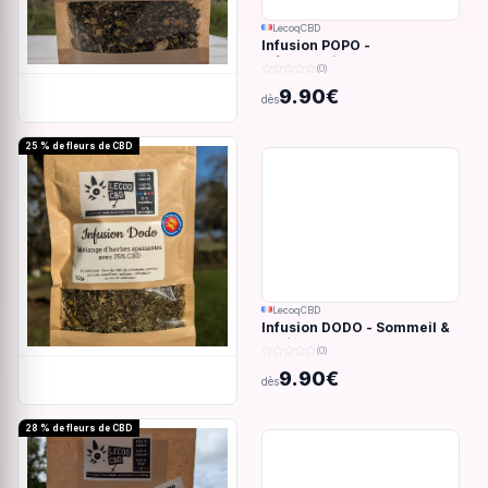
LecoqCBD
Infusion POPO -
Inflammations du système
(0)
digestif - 32g
9.90€
dès
25 % de fleurs de CBD
LecoqCBD
Infusion DODO - Sommeil &
anxiété - 32g
(0)
9.90€
dès
28 % de fleurs de CBD