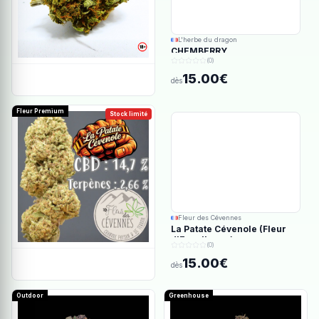
L'herbe du dragon
CHEMBERRY
(0)
15.00€
dès
Fleur Premium
Stock limité
Fleur des Cévennes
La Patate Cévenole (Fleur
d'Excellence)
(0)
15.00€
dès
Outdoor
Greenhouse