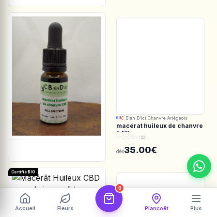
C Bien D'ici Chanvre Ariégeois
macérat huileux de chanvre
5.5%
(0)
35.00€
dès
Certifié BIO
0
Les Botanistes en Herbe
Accueil
Fleurs
Plancoët
Plus
Macérât Huileux CBD pour