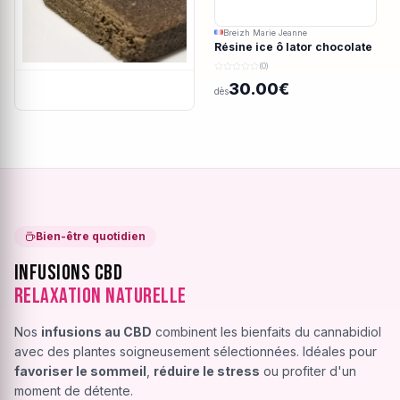
Breizh Marie Jeanne
Résine ice ô lator chocolate
covered strawberry CBD
(0)
190/45u
30.00€
dès
Bien-être quotidien
Infusions CBD
Relaxation Naturelle
Nos
infusions au CBD
combinent les bienfaits du cannabidiol
avec des plantes soigneusement sélectionnées. Idéales pour
favoriser le sommeil
,
réduire le stress
ou profiter d'un
moment de détente.