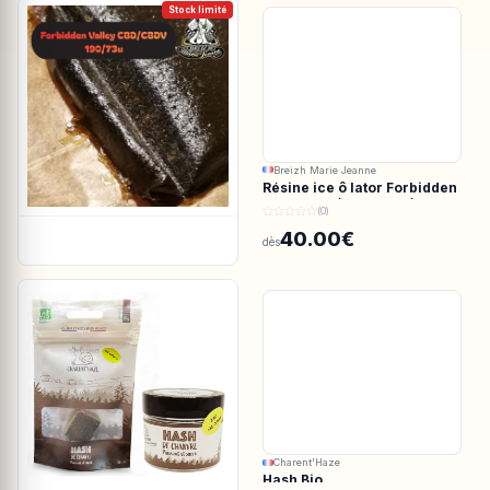
Stock limité
Breizh Marie Jeanne
Résine ice ô lator Forbidden
valley CBD/CBDV 190/73u
(0)
40.00€
dès
Charent'Haze
Hash Bio