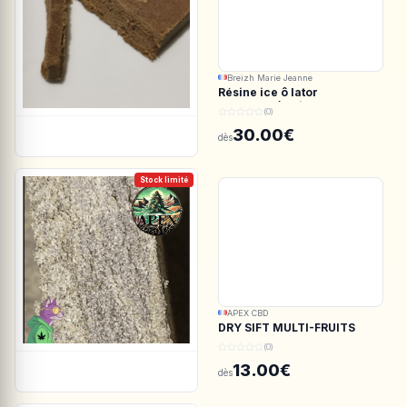
Breizh Marie Jeanne
Résine ice ô lator
ACDC.CBD/White CBG
(0)
190/45u
30.00€
dès
Stock limité
APEX CBD
DRY SIFT MULTI-FRUITS
150u CBD - APEX CBD
(0)
13.00€
dès