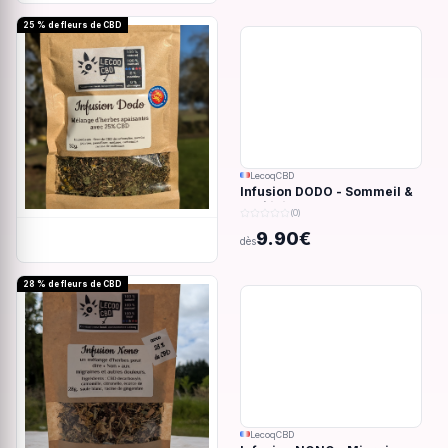
25 % de fleurs de CBD
LecoqCBD
Infusion DODO - Sommeil &
anxiété - 32g
(0)
9.90€
dès
28 % de fleurs de CBD
LecoqCBD