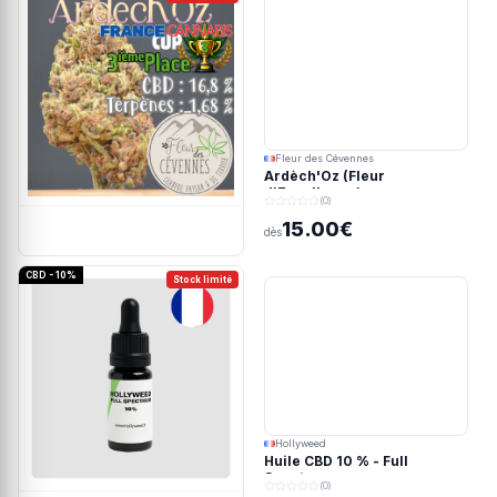
Fleur des Cévennes
Ardèch'Oz (Fleur
d'Excellence)
(0)
15.00€
dès
CBD - 10%
Stock limité
Hollyweed
Huile CBD 10 % - Full
Spectrum
(0)