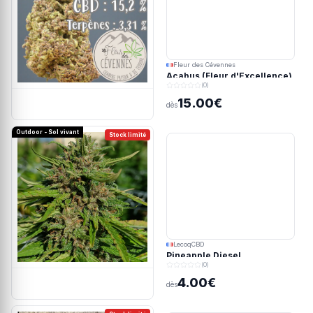
Fleur des Cévennes
Acabus (Fleur d'Excellence)
(0)
15.00€
dès
Outdoor - Sol vivant
Stock limité
LecoqCBD
Pineapple Diesel
(0)
4.00€
dès