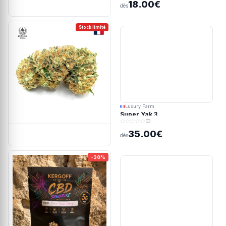
18.00€
dès
Stock limité
Luxury Farm
Super Yak 3
(0)
35.00€
dès
-30%