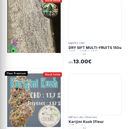
Stock limité
APEX CBD
DRY SIFT MULTI-FRUITS 150u
CBD - APEX CBD
(0)
13.00€
dès
Fleur Premium
Stock limité
Fleur des Cévennes
Karijini Kush (Fleur
d'Excellence)
(0)