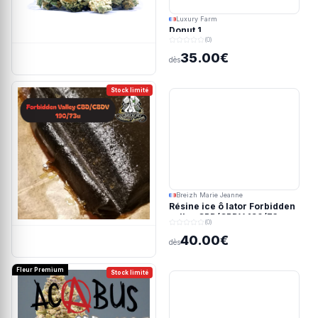
Luxury Farm
Donut 1
(0)
35.00€
dès
Stock limité
Breizh Marie Jeanne
Résine ice ô lator Forbidden
valley CBD/CBDV 190/73u
(0)
40.00€
dès
Fleur Premium
Stock limité