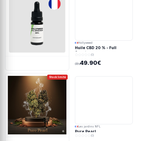
Hollyweed
Huile CBD 20 % - Full
Spectrum
(0)
49.90€
dès
Stock limité
Les jardins NFL
Pure Pearl
(0)