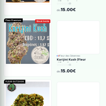
d'Excellence)
(0)
15.00€
dès
Fleur Premium
Stock limité
Fleur des Cévennes
Karijini Kush (Fleur
d'Excellence)
(0)
15.00€
dès
FLEUR OUTDOOR