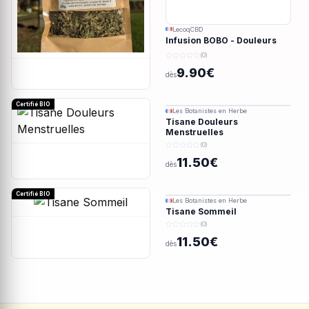
LecoqCBD
Infusion BOBO - Douleurs
menstruelles - 28g
(0)
9.90€
dès
Certifié BIO
Les Botanistes en Herbe
Tisane Douleurs
Menstruelles
(0)
11.50€
dès
Certifié BIO
Les Botanistes en Herbe
Tisane Sommeil
(0)
11.50€
dès