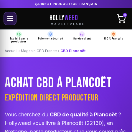
LIVRAISON GRATUITE SELON PRODUCTEUR
HOLLY
WEED
0
MARKETPLACE
Expédié par le
Paiement sécurisé
Service client
100% Français
producteur
Accueil
Magasin CBD France
CBD Plancoët
ACHAT CBD À PLANCOËT
EXPÉDITION DIRECT PRODUCTEUR
Vous cherchez du
CBD de qualité à Plancoët
?
Hollyweed vous livre à Plancoët (22130), en
Bretagne, par le producteur. Que vous soyez près