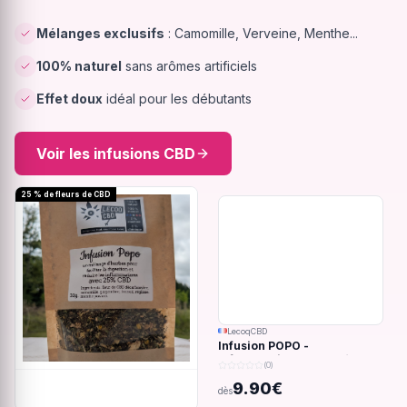
Mélanges exclusifs
: Camomille, Verveine, Menthe...
100% naturel
sans arômes artificiels
Effet doux
idéal pour les débutants
Voir les infusions CBD
25 % de fleurs de CBD
LecoqCBD
Infusion POPO -
Inflammations du système
(0)
digestif - 32g
9.90€
dès