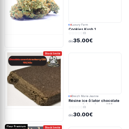
Luxury Farm
Cookies Kush 1
(0)
35.00€
dès
Stock limité
Breizh Marie Jeanne
Résine ice ô lator chocolate
covered strawberry CBD
(0)
190/45u
30.00€
dès
Fleur Premium
Stock limité