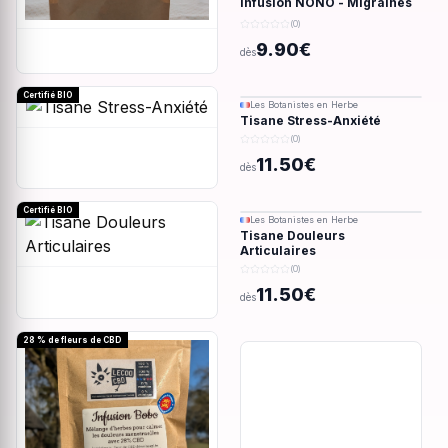
Infusion NONO - Migraines
& douleurs - 28g
(0)
9.90€
dès
Certifié BIO
Les Botanistes en Herbe
Tisane Stress-Anxiété
(0)
11.50€
dès
Certifié BIO
Les Botanistes en Herbe
Tisane Douleurs
Articulaires
(0)
11.50€
dès
28 % de fleurs de CBD