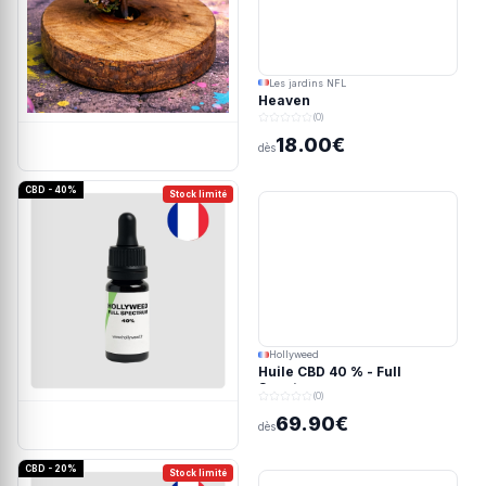
Les jardins NFL
Heaven
(0)
18.00€
dès
CBD - 40%
Stock limité
Hollyweed
Huile CBD 40 % - Full
Spectrum
(0)
69.90€
dès
CBD - 20%
Stock limité