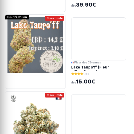
39.90€
dès
Fleur Premium
Stock limité
Fleur des Cévennes
Lake Taupo'ff (Fleur
d'Excellence)
(1)
15.00€
dès
Stock limité