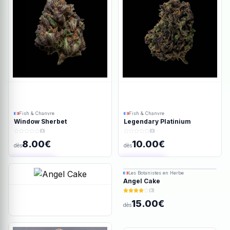
Fish & Chanvre
Fish & Chanvre
Window Sherbet
Legendary Platinium
(0)
(0)
8.00€
10.00€
dès
dès
Ajout rapide
Ajout rapide
Les Botanistes en Herbe
Angel Cake
(3)
15.00€
dès