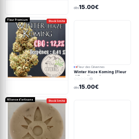
15.00€
dès
Fleur Premium
Stock limité
Fleur des Cévennes
Winter Haze Koming (Fleur
d'Excellence)
(0)
15.00€
dès
Alliance d'artisans
Stock limité