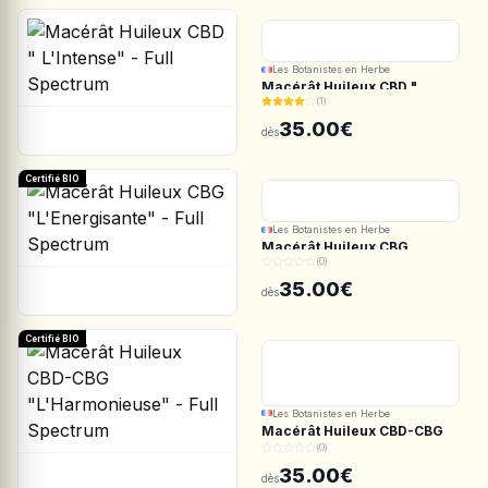
Les Botanistes en Herbe
Macérât Huileux CBD "
(1)
L'Intense" - Full Spectrum
35.00€
dès
Certifié BIO
Les Botanistes en Herbe
Macérât Huileux CBG
(0)
"L'Energisante" - Full
Spectrum
35.00€
dès
Certifié BIO
Les Botanistes en Herbe
Macérât Huileux CBD-CBG
"L'Harmonieuse" - Full
(0)
Spectrum
35.00€
dès