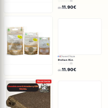
(0)
11.90€
dès
Charent'Haze
Pollen Bio
(0)
11.90€
dès
Stock limité