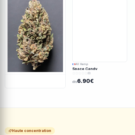
All Hemp
Space Candy
(0)
6.90€
dès
Haute concentration