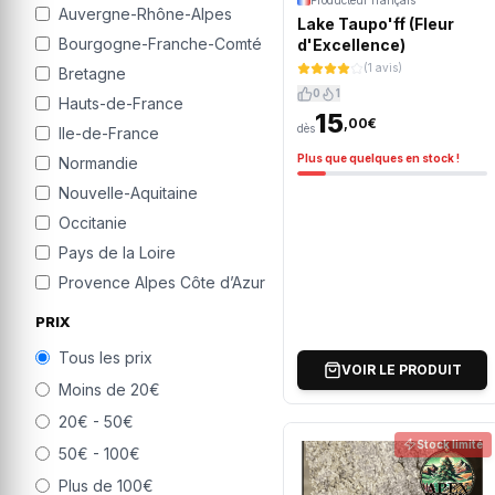
Producteur français
Auvergne-Rhône-Alpes
Lake Taupo'ff (Fleur
Bourgogne-Franche-Comté
d'Excellence)
(1 avis)
Bretagne
0
1
Hauts-de-France
15
,00€
dès
Ile-de-France
Plus que quelques en stock !
Normandie
Nouvelle-Aquitaine
Occitanie
Pays de la Loire
Provence Alpes Côte d’Azur
PRIX
Tous les prix
VOIR LE PRODUIT
Moins de 20€
20€ - 50€
Stock limité
50€ - 100€
Plus de 100€