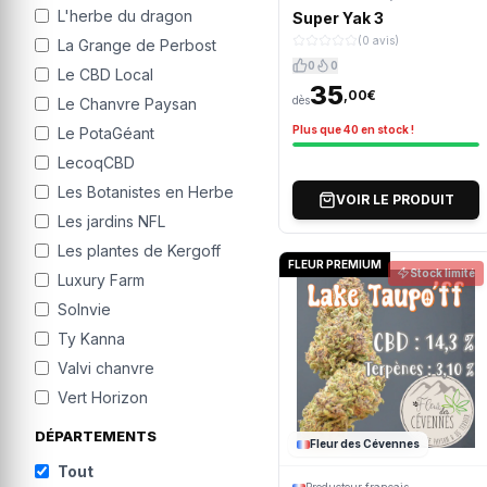
L'herbe du dragon
Super Yak 3
(0 avis)
La Grange de Perbost
0
0
Le CBD Local
35
,00€
dès
Le Chanvre Paysan
Plus que 40 en stock !
Le PotaGéant
LecoqCBD
Les Botanistes en Herbe
VOIR LE PRODUIT
Les jardins NFL
Les plantes de Kergoff
FLEUR PREMIUM
Stock limité
Luxury Farm
Solnvie
Ty Kanna
Valvi chanvre
Vert Horizon
DÉPARTEMENTS
Fleur des Cévennes
Tout