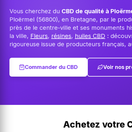
Vous cherchez du
CBD de qualité à Ploërm
Ploërmel (56800), en Bretagne, par le pro
près de le centre-ville et ses monuments hi
la ville,
Fleurs
,
résines
,
huiles CBD
: découvr
rigoureuse issue de producteurs français, a
Commander du CBD
Voir nos pr
Achetez votre C