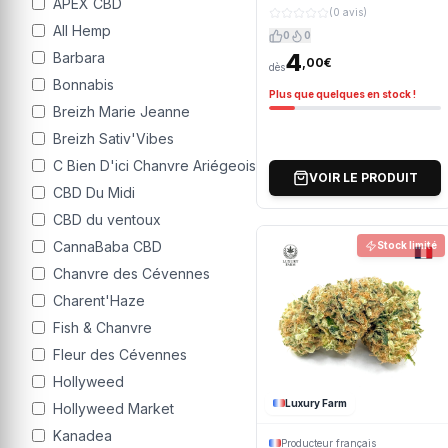
APEX CBD
(0 avis)
All Hemp
0
0
4
Barbara
,00€
dès
Bonnabis
Plus que quelques en stock !
Breizh Marie Jeanne
Breizh Sativ'Vibes
C Bien D'ici Chanvre Ariégeois
VOIR LE PRODUIT
CBD Du Midi
CBD du ventoux
CannaBaba CBD
Stock limité
Chanvre des Cévennes
Charent'Haze
Fish & Chanvre
Fleur des Cévennes
Hollyweed
Luxury Farm
Hollyweed Market
Kanadea
Producteur français