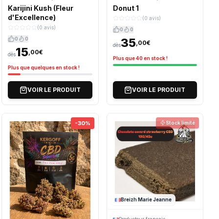
Karijini Kush (Fleur
Donut 1
d'Excellence)
(0 avis)
(0 avis)
0
0
0
0
35
,00€
dès
15
,00€
dès
Plus que 40 en stock !
Plus que quelques en stock !
VOIR LE PRODUIT
VOIR LE PRODUIT
-30%
Stock limité
Breizh Marie Jeanne