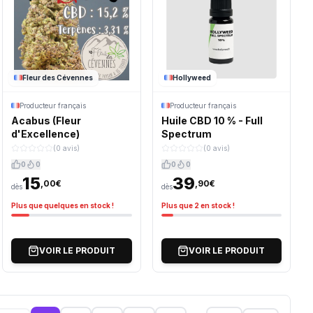
Fleur des Cévennes
Hollyweed
Producteur français
Producteur français
Acabus (Fleur
Huile CBD 10 % - Full
d'Excellence)
Spectrum
(0 avis)
(0 avis)
0
0
0
0
15
39
,00€
,90€
dès
dès
Plus que quelques en stock !
Plus que 2 en stock !
VOIR LE PRODUIT
VOIR LE PRODUIT