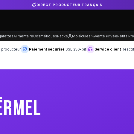
ATUITE SELON PRODUCTEUR
garettes
Alimentaire
Cosmétiques
Packs
Molécules
Vente Privée
Petits Pri
n producteur
Paiement sécurisé
SSL 256-bit
Service client
Reacti
ËRMEL