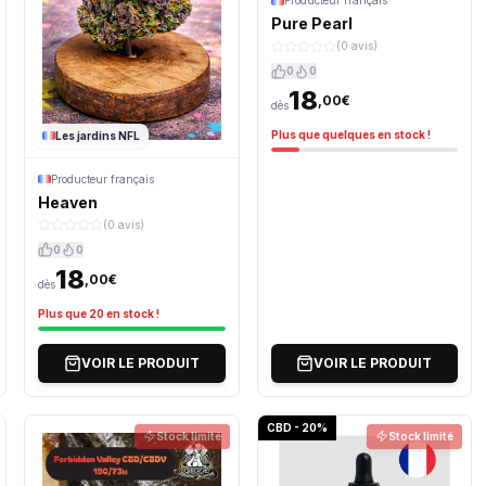
Producteur français
Pure Pearl
(0 avis)
0
0
18
,00€
dès
Plus que quelques en stock !
Les jardins NFL
Producteur français
Heaven
(0 avis)
0
0
18
,00€
dès
Plus que 20 en stock !
VOIR LE PRODUIT
VOIR LE PRODUIT
CBD - 20%
Stock limité
Stock limité