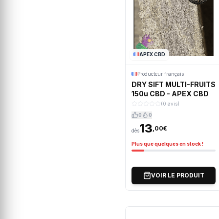
APEX CBD
Producteur français
DRY SIFT MULTI-FRUITS
150u CBD - APEX CBD
(0 avis)
0
0
13
,00€
dès
Plus que quelques en stock !
VOIR LE PRODUIT