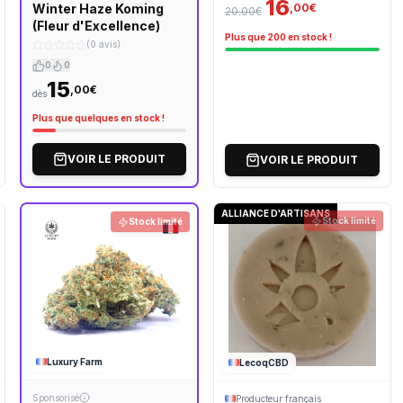
16
,00€
Winter Haze Koming
20.00€
(Fleur d'Excellence)
Plus que 200 en stock !
(0 avis)
0
0
15
,00€
dès
Plus que quelques en stock !
VOIR LE PRODUIT
VOIR LE PRODUIT
ALLIANCE D'ARTISANS
Stock limité
Stock limité
Luxury Farm
LecoqCBD
Sponsorisé
Producteur français