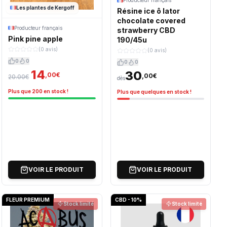
Producteur français
Les plantes de Kergoff
Résine ice ô lator
chocolate covered
Producteur français
strawberry CBD
Pink pine apple
190/45u
(0 avis)
(0 avis)
0
0
0
0
14
30
,00€
,00€
20.00€
dès
Plus que 200 en stock !
Plus que quelques en stock !
VOIR LE PRODUIT
VOIR LE PRODUIT
FLEUR PREMIUM
CBD - 10%
Stock limité
Stock limité