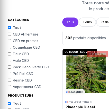
Toute notre sé
le producte
CATÉGORIES
Tous
Fleurs
Résin
Tout
CBD Alimentaire
302
produits disponibles
CBD en promos
Cosmetique CBD
OUTDOOR - SOL VIVANT
Fleur CBD
Stock limité
Huile CBD
Pack Découverte CBD
Pré Roll CBD
Resine CBD
Vaporisateur CBD
LecoqCBD
PRODUCTEURS
Producteur français
Tout
Pineapple Diesel