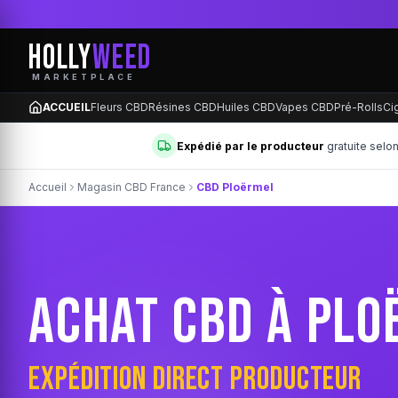
LIVRAISON GR
HOLLY
WEED
MARKETPLACE
ACCUEIL
Fleurs CBD
Résines CBD
Huiles CBD
Vapes CBD
Pré-Rolls
Ci
Expédié par le producteur
gratuite selo
Accueil
Magasin CBD France
CBD Ploërmel
ACHAT CBD À PLO
EXPÉDITION DIRECT PRODUCTEUR