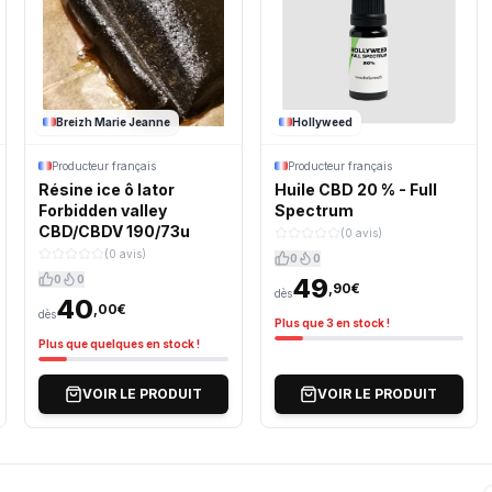
Breizh Marie Jeanne
Hollyweed
Producteur français
Producteur français
Résine ice ô lator
Huile CBD 20 % - Full
Forbidden valley
Spectrum
CBD/CBDV 190/73u
(0 avis)
(0 avis)
0
0
0
0
49
,90€
dès
40
,00€
dès
Plus que 3 en stock !
Plus que quelques en stock !
VOIR LE PRODUIT
VOIR LE PRODUIT