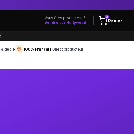
0
Vous êtes producteur ?
Panier
Vendre sur Hollyweed
x
f & dedie
100% Français
Direct producteur