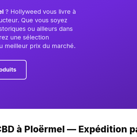
el
? Hollyweed vous livre à
ducteur. Que vous soyez
storiques ou ailleurs dans
ez une sélection
u meilleur prix du marché.
oduits
BD à Ploërmel — Expédition p