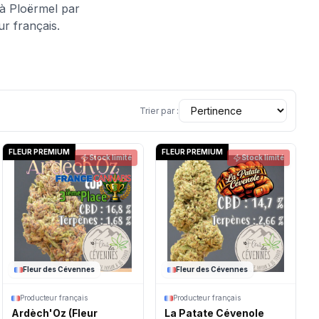
 à Ploërmel par
ur français.
Trier par :
FLEUR PREMIUM
FLEUR PREMIUM
Stock limité
Stock limité
Fleur des Cévennes
Fleur des Cévennes
Producteur français
Producteur français
Ardèch'Oz (Fleur
La Patate Cévenole