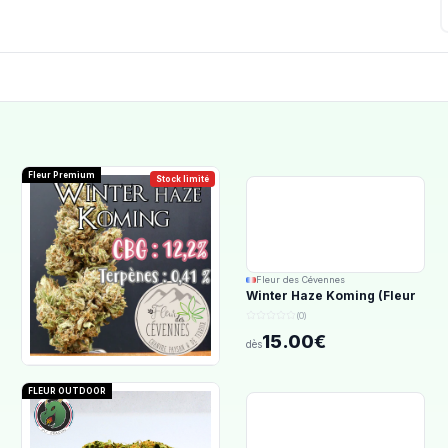
Fleur Premium
Stock limité
Fleur des Cévennes
Winter Haze Koming (Fleur
d'Excellence)
(0)
15.00€
dès
FLEUR OUTDOOR