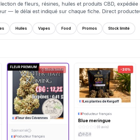
lection de fleurs, résines, huiles et produits CBD, expédiée
ur — le délai est indiqué sur chaque fiche. Direct producte
es
Huiles
Vapes
Food
Promos
Stock limité
FLEUR PREMIUM
-20%
Stock limité
Les plantes de Kergoff
Producteur français
Fleur des Cévennes
Blue meringue
(0 avis)
Sponsorisé
0
0
Producteur français