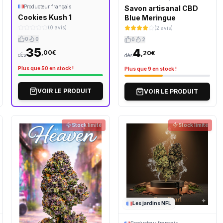
Producteur français
Savon artisanal CBD
Cookies Kush 1
Blue Meringue
(0 avis)
(2 avis)
0
0
0
2
35
4
,00€
,20€
dès
dès
Plus que 50 en stock !
Plus que 9 en stock !
VOIR LE PRODUIT
VOIR LE PRODUIT
Stock limité
Stock limité
Les jardins NFL