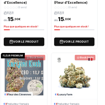
d'Excellence)
(Fleur d'Excellence)
(0 avis)
(0 avis)
0
0
0
0
15
15
,00€
,00€
dès
dès
Plus que quelques en stock !
Plus que quelques en stock !
VOIR LE PRODUIT
VOIR LE PRODUIT
FLEUR PREMIUM
Stock limité
Stock limité
Fleur des Cévennes
Luxury Farm
Producteur français
Producteur français