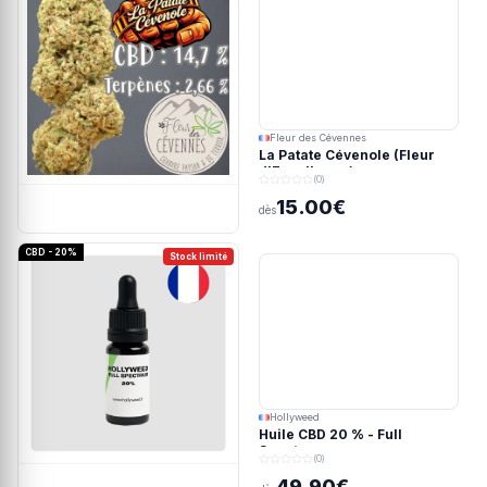
Fleur des Cévennes
La Patate Cévenole (Fleur
d'Excellence)
(0)
15.00€
dès
CBD - 20%
Stock limité
Hollyweed
Huile CBD 20 % - Full
Spectrum
(0)
49.90€