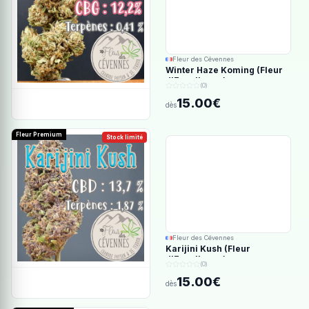
Fleur des Cévennes
Winter Haze Koming (Fleur
d'Excellence)
(0)
15.00€
dès
Fleur Premium
Stock limité
Fleur des Cévennes
Karijini Kush (Fleur
d'Excellence)
(0)
15.00€
dès