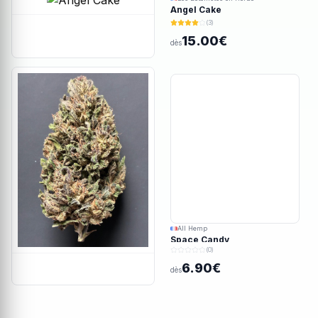
Angel Cake
(3)
15.00€
dès
All Hemp
Space Candy
(0)
6.90€
dès