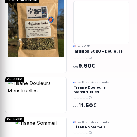
28 % de fleurs de CBD
LecoqCBD
Infusion BOBO - Douleurs
menstruelles - 28g
(0)
9.90€
dès
Certifié BIO
Les Botanistes en Herbe
Tisane Douleurs
Menstruelles
(0)
11.50€
dès
Certifié BIO
Les Botanistes en Herbe
Tisane Sommeil
(0)