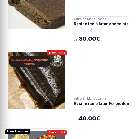
Breizh Marie Jeanne
Résine ice ô lator chocolate
covered strawberry CBD
(0)
190/45u
30.00€
dès
Stock limité
Breizh Marie Jeanne
Résine ice ô lator Forbidden
valley CBD/CBDV 190/73u
(0)
40.00€
dès
Fleur Premium
Stock limité