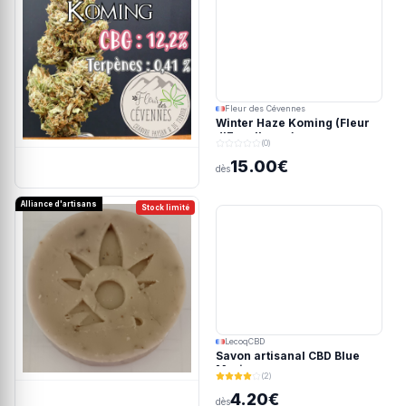
Fleur des Cévennes
Winter Haze Koming (Fleur
d'Excellence)
(0)
15.00€
dès
Alliance d'artisans
Stock limité
LecoqCBD
Savon artisanal CBD Blue
Meringue
(2)
4.20€
dès