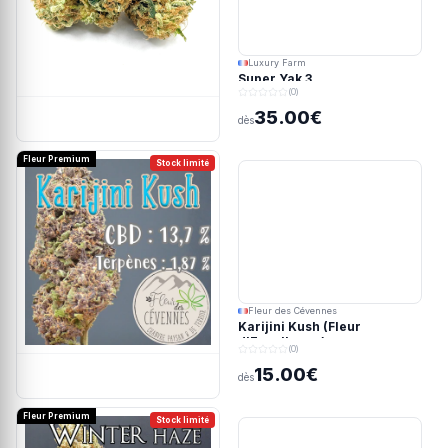
Luxury Farm
Super Yak 3
(0)
35.00€
dès
Fleur Premium
Stock limité
Fleur des Cévennes
Karijini Kush (Fleur
d'Excellence)
(0)
15.00€
dès
Fleur Premium
Stock limité