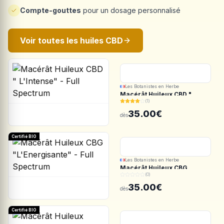
Compte-gouttes
pour un dosage personnalisé
Voir toutes les huiles CBD
Les Botanistes en Herbe
Macérât Huileux CBD "
(1)
L'Intense" - Full Spectrum
35.00€
dès
Certifié BIO
Les Botanistes en Herbe
Macérât Huileux CBG
(0)
"L'Energisante" - Full
Spectrum
35.00€
dès
Certifié BIO