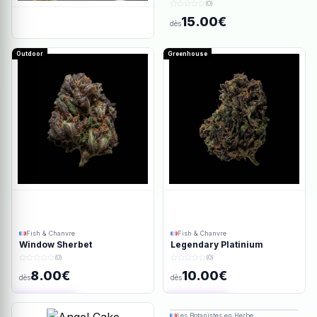
(0)
15.00€
dès
Outdoor
Greenhouse
Fish & Chanvre
Fish & Chanvre
Window Sherbet
Legendary Platinium
(0)
(0)
8.00€
10.00€
dès
dès
Ajout rapide
Ajout rapide
Les Botanistes en Herbe