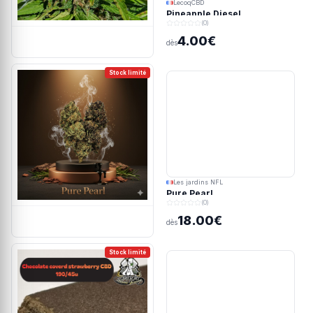
LecoqCBD
Pineapple Diesel
(0)
4.00€
dès
Stock limité
Les jardins NFL
Pure Pearl
(0)
18.00€
dès
Stock limité