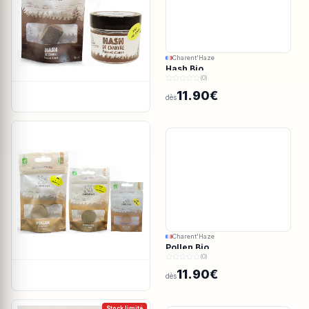
Charent'Haze
Hash Bio
(0)
11.90€
dès
Charent'Haze
Pollen Bio
(0)
11.90€
dès
Stock limité