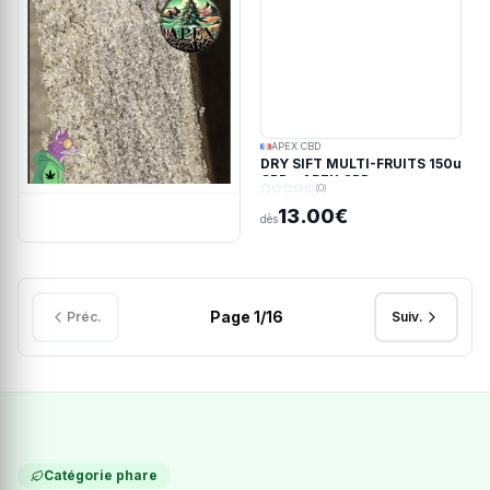
APEX CBD
DRY SIFT MULTI-FRUITS 150u
CBD - APEX CBD
(0)
13.00€
dès
Page
1
/
16
Préc.
Suiv.
Catégorie phare