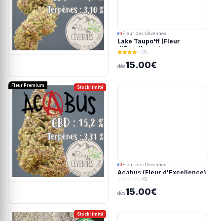
Fleur des Cévennes
Lake Taupo'ff (Fleur
d'Excellence)
(1)
15.00€
dès
Fleur Premium
Stock limité
Fleur des Cévennes
Acabus (Fleur d'Excellence)
(0)
15.00€
dès
Stock limité