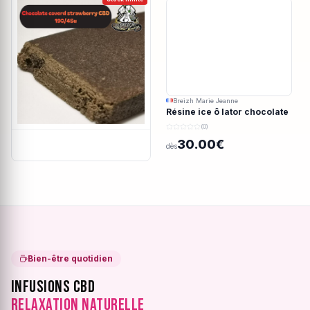
Breizh Marie Jeanne
Résine ice ô lator chocolate
covered strawberry CBD
(0)
190/45u
30.00€
dès
Bien-être quotidien
Infusions CBD
Relaxation Naturelle