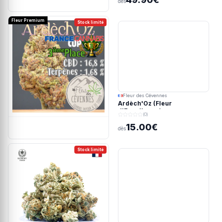
dès
Fleur Premium
Stock limité
Fleur des Cévennes
Ardèch'Oz (Fleur
d'Excellence)
(0)
15.00€
dès
Stock limité