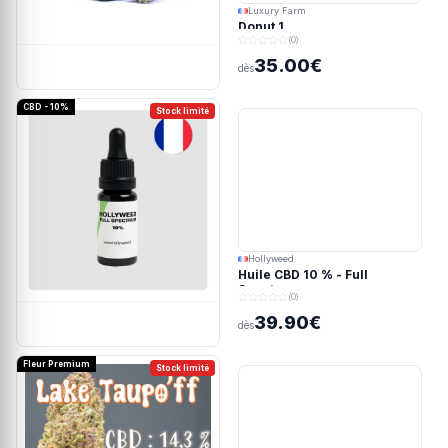
Luxury Farm
Donut 1
(0)
35.00€
dès
CBD - 10%
Stock limité
Hollyweed
Huile CBD 10 % - Full
Spectrum
(0)
39.90€
dès
Fleur Premium
Stock limité