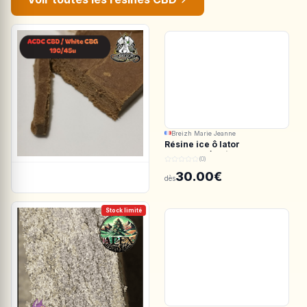
Breizh Marie Jeanne
Résine ice ô lator
ACDC.CBD/White CBG
(0)
190/45u
30.00€
dès
Stock limité