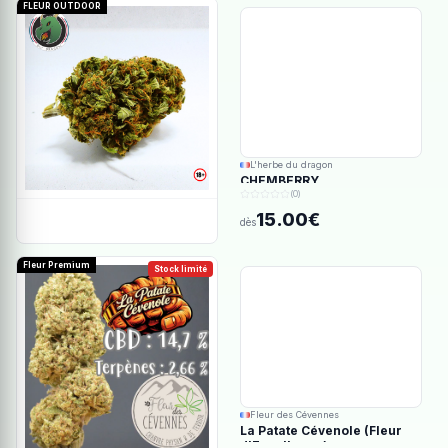
FLEUR OUTDOOR
L'herbe du dragon
CHEMBERRY
(0)
15.00€
dès
Fleur Premium
Stock limité
Fleur des Cévennes
La Patate Cévenole (Fleur
d'Excellence)