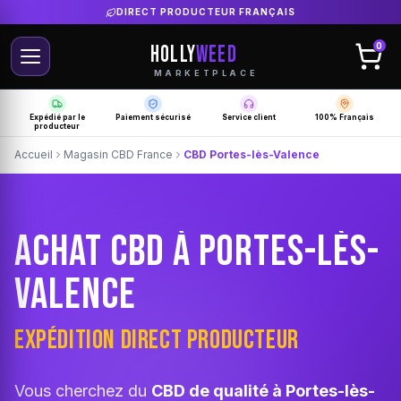
LIVRAISON GRATUITE SELON PRODUCTEUR
HOLLY
WEED
0
MARKETPLACE
Expédié par le
Paiement sécurisé
Service client
100% Français
producteur
Accueil
Magasin CBD France
CBD Portes-lès-Valence
ACHAT CBD À PORTES-LÈS-
VALENCE
EXPÉDITION DIRECT PRODUCTEUR
Vous cherchez du
CBD de qualité à Portes-lès-