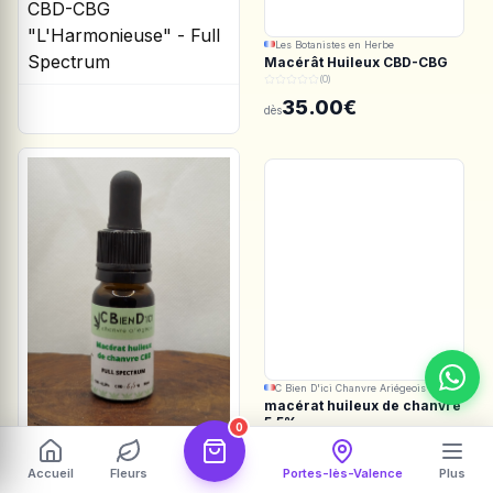
Les Botanistes en Herbe
Macérât Huileux CBD-CBG
"L'Harmonieuse" - Full
(0)
Spectrum
35.00€
dès
C Bien D'ici Chanvre Ariégeois
macérat huileux de chanvre
5.5%
0
(0)
35.00€
dès
Accueil
Fleurs
Portes-lès-Valence
Plus