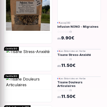
LecoqCBD
Infusion NONO - Migraines
& douleurs - 28g
(0)
9.90€
dès
Certifié BIO
Les Botanistes en Herbe
Tisane Stress-Anxiété
(0)
11.50€
dès
Certifié BIO
Les Botanistes en Herbe
Tisane Douleurs
Articulaires
(0)
11.50€
dès