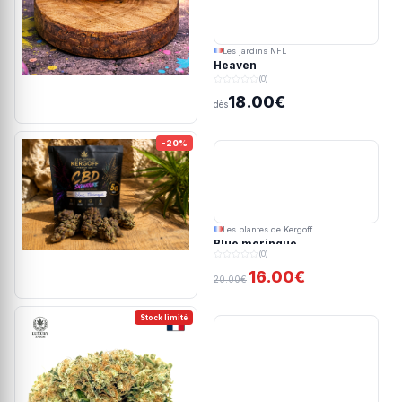
Les jardins NFL
Heaven
(0)
18.00€
dès
-20%
Les plantes de Kergoff
Blue meringue
(0)
16.00€
20.00€
Stock limité