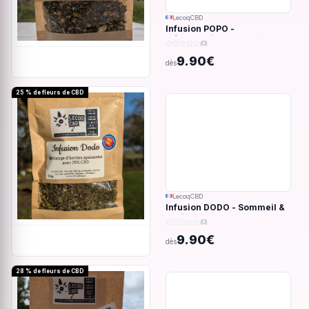
LecoqCBD
Infusion POPO -
Inflammations du système
(0)
digestif - 32g
9.90€
dès
25 % de fleurs de CBD
LecoqCBD
Infusion DODO - Sommeil &
anxiété - 32g
(0)
9.90€
dès
28 % de fleurs de CBD