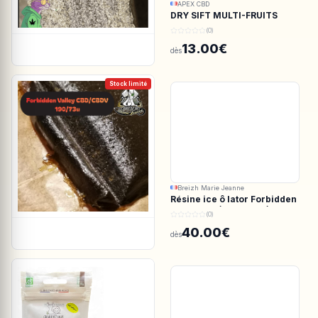
APEX CBD
DRY SIFT MULTI-FRUITS
150u CBD - APEX CBD
(0)
13.00€
dès
Stock limité
Breizh Marie Jeanne
Résine ice ô lator Forbidden
valley CBD/CBDV 190/73u
(0)
40.00€
dès