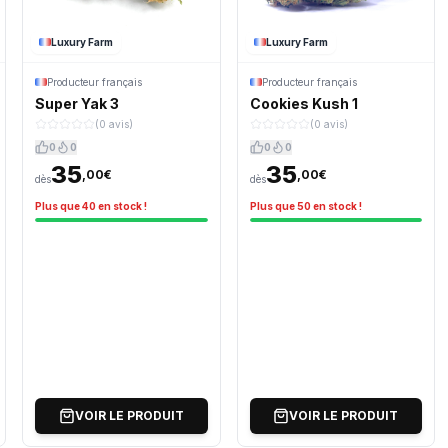
Luxury Farm
Luxury Farm
Producteur français
Producteur français
Super Yak 3
Cookies Kush 1
(0 avis)
(0 avis)
0
0
0
0
35
35
,00€
,00€
dès
dès
Plus que 40 en stock !
Plus que 50 en stock !
VOIR LE PRODUIT
VOIR LE PRODUIT