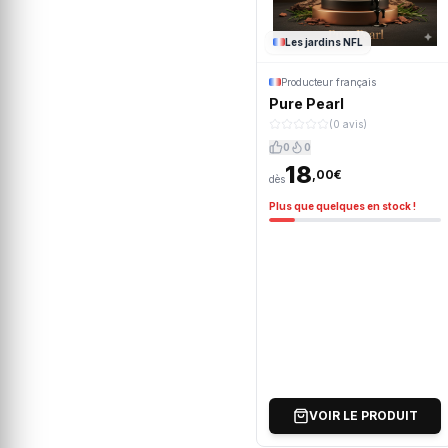
Les jardins NFL
Producteur français
Pure Pearl
(0 avis)
0
0
18
,00€
dès
Plus que quelques en stock !
VOIR LE PRODUIT