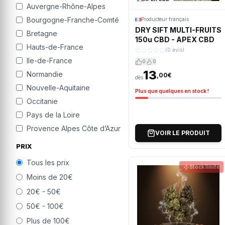
Auvergne-Rhône-Alpes
Bourgogne-Franche-Comté
Producteur français
DRY SIFT MULTI-FRUITS
Bretagne
150u CBD - APEX CBD
Hauts-de-France
(0 avis)
Ile-de-France
0
0
13
Normandie
,00€
dès
Nouvelle-Aquitaine
Plus que quelques en stock !
Occitanie
Pays de la Loire
Provence Alpes Côte d’Azur
VOIR LE PRODUIT
PRIX
Tous les prix
Stock limité
Moins de 20€
20€ - 50€
50€ - 100€
Plus de 100€