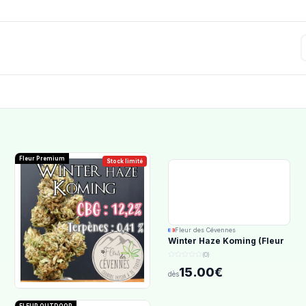
Fleur Premium
Stock limité
Fleur des Cévennes
Winter Haze Koming (Fleur
d'Excellence)
(0)
15.00€
dès
FLEUR OUTDOOR