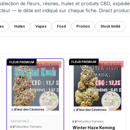
sélection de fleurs, résines, huiles et produits CBD, expédi
teur — le délai est indiqué sur chaque fiche. Direct produc
es
Huiles
Vapes
Food
Promos
Stock limité
FLEUR PREMIUM
FLEUR PREMIUM
Stock limité
Stock limité
Fleur des Cévennes
Fleur des Cévennes
Sponsorisé
Producteur français
Producteur français
Winter Haze Koming