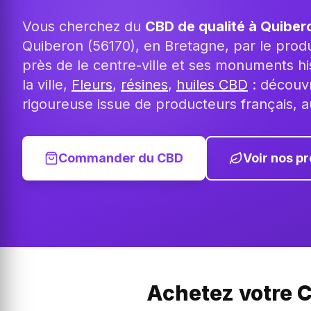
Vous cherchez du
CBD de qualité à Quiber
Quiberon (56170), en Bretagne, par le pro
près de le centre-ville et ses monuments hi
la ville,
Fleurs
,
résines
,
huiles CBD
: découvr
rigoureuse issue de producteurs français, a
Commander du CBD
Voir nos pr
Achetez votre C