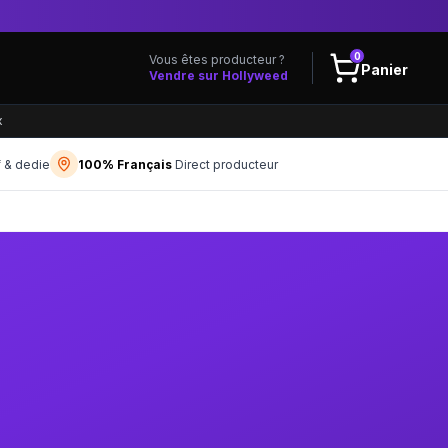
0
Vous êtes producteur ?
Panier
Vendre sur Hollyweed
x
f & dedie
100% Français
Direct producteur