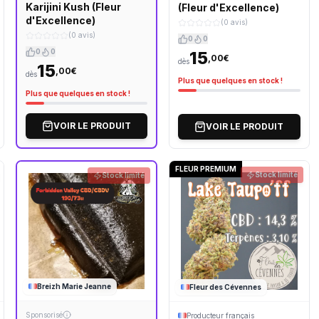
Karijini Kush (Fleur
(Fleur d'Excellence)
d'Excellence)
(0 avis)
(0 avis)
0
0
0
0
15
,00€
dès
15
,00€
dès
Plus que quelques en stock !
Plus que quelques en stock !
VOIR LE PRODUIT
VOIR LE PRODUIT
FLEUR PREMIUM
Stock limité
Stock limité
Breizh Marie Jeanne
Fleur des Cévennes
Sponsorisé
Producteur français