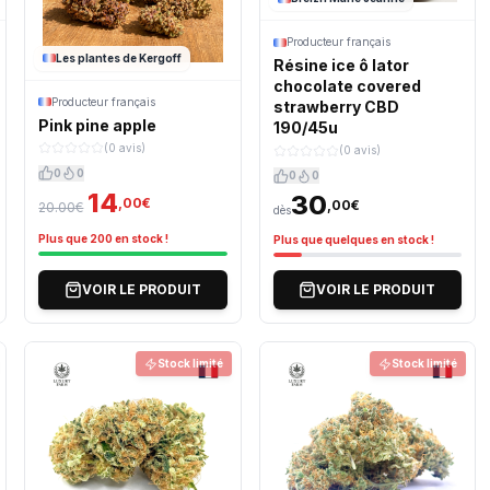
Producteur français
Les plantes de Kergoff
Résine ice ô lator
chocolate covered
Producteur français
strawberry CBD
Pink pine apple
190/45u
(0 avis)
(0 avis)
0
0
0
0
14
30
,00€
,00€
20.00€
dès
Plus que 200 en stock !
Plus que quelques en stock !
VOIR LE PRODUIT
VOIR LE PRODUIT
Stock limité
Stock limité