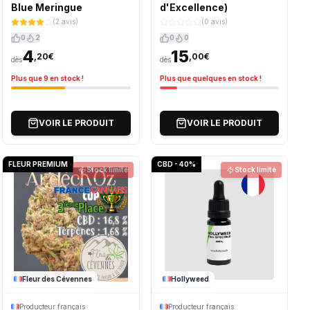
Blue Meringue
d'Excellence)
(2 avis)
(0 avis)
0
2
0
0
4
15
,20€
,00€
dès
dès
Plus que 9 en stock !
Plus que quelques en stock !
VOIR LE PRODUIT
VOIR LE PRODUIT
FLEUR PREMIUM
CBD - 40%
Stock limité
Stock limité
Fleur des Cévennes
Hollyweed
Producteur français
Producteur français