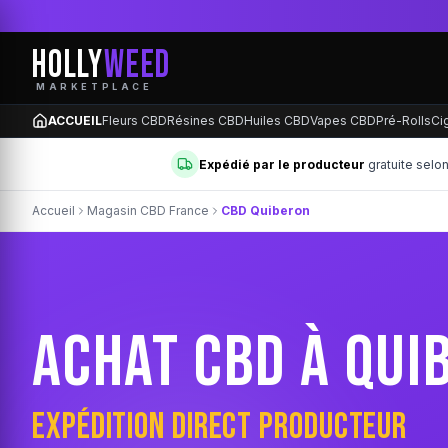
ON GRATUITE SELON PRODUCTEUR
HOLLY
WEED
MARKETPLACE
ACCUEIL
Fleurs CBD
Résines CBD
Huiles CBD
Vapes CBD
Pré-Rolls
Ci
Expédié par le producteur
gratuite selo
Accueil
Magasin CBD France
CBD Quiberon
ACHAT CBD À QUI
EXPÉDITION DIRECT PRODUCTEUR