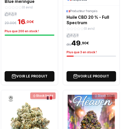
Blue meringue
(0 avis)
Producteur français
0
0
Huile CBD 20 % - Full
16
,00€
Spectrum
20.00€
(0 avis)
Plus que 200 en stock !
0
0
49
,90€
dès
Plus que 3 en stock !
VOIR LE PRODUIT
VOIR LE PRODUIT
Stock limité
Stock limité