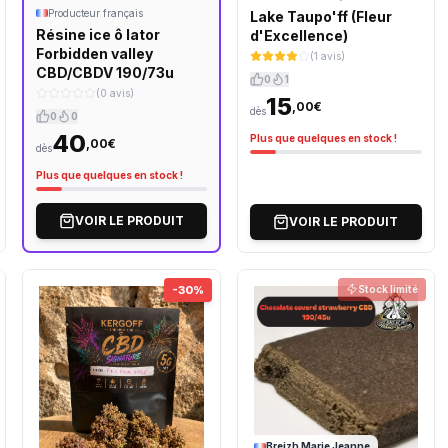
Producteur français
Lake Taupo'ff (Fleur
Résine ice ô lator
d'Excellence)
Forbidden valley
(1 avis)
CBD/CBDV 190/73u
0
1
(0 avis)
15
,00€
dès
0
0
40
Plus que quelques en stock !
,00€
dès
Plus que quelques en stock !
VOIR LE PRODUIT
VOIR LE PRODUIT
-30%
Stock limité
Breizh Marie Jeanne