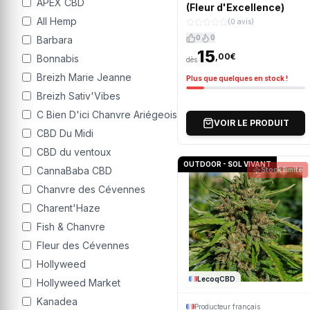
APEX CBD
(Fleur d'Excellence)
All Hemp
(0 avis)
0
0
Barbara
15
,00€
Bonnabis
dès
Breizh Marie Jeanne
Plus que quelques en stock !
Breizh Sativ'Vibes
C Bien D'ici Chanvre Ariégeois
VOIR LE PRODUIT
CBD Du Midi
CBD du ventoux
OUTDOOR - SOL VIVANT
CannaBaba CBD
Stock limité
Chanvre des Cévennes
Charent'Haze
Fish & Chanvre
Fleur des Cévennes
Hollyweed
LecoqCBD
Hollyweed Market
Kanadea
Producteur français