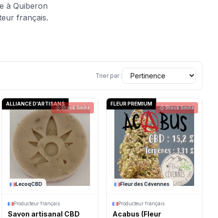
ée à Quiberon
teur français.
Trier par :
ALLIANCE D'ARTISANS
FLEUR PREMIUM
Stock limité
Stock limité
LecoqCBD
Fleur des Cévennes
Producteur français
Producteur français
Savon artisanal CBD
Acabus (Fleur