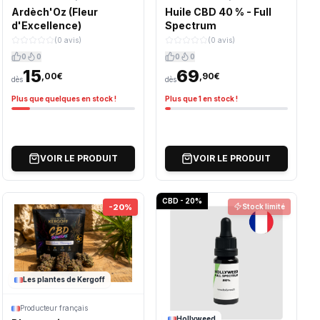
Ardèch'Oz (Fleur
Huile CBD 40 % - Full
d'Excellence)
Spectrum
(0 avis)
(0 avis)
0
0
0
0
15
69
,00€
,90€
dès
dès
Plus que quelques en stock !
Plus que 1 en stock !
VOIR LE PRODUIT
VOIR LE PRODUIT
CBD - 20%
-20%
Stock limité
Les plantes de Kergoff
Producteur français
Hollyweed