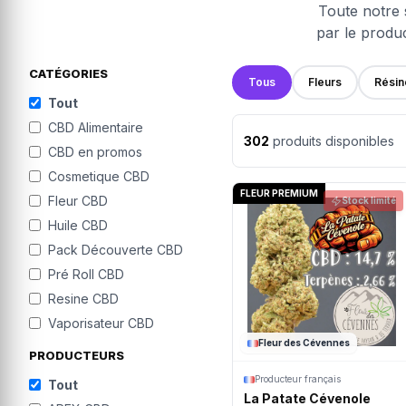
Toute notre 
par le produc
CATÉGORIES
Tous
Fleurs
Résin
Tout
CBD Alimentaire
302
produits disponibles
CBD en promos
Cosmetique CBD
FLEUR PREMIUM
Fleur CBD
Stock limité
Huile CBD
Pack Découverte CBD
Pré Roll CBD
Resine CBD
Vaporisateur CBD
Fleur des Cévennes
PRODUCTEURS
Producteur français
Tout
La Patate Cévenole