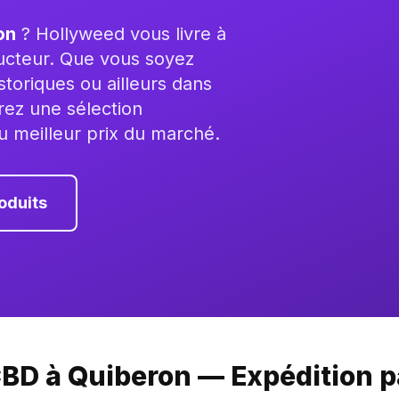
on
? Hollyweed vous livre à
ducteur. Que vous soyez
storiques ou ailleurs dans
ez une sélection
u meilleur prix du marché.
oduits
BD à Quiberon — Expédition p