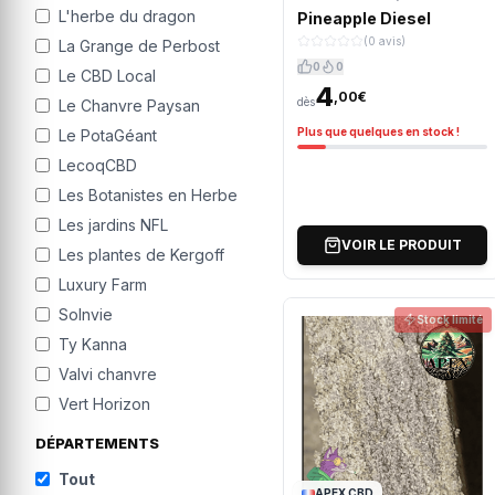
L'herbe du dragon
Pineapple Diesel
(0 avis)
La Grange de Perbost
0
0
Le CBD Local
4
,00€
dès
Le Chanvre Paysan
Plus que quelques en stock !
Le PotaGéant
LecoqCBD
Les Botanistes en Herbe
Les jardins NFL
VOIR LE PRODUIT
Les plantes de Kergoff
Luxury Farm
Solnvie
Stock limité
Ty Kanna
Valvi chanvre
Vert Horizon
DÉPARTEMENTS
Tout
APEX CBD