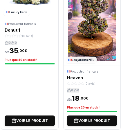
Luxury Farm
Producteur français
Donut 1
(0 avis)
0
0
35
,00€
dès
Plus que 40 en stock !
Les jardins NFL
Producteur français
Heaven
(0 avis)
0
0
18
,00€
dès
Plus que 20 en stock !
VOIR LE PRODUIT
VOIR LE PRODUIT