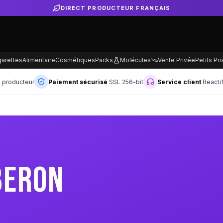
garettes
Alimentaire
Cosmétiques
Packs
Molécules
Vente Privée
Petits Pri
n producteur
Paiement sécurisé
SSL 256-bit
Service client
Reacti
BERON