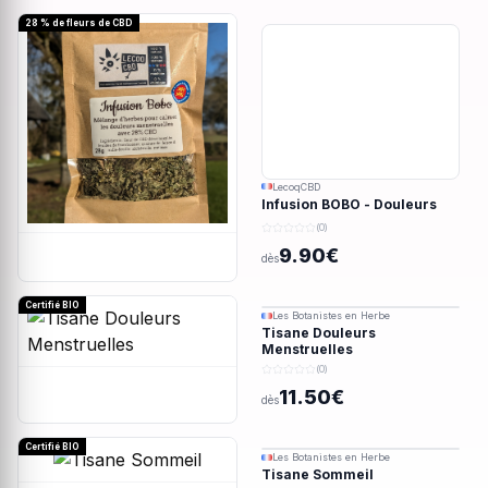
28 % de fleurs de CBD
LecoqCBD
Infusion BOBO - Douleurs
menstruelles - 28g
(0)
9.90€
dès
Certifié BIO
Les Botanistes en Herbe
Tisane Douleurs
Menstruelles
(0)
11.50€
dès
Certifié BIO
Les Botanistes en Herbe
Tisane Sommeil