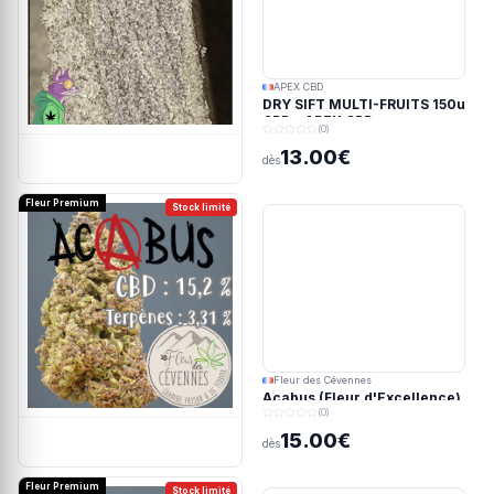
APEX CBD
DRY SIFT MULTI-FRUITS 150u
CBD - APEX CBD
(0)
13.00€
dès
Fleur Premium
Stock limité
Fleur des Cévennes
Acabus (Fleur d'Excellence)
(0)
15.00€
dès
Fleur Premium
Stock limité