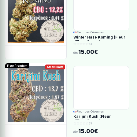
Fleur des Cévennes
Winter Haze Koming (Fleur
d'Excellence)
(0)
15.00€
dès
Fleur Premium
Stock limité
Fleur des Cévennes
Karijini Kush (Fleur
d'Excellence)
(0)
15.00€
dès