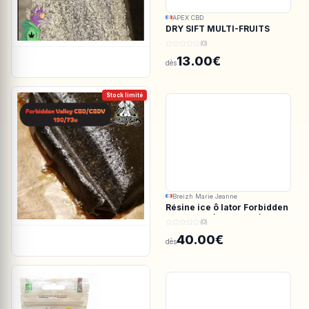
APEX CBD
DRY SIFT MULTI-FRUITS
150u CBD - APEX CBD
(0)
13.00€
dès
Stock limité
Breizh Marie Jeanne
Résine ice ô lator Forbidden
valley CBD/CBDV 190/73u
(0)
40.00€
dès