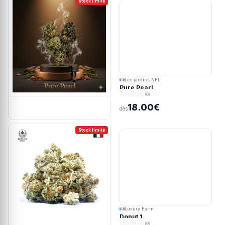
Stock limité
Les jardins NFL
Pure Pearl
(0)
18.00€
dès
Stock limité
Luxury Farm
Donut 1
(0)