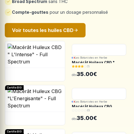
Broad Spectrum
sans THC
Compte-gouttes
pour un dosage personnalisé
Voir toutes les huiles CBD
Les Botanistes en Herbe
Macérât Huileux CBD "
(1)
L'Intense" - Full Spectrum
35.00€
dès
Certifié BIO
Les Botanistes en Herbe
Macérât Huileux CBG
(0)
"L'Energisante" - Full
Spectrum
35.00€
dès
Certifié BIO