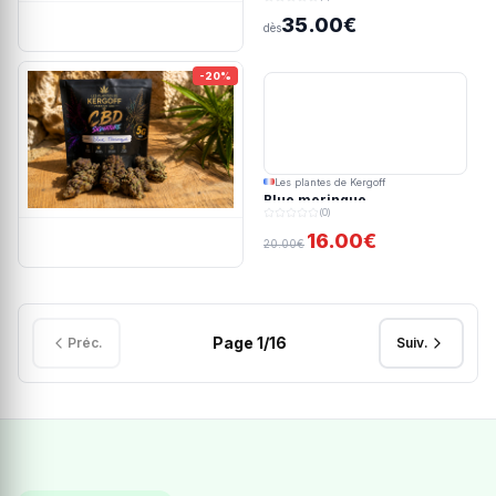
35.00€
dès
-20%
Les plantes de Kergoff
Blue meringue
(0)
16.00€
20.00€
Page
1
/
16
Préc.
Suiv.