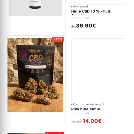
Hollyweed
Huile CBD 10 % - Full
Spectrum
(0)
39.90€
dès
-30%
Les plantes de Kergoff
Pink pine apple
(0)
14.00€
20.00€