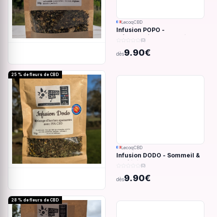
LecoqCBD
Infusion POPO -
Inflammations du système
(0)
digestif - 32g
9.90€
dès
25 % de fleurs de CBD
LecoqCBD
Infusion DODO - Sommeil &
anxiété - 32g
(0)
9.90€
dès
28 % de fleurs de CBD