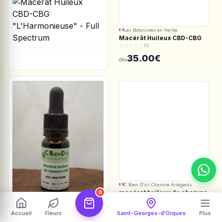
Les Botanistes en Herbe
Macérât Huileux CBD-CBG
"L'Harmonieuse" - Full
(0)
Spectrum
35.00€
dès
C Bien D'ici Chanvre Ariégeois
macérat huileux de chanvre
0
5.5%
(0)
Accueil
Fleurs
Saint-Georges-d'Orques
Plus
35.00€
dès