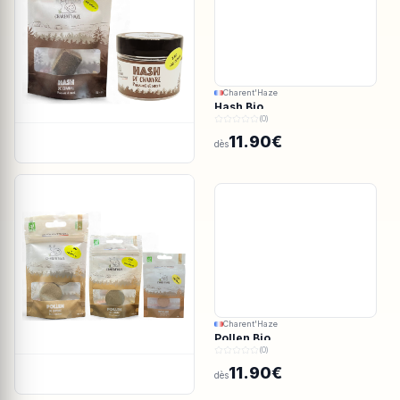
Charent'Haze
Hash Bio
(0)
11.90€
dès
Charent'Haze
Pollen Bio
(0)
11.90€
dès