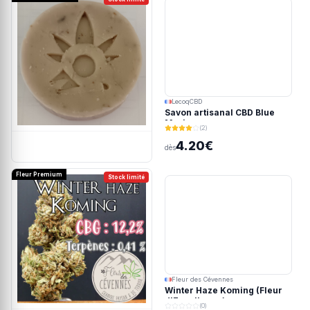
LecoqCBD
Savon artisanal CBD Blue
Meringue
(2)
4.20€
dès
Fleur Premium
Stock limité
Fleur des Cévennes
Winter Haze Koming (Fleur
d'Excellence)
(0)