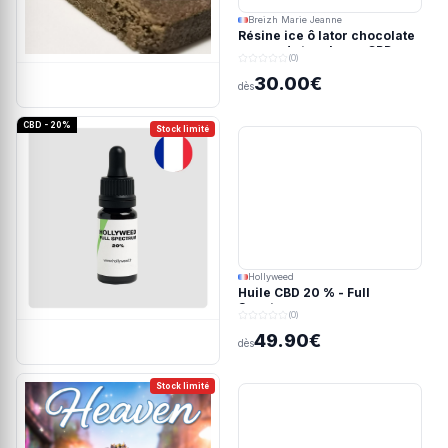
Breizh Marie Jeanne
Résine ice ô lator chocolate
covered strawberry CBD
(0)
190/45u
30.00€
dès
CBD - 20%
Stock limité
Hollyweed
Huile CBD 20 % - Full
Spectrum
(0)
49.90€
dès
Stock limité