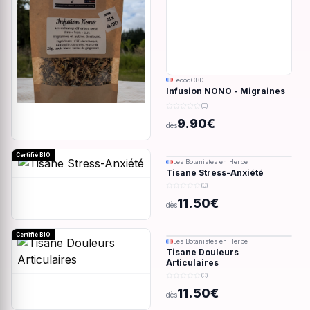
LecoqCBD
Infusion NONO - Migraines
& douleurs - 28g
(0)
9.90€
dès
Certifié BIO
Les Botanistes en Herbe
Tisane Stress-Anxiété
(0)
11.50€
dès
Certifié BIO
Les Botanistes en Herbe
Tisane Douleurs
Articulaires
(0)
11.50€
dès