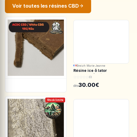
Voir toutes les résines CBD
Breizh Marie Jeanne
Résine ice ô lator
ACDC.CBD/White CBG
(0)
190/45u
30.00€
dès
Stock limité