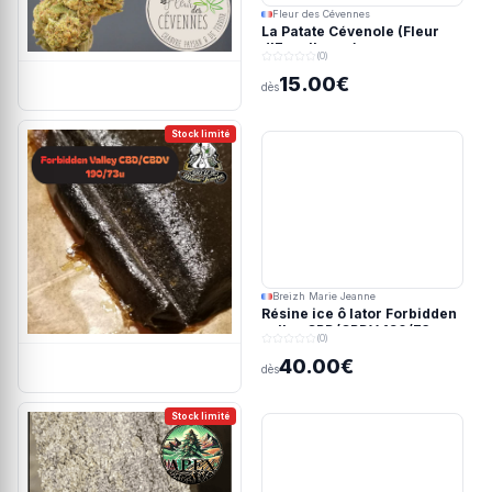
Fleur des Cévennes
La Patate Cévenole (Fleur
d'Excellence)
(0)
15.00€
dès
Stock limité
Breizh Marie Jeanne
Résine ice ô lator Forbidden
valley CBD/CBDV 190/73u
(0)
40.00€
dès
Stock limité