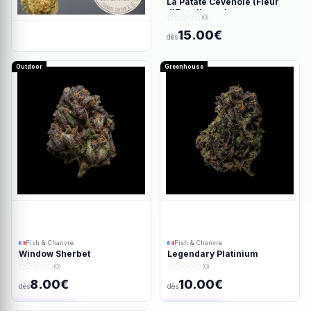
La Patate Cévenole (Fleur
d'Excellence)
(0)
15.00€
dès
Outdoor
Greenhouse
Fish & Chanvre
Fish & Chanvre
Window Sherbet
Legendary Platinium
(0)
(0)
8.00€
10.00€
dès
dès