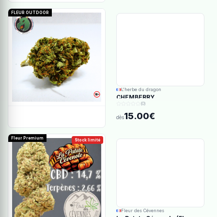
FLEUR OUTDOOR
L'herbe du dragon
CHEMBERRY
(0)
15.00€
dès
Fleur Premium
Stock limité
Fleur des Cévennes