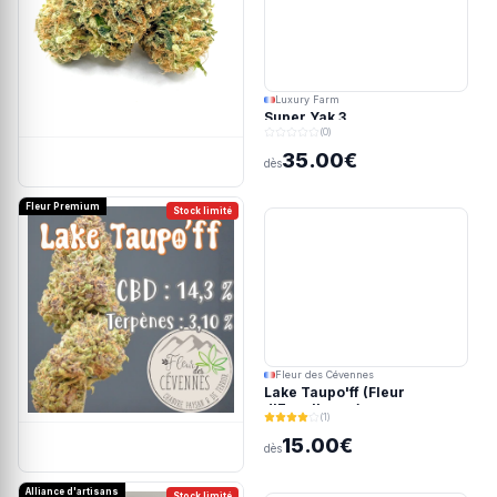
Luxury Farm
Super Yak 3
(0)
35.00€
dès
Fleur Premium
Stock limité
Fleur des Cévennes
Lake Taupo'ff (Fleur
d'Excellence)
(1)
15.00€
dès
Alliance d'artisans
Stock limité