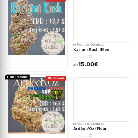
Fleur des Cévennes
Karijini Kush (Fleur
d'Excellence)
(0)
15.00€
dès
Fleur Premium
Stock limité
Fleur des Cévennes
Ardèch'Oz (Fleur
d'Excellence)
(0)