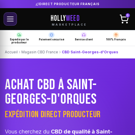
LIVRAISON GRATUITE SELON PRODUCTEUR
HOLLY
WEED
0
MARKETPLACE
Expédié par le
Paiement sécurisé
Service client
100% Français
producteur
Accueil
Magasin CBD France
CBD Saint-Georges-d'Orques
ACHAT CBD À SAINT-
GEORGES-D'ORQUES
EXPÉDITION DIRECT PRODUCTEUR
Vous cherchez du
CBD de qualité à Saint-