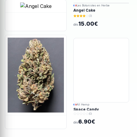
Ajout rapide
Ajout rapide
Les Botanistes en Herbe
Angel Cake
(3)
15.00€
dès
All Hemp
Space Candy
(0)
6.90€
dès