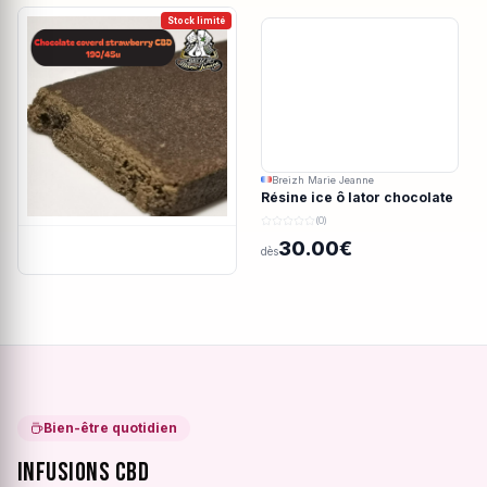
Stock limité
Breizh Marie Jeanne
Résine ice ô lator chocolate
covered strawberry CBD
(0)
190/45u
30.00€
dès
Bien-être quotidien
Infusions CBD