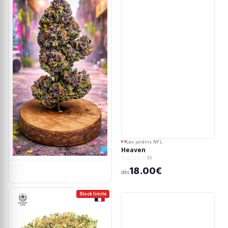
Les jardins NFL
Heaven
(0)
18.00€
dès
Stock limité