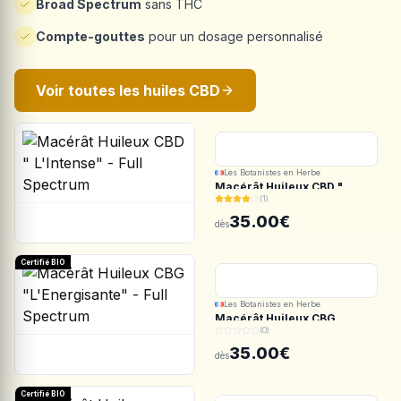
Broad Spectrum
sans THC
Compte-gouttes
pour un dosage personnalisé
Voir toutes les huiles CBD
Les Botanistes en Herbe
Macérât Huileux CBD "
(1)
L'Intense" - Full Spectrum
35.00€
dès
Certifié BIO
Les Botanistes en Herbe
Macérât Huileux CBG
(0)
"L'Energisante" - Full
Spectrum
35.00€
dès
Certifié BIO