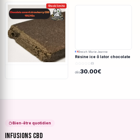
Stock limité
Breizh Marie Jeanne
Résine ice ô lator chocolate
covered strawberry CBD
(0)
190/45u
30.00€
dès
Bien-être quotidien
Infusions CBD