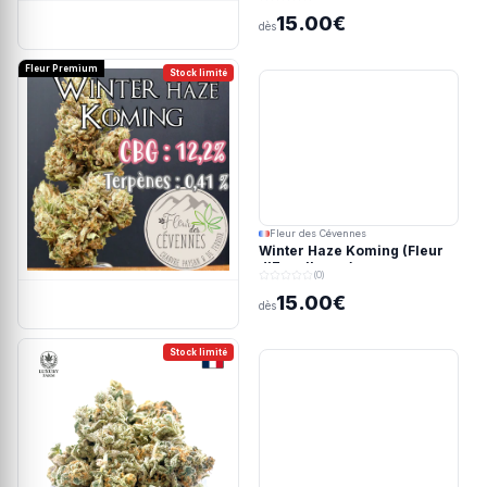
15.00€
dès
Fleur Premium
Stock limité
Fleur des Cévennes
Winter Haze Koming (Fleur
d'Excellence)
(0)
15.00€
dès
Stock limité