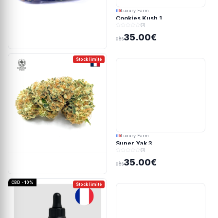
Luxury Farm
Cookies Kush 1
(0)
35.00€
dès
Stock limité
Luxury Farm
Super Yak 3
(0)
35.00€
dès
CBD - 10%
Stock limité