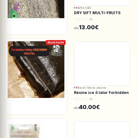
APEX CBD
DRY SIFT MULTI-FRUITS
150u CBD - APEX CBD
(0)
13.00€
dès
Stock limité
Breizh Marie Jeanne
Résine ice ô lator Forbidden
valley CBD/CBDV 190/73u
(0)
40.00€
dès