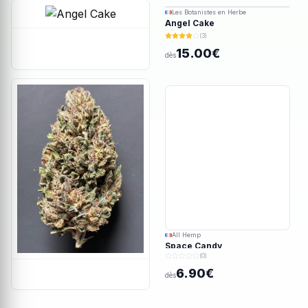
Ajout rapide
Ajout rapide
Les Botanistes en Herbe
Angel Cake
(3)
15.00€
dès
All Hemp
Space Candy
(0)
6.90€
dès