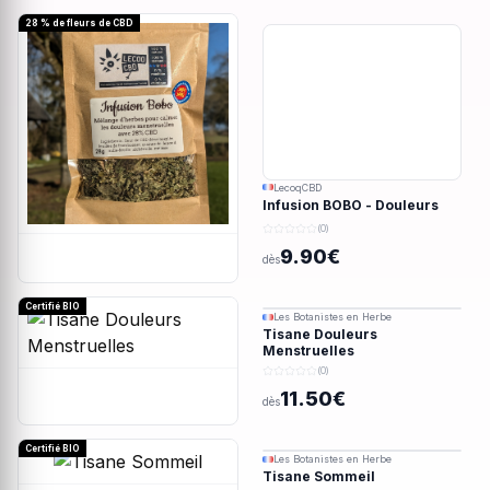
28 % de fleurs de CBD
LecoqCBD
Infusion BOBO - Douleurs
menstruelles - 28g
(0)
9.90€
dès
Certifié BIO
Les Botanistes en Herbe
Tisane Douleurs
Menstruelles
(0)
11.50€
dès
Certifié BIO
Les Botanistes en Herbe
Tisane Sommeil