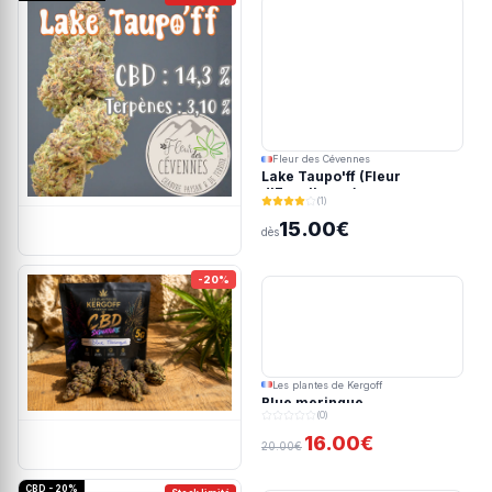
Fleur des Cévennes
Lake Taupo'ff (Fleur
d'Excellence)
(1)
15.00€
dès
-20%
Les plantes de Kergoff
Blue meringue
(0)
16.00€
20.00€
CBD - 20%