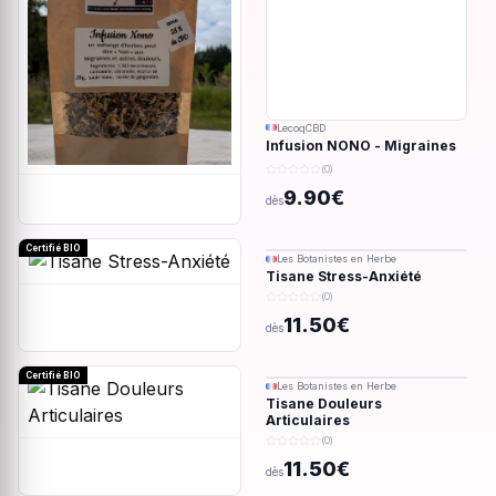
LecoqCBD
Infusion NONO - Migraines
& douleurs - 28g
(0)
9.90€
dès
Certifié BIO
Les Botanistes en Herbe
Tisane Stress-Anxiété
(0)
11.50€
dès
Certifié BIO
Les Botanistes en Herbe
Tisane Douleurs
Articulaires
(0)
11.50€
dès