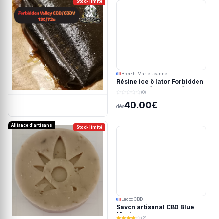
Stock limité
Breizh Marie Jeanne
Résine ice ô lator Forbidden
valley CBD/CBDV 190/73u
(0)
40.00€
dès
Alliance d'artisans
Stock limité
LecoqCBD
Savon artisanal CBD Blue
Meringue
(2)