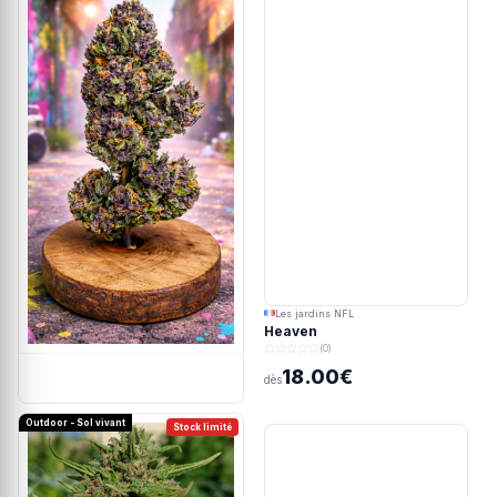
Les jardins NFL
Heaven
(0)
18.00€
dès
Outdoor - Sol vivant
Stock limité