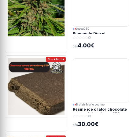
LecoqCBD
Pineapple Diesel
(0)
4.00€
dès
Stock limité
Breizh Marie Jeanne
Résine ice ô lator chocolate
covered strawberry CBD
(0)
190/45u
30.00€
dès