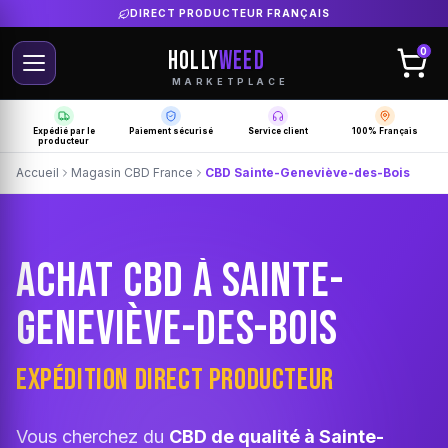
LIVRAISON GRATUITE SELON PRODUCTEUR
HOLLY
WEED
0
MARKETPLACE
Expédié par le
Paiement sécurisé
Service client
100% Français
producteur
Accueil
Magasin CBD France
CBD Sainte-Geneviève-des-Bois
ACHAT CBD À SAINTE-
GENEVIÈVE-DES-BOIS
EXPÉDITION DIRECT PRODUCTEUR
Vous cherchez du
CBD de qualité à Sainte-