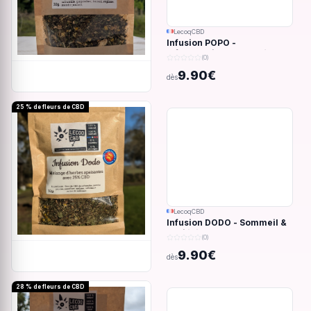
LecoqCBD
Infusion POPO -
Inflammations du système
(0)
digestif - 32g
9.90€
dès
25 % de fleurs de CBD
LecoqCBD
Infusion DODO - Sommeil &
anxiété - 32g
(0)
9.90€
dès
28 % de fleurs de CBD