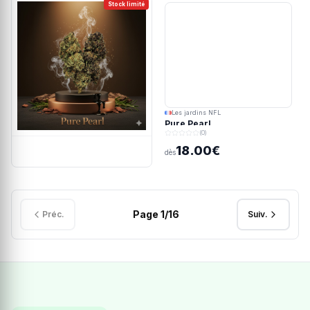
Stock limité
Les jardins NFL
Pure Pearl
(0)
18.00€
dès
Page
1
/
16
Préc.
Suiv.