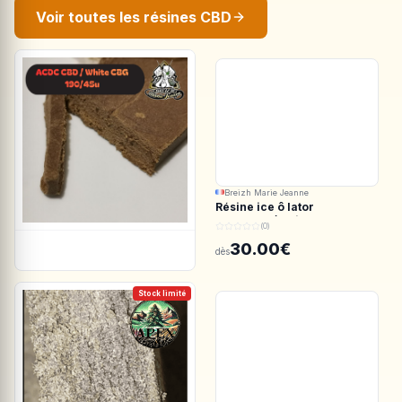
Voir toutes les résines CBD
Breizh Marie Jeanne
Résine ice ô lator
ACDC.CBD/White CBG
(0)
190/45u
30.00€
dès
Stock limité