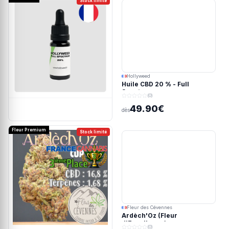
Stock limité
Hollyweed
Huile CBD 20 % - Full
Spectrum
(0)
49.90€
dès
Fleur Premium
Stock limité
Fleur des Cévennes
Ardèch'Oz (Fleur
d'Excellence)
(0)