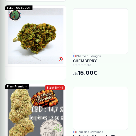
FLEUR OUTDOOR
L'herbe du dragon
CHEMBERRY
(0)
15.00€
dès
Fleur Premium
Stock limité
Fleur des Cévennes