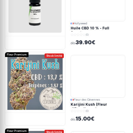
Hollyweed
Huile CBD 10 % - Full
Spectrum
(0)
39.90€
dès
Fleur Premium
Stock limité
Fleur des Cévennes
Karijini Kush (Fleur
d'Excellence)
(0)
15.00€
dès
Fleur Premium
Stock limité