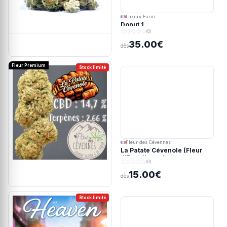
Luxury Farm
Donut 1
(0)
35.00€
dès
Fleur Premium
Stock limité
Fleur des Cévennes
La Patate Cévenole (Fleur
d'Excellence)
(0)
15.00€
dès
Stock limité