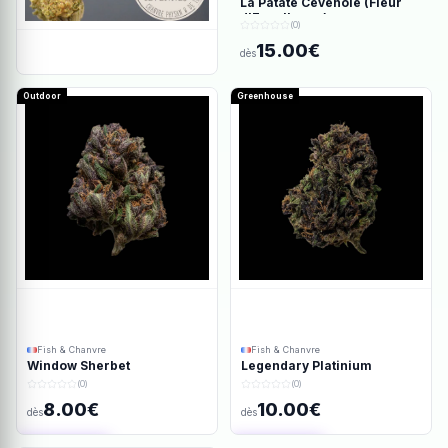
La Patate Cévenole (Fleur
d'Excellence)
(0)
15.00€
dès
Outdoor
Greenhouse
Fish & Chanvre
Fish & Chanvre
Window Sherbet
Legendary Platinium
(0)
(0)
8.00€
10.00€
dès
dès