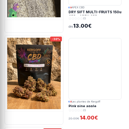
APEX CBD
DRY SIFT MULTI-FRUITS 150u
CBD - APEX CBD
(0)
13.00€
dès
-30%
Les plantes de Kergoff
Pink pine apple
(0)
14.00€
20.00€