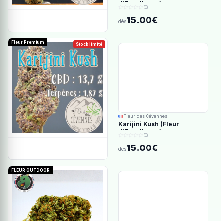
d'Excellence)
(0)
15.00€
dès
Fleur Premium
Stock limité
Fleur des Cévennes
Karijini Kush (Fleur
d'Excellence)
(0)
15.00€
dès
FLEUR OUTDOOR