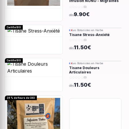
Infusion NONO - Migraines
& douleurs - 28g
(0)
9.90€
dès
Certifié BIO
Les Botanistes en Herbe
Tisane Stress-Anxiété
(0)
11.50€
dès
Certifié BIO
Les Botanistes en Herbe
Tisane Douleurs
Articulaires
(0)
11.50€
dès
28 % de fleurs de CBD