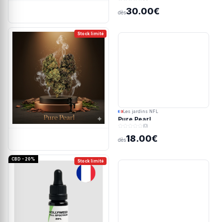
190/45u
30.00€
dès
Stock limité
Les jardins NFL
Pure Pearl
(0)
18.00€
dès
CBD - 20%
Stock limité