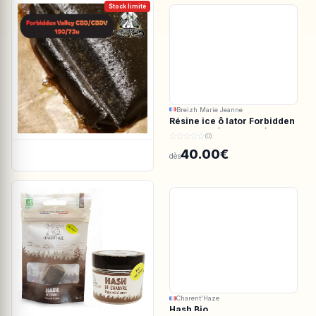
Stock limité
Breizh Marie Jeanne
Résine ice ô lator Forbidden
valley CBD/CBDV 190/73u
(0)
40.00€
dès
Charent'Haze
Hash Bio