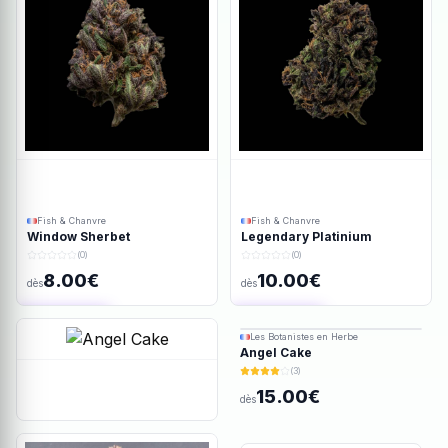
Fish & Chanvre
Fish & Chanvre
Window Sherbet
Legendary Platinium
(0)
(0)
8.00€
10.00€
dès
dès
Ajout rapide
Ajout rapide
Les Botanistes en Herbe
Angel Cake
(3)
15.00€
dès