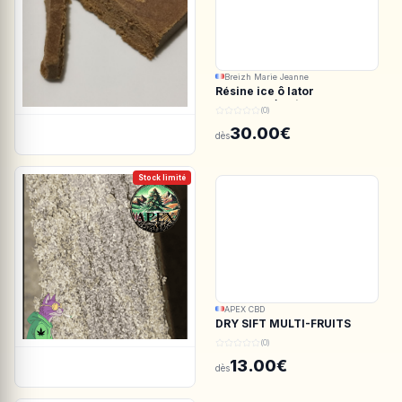
Breizh Marie Jeanne
Résine ice ô lator
ACDC.CBD/White CBG
(0)
190/45u
30.00€
dès
Stock limité
APEX CBD
DRY SIFT MULTI-FRUITS
150u CBD - APEX CBD
(0)
13.00€
dès