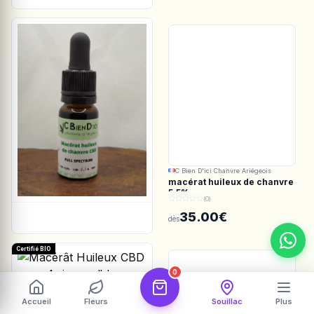
C Bien D'ici Chanvre Ariégeois
macérat huileux de chanvre
5.5%
(0)
35.00€
dès
Certifié BIO
0
Les Botanistes en Herbe
Accueil
Fleurs
Souillac
Plus
Macérât Huileux CBD pour