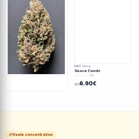
All Hemp
Space Candy
(0)
6.90€
dès
Haute concentration