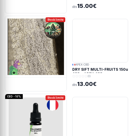
15.00€
dès
Stock limité
APEX CBD
DRY SIFT MULTI-FRUITS 150u
CBD - APEX CBD
(0)
13.00€
dès
CBD - 10%
Stock limité