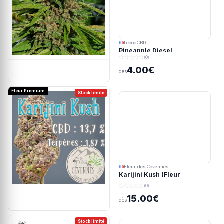
LecoqCBD
Pineapple Diesel
(0)
4.00€
dès
Fleur Premium
Stock limité
Fleur des Cévennes
Karijini Kush (Fleur
d'Excellence)
(0)
15.00€
dès
Stock limité