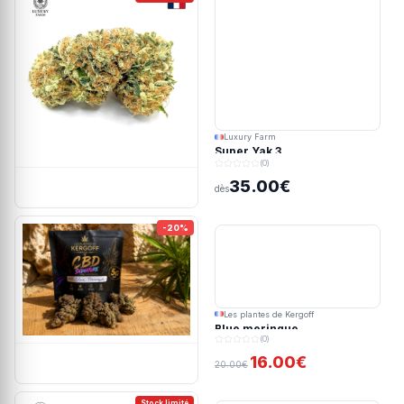
Luxury Farm
Super Yak 3
(0)
35.00€
dès
-20%
Les plantes de Kergoff
Blue meringue
(0)
16.00€
20.00€
Stock limité