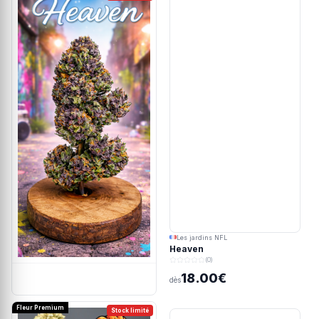
Les jardins NFL
Heaven
(0)
18.00€
dès
Fleur Premium
Stock limité