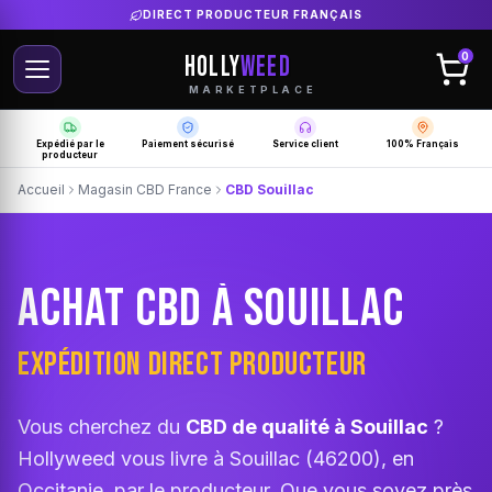
LIVRAISON GRATUITE SELON PRODUCTEUR
HOLLY
WEED
0
MARKETPLACE
Expédié par le
Paiement sécurisé
Service client
100% Français
producteur
Accueil
Magasin CBD France
CBD Souillac
ACHAT CBD À SOUILLAC
EXPÉDITION DIRECT PRODUCTEUR
Vous cherchez du
CBD de qualité à Souillac
?
Hollyweed vous livre à Souillac (46200), en
Occitanie, par le producteur. Que vous soyez près