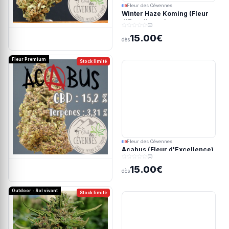
Fleur des Cévennes
Winter Haze Koming (Fleur
d'Excellence)
(0)
15.00€
dès
Fleur Premium
Stock limité
Fleur des Cévennes
Acabus (Fleur d'Excellence)
(0)
15.00€
dès
Outdoor - Sol vivant
Stock limité