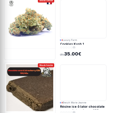
Stock limité
Luxury Farm
Cookies Kush 1
(0)
35.00€
dès
Stock limité
Breizh Marie Jeanne
Résine ice ô lator chocolate
covered strawberry CBD
(0)