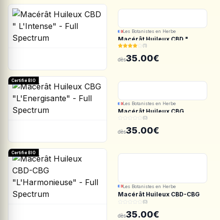
Les Botanistes en Herbe
Macérât Huileux CBD "
(1)
L'Intense" - Full Spectrum
35.00€
dès
Certifié BIO
Les Botanistes en Herbe
Macérât Huileux CBG
(0)
"L'Energisante" - Full
Spectrum
35.00€
dès
Certifié BIO
Les Botanistes en Herbe
Macérât Huileux CBD-CBG
"L'Harmonieuse" - Full
(0)
Spectrum
35.00€
dès