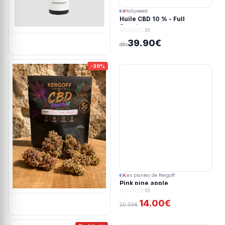
Hollyweed
Huile CBD 10 % - Full
Spectrum
(0)
39.90€
dès
-30%
Les plantes de Kergoff
Pink pine apple
(0)
14.00€
20.00€