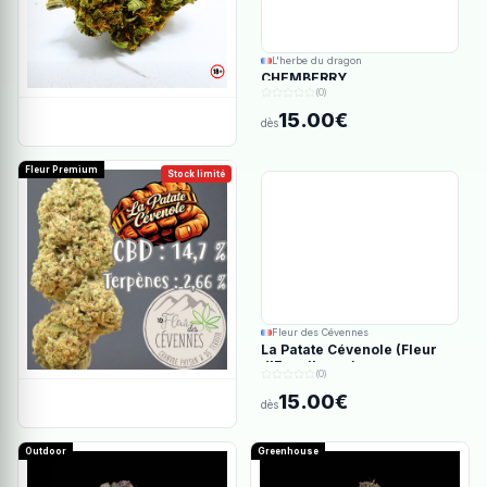
L'herbe du dragon
CHEMBERRY
(0)
15.00€
dès
Fleur Premium
Stock limité
Fleur des Cévennes
La Patate Cévenole (Fleur
d'Excellence)
(0)
15.00€
dès
Outdoor
Greenhouse