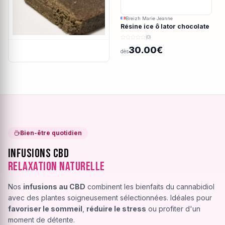
Breizh Marie Jeanne
Résine ice ô lator chocolate
covered strawberry CBD
(0)
190/45u
30.00€
dès
Bien-être quotidien
Infusions CBD
Relaxation Naturelle
Nos
infusions au CBD
combinent les bienfaits du cannabidiol
avec des plantes soigneusement sélectionnées. Idéales pour
favoriser le sommeil
,
réduire le stress
ou profiter d'un
moment de détente.