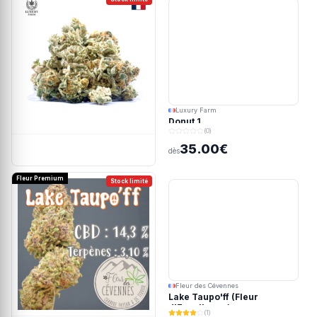
Luxury Farm
Donut 1
(0)
35.00€
dès
Fleur Premium
Stock limité
Fleur des Cévennes
Lake Taupo'ff (Fleur
d'Excellence)
(1)