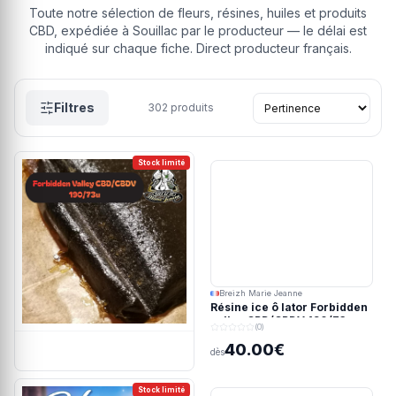
Toute notre sélection de fleurs, résines, huiles et produits
CBD, expédiée à Souillac par le producteur — le délai est
indiqué sur chaque fiche. Direct producteur français.
Filtres
302
produits
Stock limité
Breizh Marie Jeanne
Résine ice ô lator Forbidden
valley CBD/CBDV 190/73u
(0)
40.00€
dès
Stock limité