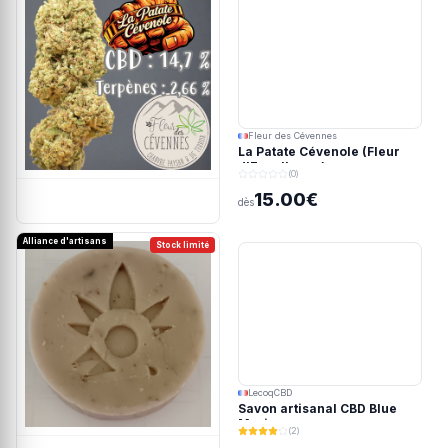
Fleur des Cévennes
La Patate Cévenole (Fleur
d'Excellence)
(0)
15.00€
dès
Alliance d'artisans
Stock limité
LecoqCBD
Savon artisanal CBD Blue
Meringue
(2)