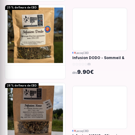
25 % de fleurs de CBD
LecoqCBD
Infusion DODO - Sommeil &
anxiété - 32g
(0)
9.90€
dès
28 % de fleurs de CBD
LecoqCBD