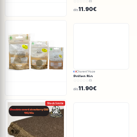
(0)
11.90€
dès
Charent'Haze
Pollen Bio
(0)
11.90€
dès
Stock limité