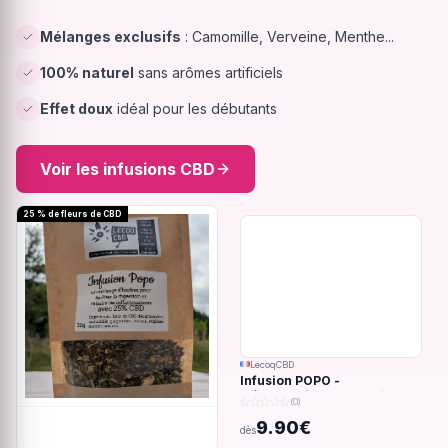
Mélanges exclusifs
: Camomille, Verveine, Menthe...
100% naturel
sans arômes artificiels
Effet doux
idéal pour les débutants
Voir les infusions CBD
25 % de fleurs de CBD
LecoqCBD
Infusion POPO -
Inflammations du système
(0)
digestif - 32g
9.90€
dès