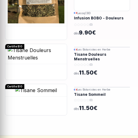
LecoqCBD
Infusion BOBO - Douleurs
menstruelles - 28g
(0)
9.90€
dès
Certifié BIO
Les Botanistes en Herbe
Tisane Douleurs
Menstruelles
(0)
11.50€
dès
Certifié BIO
Les Botanistes en Herbe
Tisane Sommeil
(0)
11.50€
dès