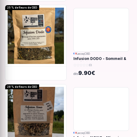
25 % de fleurs de CBD
LecoqCBD
Infusion DODO - Sommeil &
anxiété - 32g
(0)
9.90€
dès
28 % de fleurs de CBD
LecoqCBD