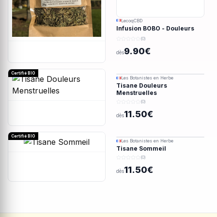
LecoqCBD
Infusion BOBO - Douleurs
menstruelles - 28g
(0)
9.90€
dès
Certifié BIO
Les Botanistes en Herbe
Tisane Douleurs
Menstruelles
(0)
11.50€
dès
Certifié BIO
Les Botanistes en Herbe
Tisane Sommeil
(0)
11.50€
dès