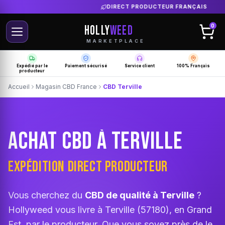
LIVRAISON GRATUITE SELON PRODUCTEUR
HOLLY
WEED
0
MARKETPLACE
Expédié par le
Paiement sécurisé
Service client
100% Français
producteur
Accueil
Magasin CBD France
CBD Terville
ACHAT CBD À TERVILLE
EXPÉDITION DIRECT PRODUCTEUR
Vous cherchez du
CBD de qualité à Terville
?
Hollyweed vous livre à Terville (57180), en Grand
Est, par le producteur. Que vous soyez près de le