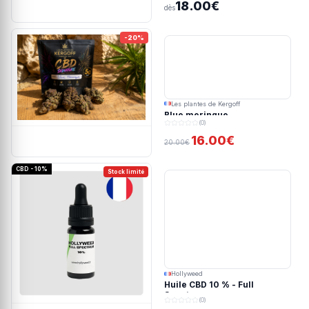
18.00€
dès
-20%
Les plantes de Kergoff
Blue meringue
(0)
16.00€
20.00€
CBD - 10%
Stock limité
Hollyweed
Huile CBD 10 % - Full
Spectrum
(0)