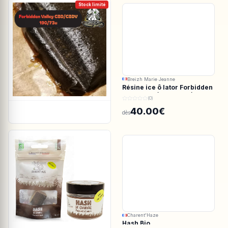
Stock limité
Breizh Marie Jeanne
Résine ice ô lator Forbidden
valley CBD/CBDV 190/73u
(0)
40.00€
dès
Charent'Haze
Hash Bio