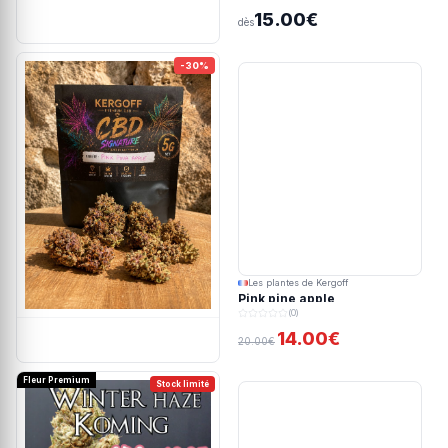
15.00€
dès
-30%
Les plantes de Kergoff
Pink pine apple
(0)
14.00€
20.00€
Fleur Premium
Stock limité