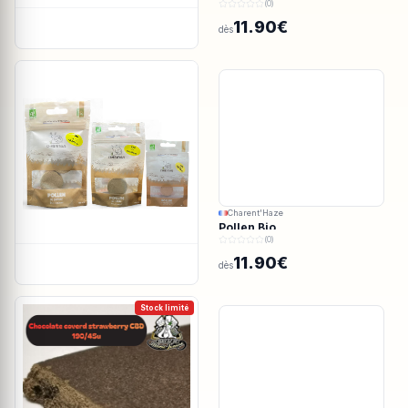
(0)
11.90€
dès
Charent'Haze
Pollen Bio
(0)
11.90€
dès
Stock limité