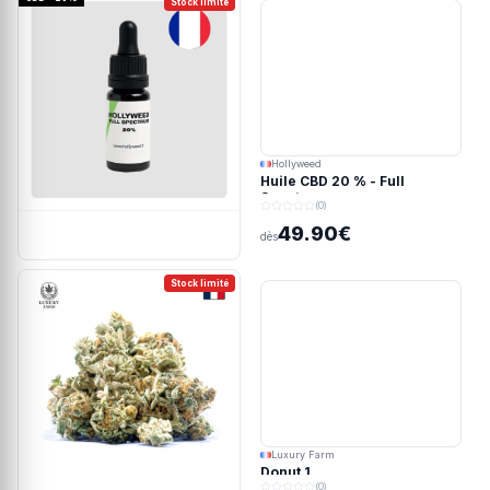
Stock limité
Hollyweed
Huile CBD 20 % - Full
Spectrum
(0)
49.90€
dès
Stock limité
Luxury Farm
Donut 1
(0)