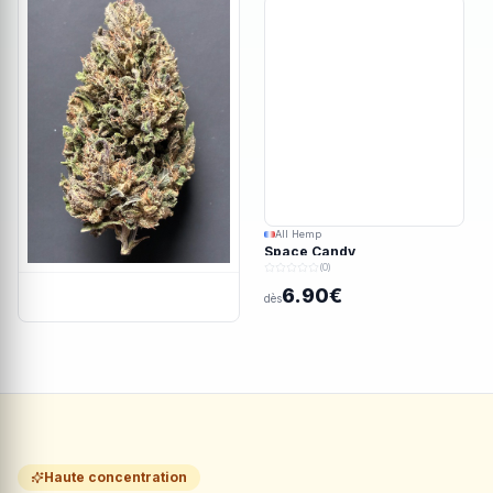
All Hemp
Space Candy
(0)
6.90€
dès
Haute concentration