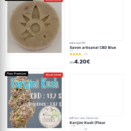
LecoqCBD
Savon artisanal CBD Blue
Meringue
(2)
4.20€
dès
Fleur Premium
Stock limité
Fleur des Cévennes
Karijini Kush (Fleur
d'Excellence)
(0)