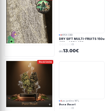
APEX CBD
DRY SIFT MULTI-FRUITS 150u
CBD - APEX CBD
(0)
13.00€
dès
Stock limité
Les jardins NFL
Pure Pearl
(0)