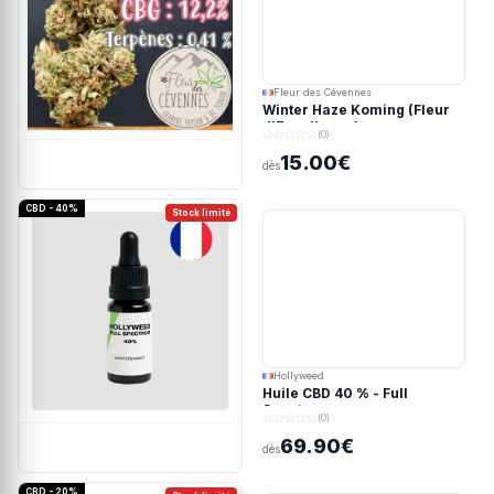
Fleur des Cévennes
Winter Haze Koming (Fleur
d'Excellence)
(0)
15.00€
dès
CBD - 40%
Stock limité
Hollyweed
Huile CBD 40 % - Full
Spectrum
(0)
69.90€
dès
CBD - 20%