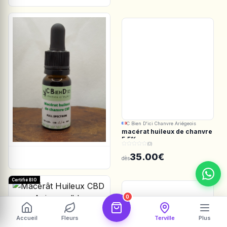
C Bien D'ici Chanvre Ariégeois
macérat huileux de chanvre
5.5%
(0)
35.00€
dès
Certifié BIO
0
Les Botanistes en Herbe
Accueil
Fleurs
Terville
Plus
Macérât Huileux CBD pour