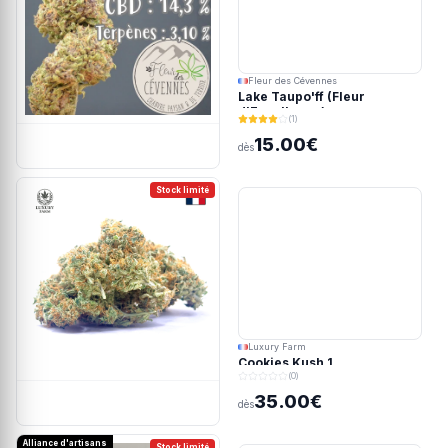
Fleur des Cévennes
Lake Taupo'ff (Fleur
d'Excellence)
(1)
15.00€
dès
Stock limité
Luxury Farm
Cookies Kush 1
(0)
35.00€
dès
Alliance d'artisans
Stock limité