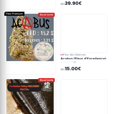
39.90€
dès
Fleur Premium
Stock limité
Fleur des Cévennes
Acabus (Fleur d'Excellence)
(0)
15.00€
dès
Stock limité