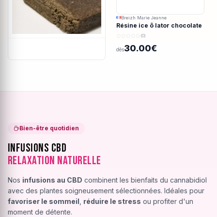
Breizh Marie Jeanne
Résine ice ô lator chocolate
covered strawberry CBD
(0)
190/45u
30.00€
dès
Bien-être quotidien
Infusions CBD
Relaxation Naturelle
Nos
infusions au CBD
combinent les bienfaits du cannabidiol
avec des plantes soigneusement sélectionnées. Idéales pour
favoriser le sommeil
,
réduire le stress
ou profiter d'un
moment de détente.