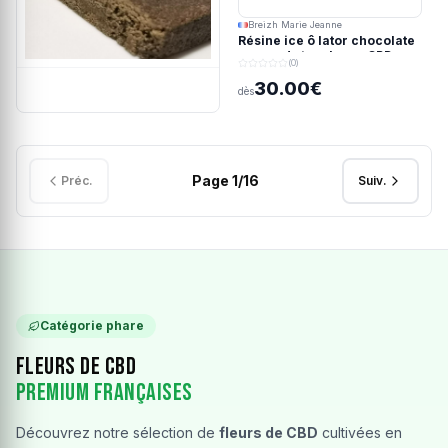
Breizh Marie Jeanne
Résine ice ô lator chocolate
covered strawberry CBD
(0)
190/45u
30.00€
dès
Page
1
/
16
Préc.
Suiv.
Catégorie phare
Fleurs de CBD
Premium Françaises
Découvrez notre sélection de
fleurs de CBD
cultivées en