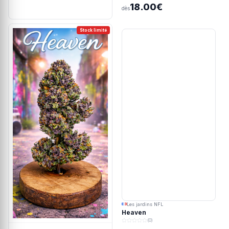
18.00€
dès
Stock limité
Les jardins NFL
Heaven
(0)