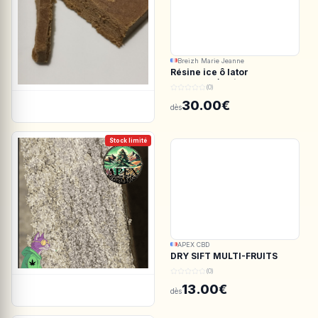
Breizh Marie Jeanne
Résine ice ô lator
ACDC.CBD/White CBG
(0)
190/45u
30.00€
dès
Stock limité
APEX CBD
DRY SIFT MULTI-FRUITS
150u CBD - APEX CBD
(0)
13.00€
dès