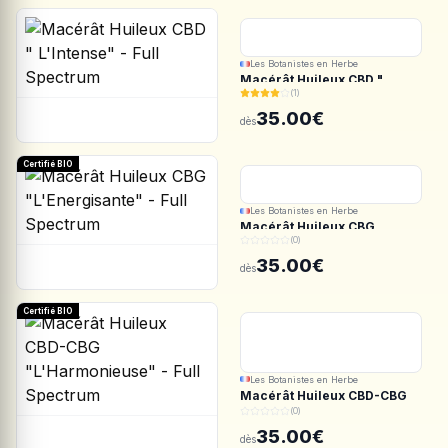
Les Botanistes en Herbe
Macérât Huileux CBD "
(1)
L'Intense" - Full Spectrum
35.00€
dès
Certifié BIO
Les Botanistes en Herbe
Macérât Huileux CBG
(0)
"L'Energisante" - Full
Spectrum
35.00€
dès
Certifié BIO
Les Botanistes en Herbe
Macérât Huileux CBD-CBG
"L'Harmonieuse" - Full
(0)
Spectrum
35.00€
dès