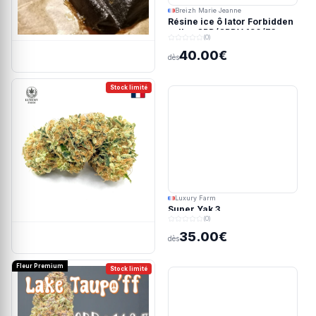
Breizh Marie Jeanne
Résine ice ô lator Forbidden
valley CBD/CBDV 190/73u
(0)
40.00€
dès
Stock limité
Luxury Farm
Super Yak 3
(0)
35.00€
dès
Fleur Premium
Stock limité