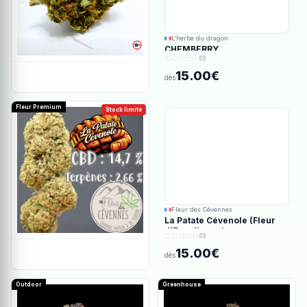
L'herbe du dragon
CHEMBERRY
(0)
15.00€
dès
Fleur Premium
Stock limité
Fleur des Cévennes
La Patate Cévenole (Fleur
d'Excellence)
(0)
15.00€
dès
Outdoor
Greenhouse