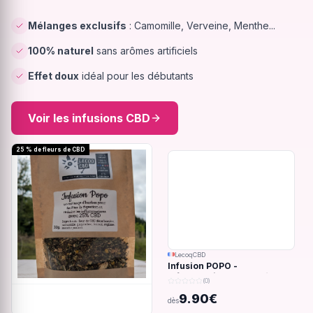
Mélanges exclusifs
: Camomille, Verveine, Menthe...
100% naturel
sans arômes artificiels
Effet doux
idéal pour les débutants
Voir les infusions CBD
25 % de fleurs de CBD
LecoqCBD
Infusion POPO -
Inflammations du système
(0)
digestif - 32g
9.90€
dès