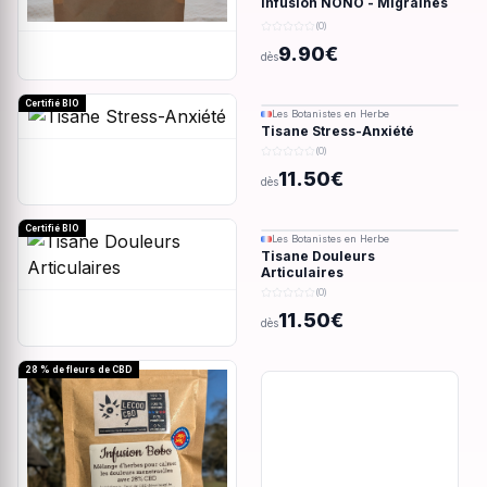
Infusion NONO - Migraines
& douleurs - 28g
(0)
9.90€
dès
Certifié BIO
Les Botanistes en Herbe
Tisane Stress-Anxiété
(0)
11.50€
dès
Certifié BIO
Les Botanistes en Herbe
Tisane Douleurs
Articulaires
(0)
11.50€
dès
28 % de fleurs de CBD