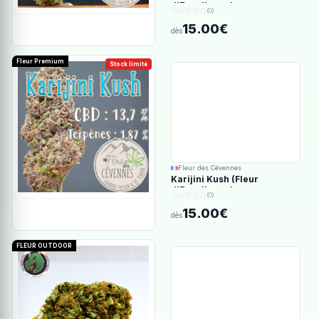
d'Excellence)
(0)
15.00€
dès
Fleur Premium
Stock limité
Fleur des Cévennes
Karijini Kush (Fleur
d'Excellence)
(0)
15.00€
dès
FLEUR OUTDOOR