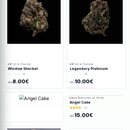
Fish & Chanvre
Fish & Chanvre
Window Sherbet
Legendary Platinium
(0)
(0)
8.00€
10.00€
dès
dès
Ajout rapide
Ajout rapide
Les Botanistes en Herbe
Angel Cake
(3)
15.00€
dès