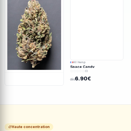
All Hemp
Space Candy
(0)
6.90€
dès
Haute concentration