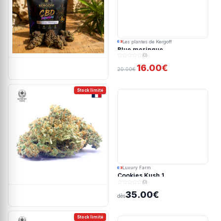
Les plantes de Kergoff
Blue meringue
(0)
16.00€
20.00€
Stock limité
Luxury Farm
Cookies Kush 1
(0)
35.00€
dès
Stock limité