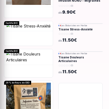
Infusion NONO - Migraines
& douleurs - 28g
(0)
9.90€
dès
Certifié BIO
Les Botanistes en Herbe
Tisane Stress-Anxiété
(0)
11.50€
dès
Certifié BIO
Les Botanistes en Herbe
Tisane Douleurs
Articulaires
(0)
11.50€
dès
28 % de fleurs de CBD