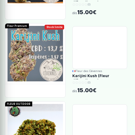
d'Excellence)
(0)
15.00€
dès
Fleur Premium
Stock limité
Fleur des Cévennes
Karijini Kush (Fleur
d'Excellence)
(0)
15.00€
dès
FLEUR OUTDOOR