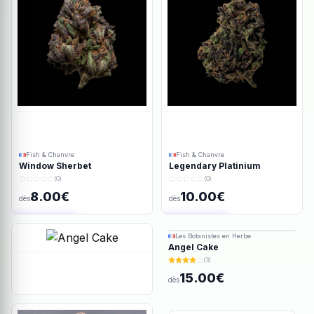
Fish & Chanvre
Fish & Chanvre
Window Sherbet
Legendary Platinium
(0)
(0)
8.00€
10.00€
dès
dès
Ajout rapide
Ajout rapide
Les Botanistes en Herbe
Angel Cake
(3)
15.00€
dès