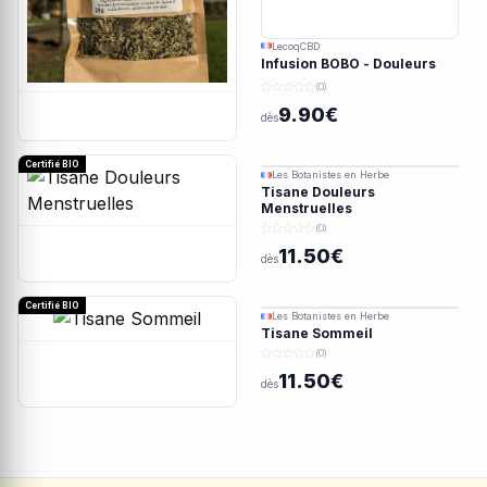
LecoqCBD
Infusion BOBO - Douleurs
menstruelles - 28g
(0)
9.90€
dès
Certifié BIO
Les Botanistes en Herbe
Tisane Douleurs
Menstruelles
(0)
11.50€
dès
Certifié BIO
Les Botanistes en Herbe
Tisane Sommeil
(0)
11.50€
dès