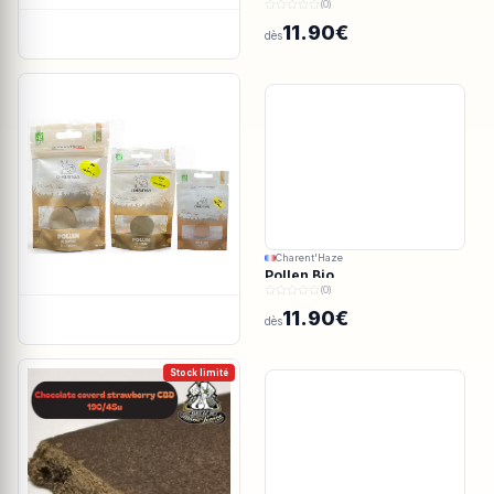
(0)
11.90€
dès
Charent'Haze
Pollen Bio
(0)
11.90€
dès
Stock limité