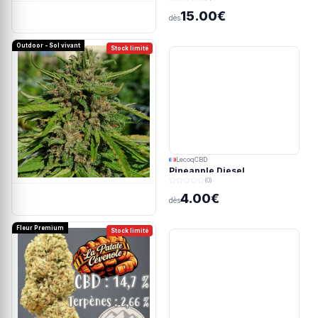
15.00€
dès
Outdoor - Sol vivant
Stock limité
LecoqCBD
Pineapple Diesel
(0)
4.00€
dès
Fleur Premium
Stock limité