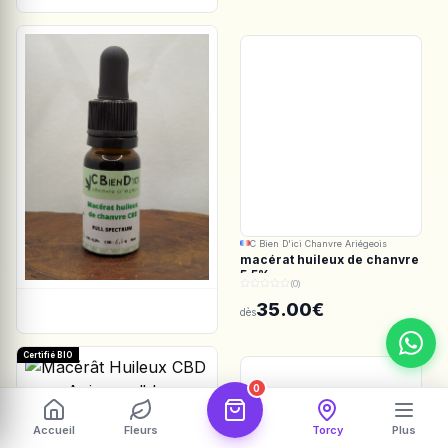
C Bien D'ici Chanvre Ariégeois
macérat huileux de chanvre
5.5%
(0)
35.00€
dès
Certifié BIO
0
Les Botanistes en Herbe
Accueil
Fleurs
Torcy
Plus
Macérât Huileux CBD pour