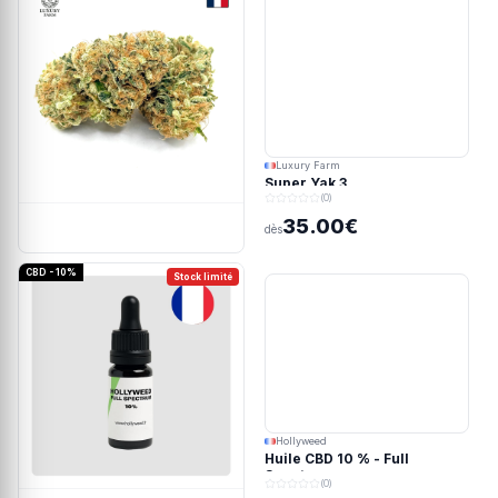
Luxury Farm
Super Yak 3
(0)
35.00€
dès
CBD - 10%
Stock limité
Hollyweed
Huile CBD 10 % - Full
Spectrum
(0)