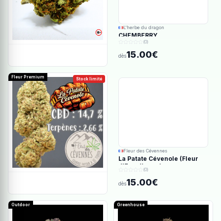
L'herbe du dragon
CHEMBERRY
(0)
15.00€
dès
Fleur Premium
Stock limité
Fleur des Cévennes
La Patate Cévenole (Fleur
d'Excellence)
(0)
15.00€
dès
Outdoor
Greenhouse