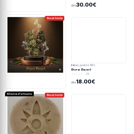
30.00€
dès
Stock limité
Les jardins NFL
Pure Pearl
(0)
18.00€
dès
Alliance d'artisans
Stock limité