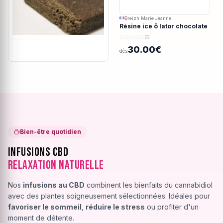
Breizh Marie Jeanne
Résine ice ô lator chocolate
covered strawberry CBD
(0)
190/45u
30.00€
dès
Bien-être quotidien
Infusions CBD
Relaxation Naturelle
Nos
infusions au CBD
combinent les bienfaits du cannabidiol
avec des plantes soigneusement sélectionnées. Idéales pour
favoriser le sommeil
,
réduire le stress
ou profiter d'un
moment de détente.