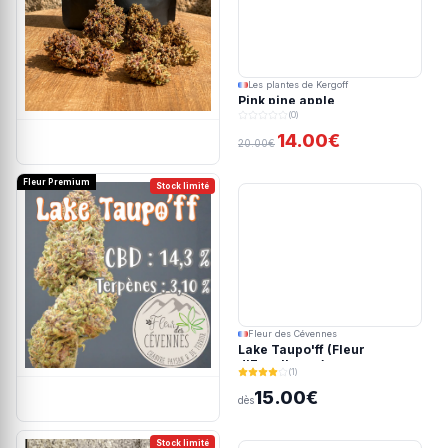
Les plantes de Kergoff
Pink pine apple
(0)
14.00€
20.00€
Fleur Premium
Stock limité
Fleur des Cévennes
Lake Taupo'ff (Fleur
d'Excellence)
(1)
15.00€
dès
Stock limité