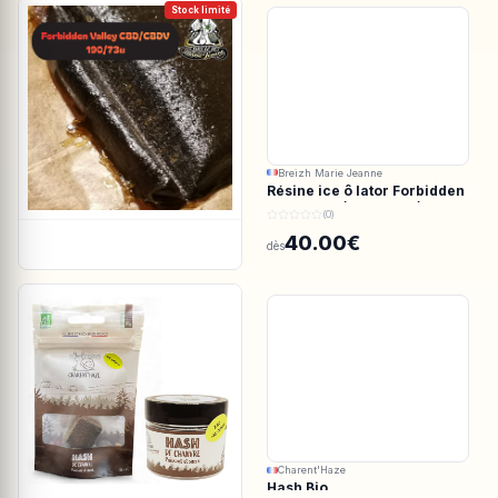
Stock limité
Breizh Marie Jeanne
Résine ice ô lator Forbidden
valley CBD/CBDV 190/73u
(0)
40.00€
dès
Charent'Haze
Hash Bio