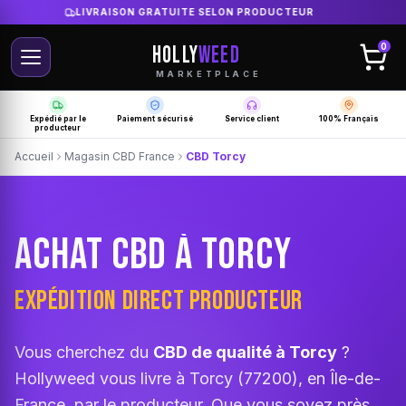
LIVRAISON GRATUITE SELON PRODUCTEUR
HOLLY
WEED
0
MARKETPLACE
Expédié par le
Paiement sécurisé
Service client
100% Français
producteur
Accueil
Magasin CBD France
CBD Torcy
ACHAT CBD À TORCY
EXPÉDITION DIRECT PRODUCTEUR
Vous cherchez du
CBD de qualité à Torcy
?
Hollyweed vous livre à Torcy (77200), en Île-de-
France, par le producteur. Que vous soyez près