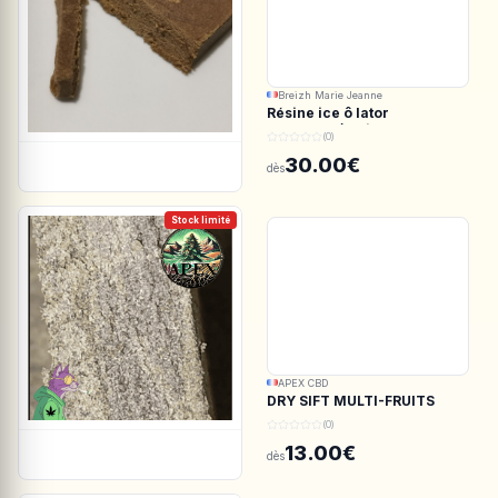
Breizh Marie Jeanne
Résine ice ô lator
ACDC.CBD/White CBG
(0)
190/45u
30.00€
dès
Stock limité
APEX CBD
DRY SIFT MULTI-FRUITS
150u CBD - APEX CBD
(0)
13.00€
dès