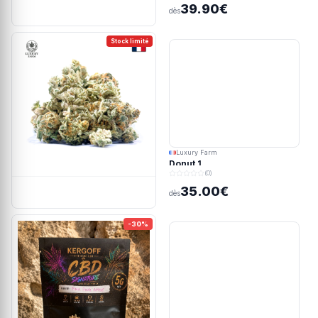
39.90€
dès
Stock limité
Luxury Farm
Donut 1
(0)
35.00€
dès
-30%