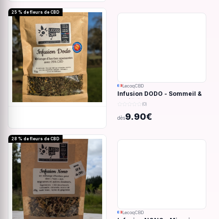
25 % de fleurs de CBD
LecoqCBD
Infusion DODO - Sommeil &
anxiété - 32g
(0)
9.90€
dès
28 % de fleurs de CBD
LecoqCBD