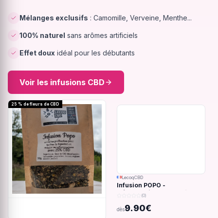
Mélanges exclusifs
: Camomille, Verveine, Menthe...
100% naturel
sans arômes artificiels
Effet doux
idéal pour les débutants
Voir les infusions CBD
25 % de fleurs de CBD
LecoqCBD
Infusion POPO -
Inflammations du système
(0)
digestif - 32g
9.90€
dès