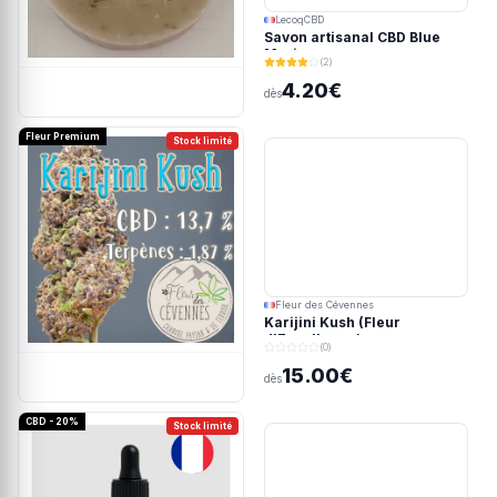
LecoqCBD
Savon artisanal CBD Blue
Meringue
(2)
4.20€
dès
Fleur Premium
Stock limité
Fleur des Cévennes
Karijini Kush (Fleur
d'Excellence)
(0)
15.00€
dès
CBD - 20%
Stock limité