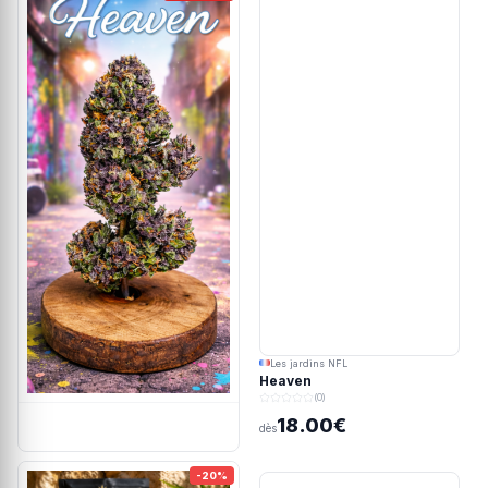
Les jardins NFL
Heaven
(0)
18.00€
dès
-20%