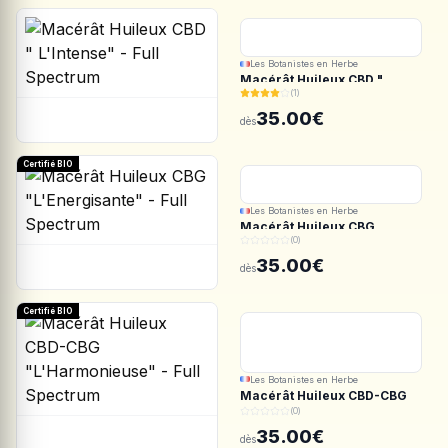
Les Botanistes en Herbe
Macérât Huileux CBD "
(1)
L'Intense" - Full Spectrum
35.00€
dès
Certifié BIO
Les Botanistes en Herbe
Macérât Huileux CBG
(0)
"L'Energisante" - Full
Spectrum
35.00€
dès
Certifié BIO
Les Botanistes en Herbe
Macérât Huileux CBD-CBG
"L'Harmonieuse" - Full
(0)
Spectrum
35.00€
dès