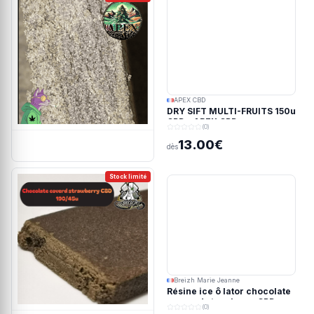
APEX CBD
DRY SIFT MULTI-FRUITS 150u
CBD - APEX CBD
(0)
13.00€
dès
Stock limité
Breizh Marie Jeanne
Résine ice ô lator chocolate
covered strawberry CBD
(0)
190/45u