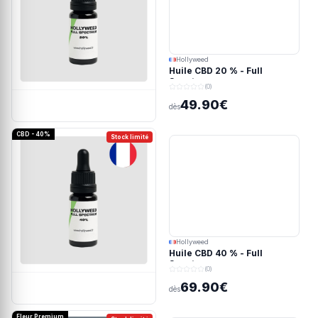
Hollyweed
Huile CBD 20 % - Full
Spectrum
(0)
49.90€
dès
CBD - 40%
Stock limité
Hollyweed
Huile CBD 40 % - Full
Spectrum
(0)
69.90€
dès
Fleur Premium