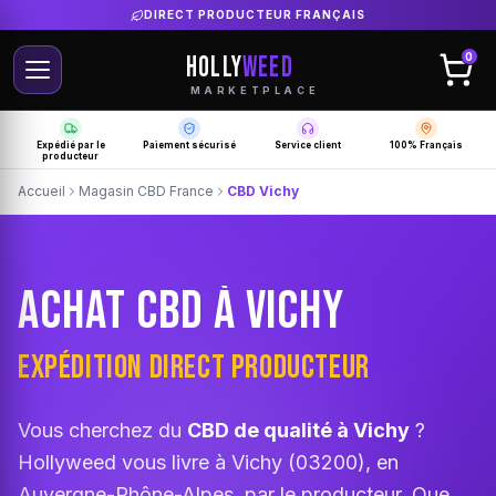
LIVRAISON GRATUITE SELON PRODUCTEUR
HOLLY
WEED
0
MARKETPLACE
Expédié par le
Paiement sécurisé
Service client
100% Français
producteur
Accueil
Magasin CBD France
CBD Vichy
ACHAT CBD À VICHY
EXPÉDITION DIRECT PRODUCTEUR
Vous cherchez du
CBD de qualité à Vichy
?
Hollyweed vous livre à Vichy (03200), en
Auvergne-Rhône-Alpes, par le producteur. Que