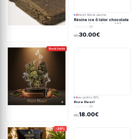
Breizh Marie Jeanne
Résine ice ô lator chocolate
covered strawberry CBD
(0)
190/45u
30.00€
dès
Stock limité
Les jardins NFL
Pure Pearl
(0)
18.00€
dès
-20%