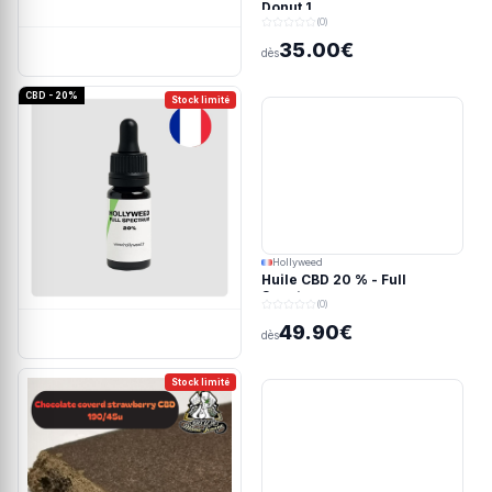
Donut 1
(0)
35.00€
dès
CBD - 20%
Stock limité
Hollyweed
Huile CBD 20 % - Full
Spectrum
(0)
49.90€
dès
Stock limité