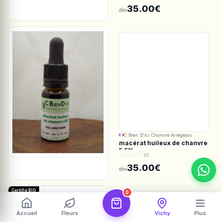
Spectrum
35.00€
dès
C Bien D'ici Chanvre Ariégeois
macérat huileux de chanvre
5.5%
(0)
35.00€
dès
Certifié BIO
0
Accueil
Fleurs
Vichy
Plus