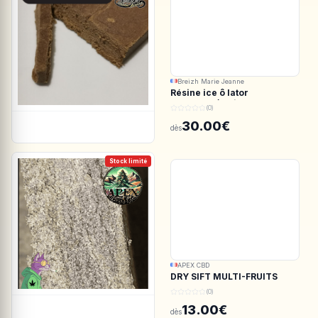
Breizh Marie Jeanne
Résine ice ô lator
ACDC.CBD/White CBG
(0)
190/45u
30.00€
dès
Stock limité
APEX CBD
DRY SIFT MULTI-FRUITS
150u CBD - APEX CBD
(0)
13.00€
dès