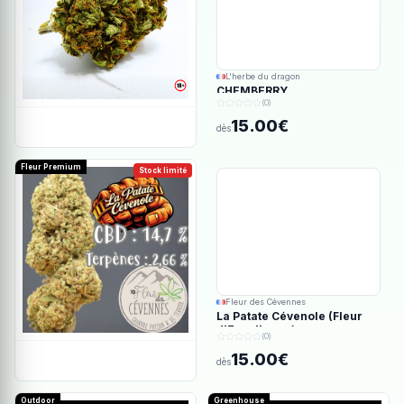
L'herbe du dragon
CHEMBERRY
(0)
15.00€
dès
Fleur Premium
Stock limité
Fleur des Cévennes
La Patate Cévenole (Fleur
d'Excellence)
(0)
15.00€
dès
Outdoor
Greenhouse