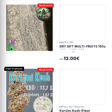
Stock limité
APEX CBD
DRY SIFT MULTI-FRUITS 150u
CBD - APEX CBD
(0)
13.00€
dès
Fleur Premium
Stock limité
Fleur des Cévennes
Karijini Kush (Fleur