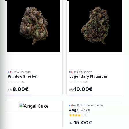
Fish & Chanvre
Fish & Chanvre
Window Sherbet
Legendary Platinium
(0)
(0)
8.00€
10.00€
dès
dès
Ajout rapide
Ajout rapide
Les Botanistes en Herbe
Angel Cake
(3)
15.00€
dès