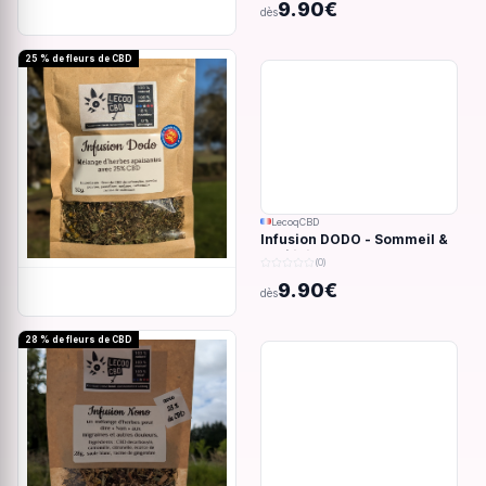
9.90€
dès
25 % de fleurs de CBD
LecoqCBD
Infusion DODO - Sommeil &
anxiété - 32g
(0)
9.90€
dès
28 % de fleurs de CBD