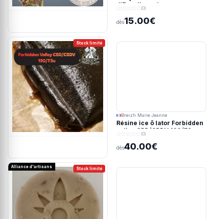
d'Excellence)
(0)
15.00€
dès
Stock limité
Breizh Marie Jeanne
Résine ice ô lator Forbidden
valley CBD/CBDV 190/73u
(0)
40.00€
dès
Alliance d'artisans
Stock limité