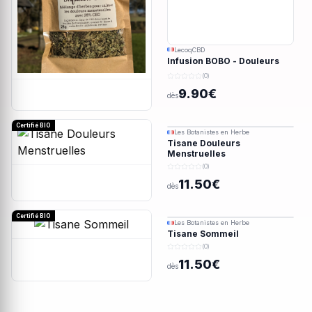
LecoqCBD
Infusion BOBO - Douleurs
menstruelles - 28g
(0)
9.90€
dès
Certifié BIO
Les Botanistes en Herbe
Tisane Douleurs
Menstruelles
(0)
11.50€
dès
Certifié BIO
Les Botanistes en Herbe
Tisane Sommeil
(0)
11.50€
dès