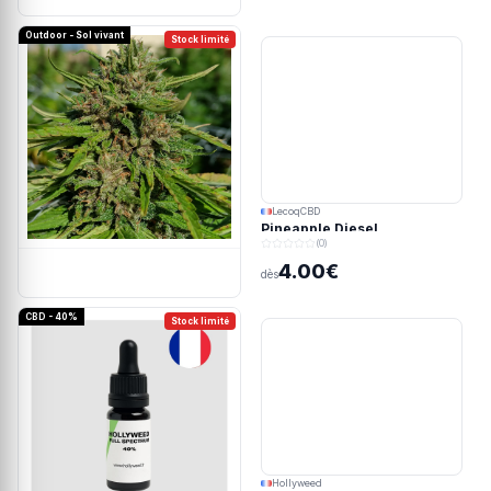
Outdoor - Sol vivant
Stock limité
LecoqCBD
Pineapple Diesel
(0)
4.00€
dès
CBD - 40%
Stock limité
Hollyweed