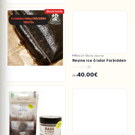
Stock limité
Breizh Marie Jeanne
Résine ice ô lator Forbidden
valley CBD/CBDV 190/73u
(0)
40.00€
dès