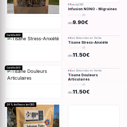
LecoqCBD
Infusion NONO - Migraines
& douleurs - 28g
(0)
9.90€
dès
Certifié BIO
Les Botanistes en Herbe
Tisane Stress-Anxiété
(0)
11.50€
dès
Certifié BIO
Les Botanistes en Herbe
Tisane Douleurs
Articulaires
(0)
11.50€
dès
28 % de fleurs de CBD