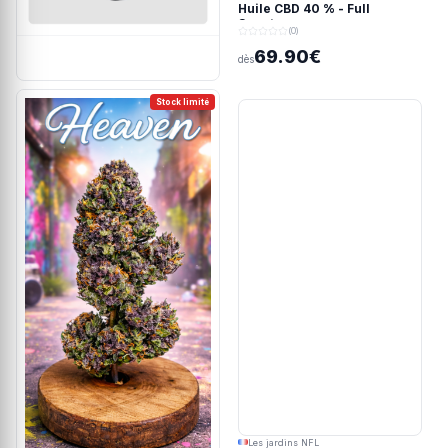
Huile CBD 40 % - Full
Spectrum
(0)
69.90€
dès
Stock limité
Les jardins NFL