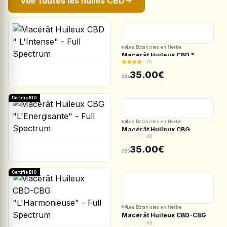
Voir toutes les huiles CBD
Les Botanistes en Herbe
Macérât Huileux CBD "
(1)
L'Intense" - Full Spectrum
35.00€
dès
Certifié BIO
Les Botanistes en Herbe
Macérât Huileux CBG
(0)
"L'Energisante" - Full
Spectrum
35.00€
dès
Certifié BIO
Les Botanistes en Herbe
Macérât Huileux CBD-CBG
"L'Harmonieuse" - Full
(0)