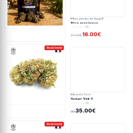
Les plantes de Kergoff
Blue meringue
(0)
16.00€
20.00€
Stock limité
Luxury Farm
Super Yak 3
(0)
35.00€
dès
Stock limité