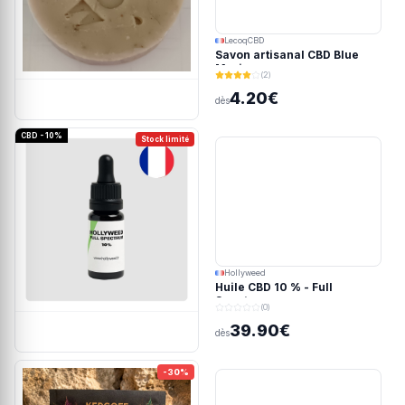
LecoqCBD
Savon artisanal CBD Blue
Meringue
(2)
4.20€
dès
CBD - 10%
Stock limité
Hollyweed
Huile CBD 10 % - Full
Spectrum
(0)
39.90€
dès
-30%