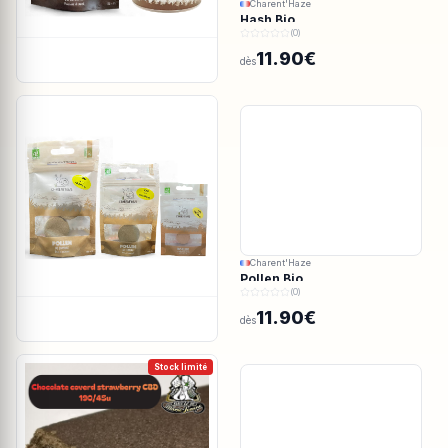
Charent'Haze
Hash Bio
(0)
11.90€
dès
Charent'Haze
Pollen Bio
(0)
11.90€
dès
Stock limité