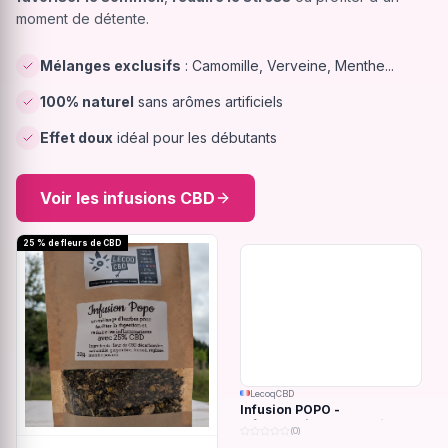
moment de détente.
Mélanges exclusifs
: Camomille, Verveine, Menthe...
100% naturel
sans arômes artificiels
Effet doux
idéal pour les débutants
Voir les infusions CBD
25 % de fleurs de CBD
LecoqCBD
Infusion POPO -
Inflammations du système
(0)
digestif - 32g