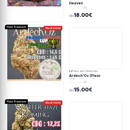
Heaven
(0)
18.00€
dès
Fleur Premium
Stock limité
Fleur des Cévennes
Ardèch'Oz (Fleur
d'Excellence)
(0)
15.00€
dès
Fleur Premium
Stock limité