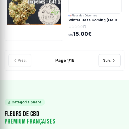
Fleur des Cévennes
Winter Haze Koming (Fleur
d'Excellence)
(0)
15.00€
dès
Page
1
/
16
Préc.
Suiv.
Catégorie phare
Fleurs de CBD
Premium Françaises