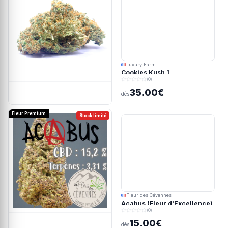
Luxury Farm
Cookies Kush 1
(0)
35.00€
dès
Fleur Premium
Stock limité
Fleur des Cévennes
Acabus (Fleur d'Excellence)
(0)
15.00€
dès