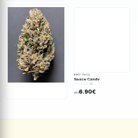
All Hemp
Space Candy
(0)
6.90€
dès