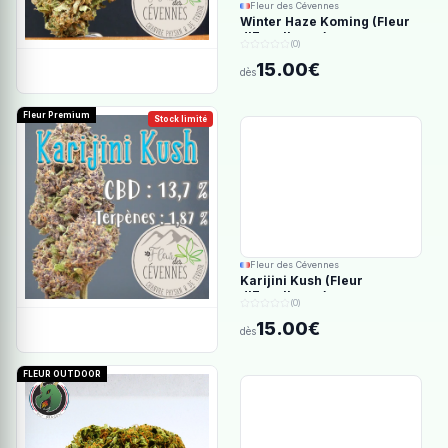
Fleur des Cévennes
Winter Haze Koming (Fleur
d'Excellence)
(0)
15.00€
dès
Fleur Premium
Stock limité
Fleur des Cévennes
Karijini Kush (Fleur
d'Excellence)
(0)
15.00€
dès
FLEUR OUTDOOR