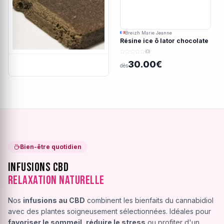
Breizh Marie Jeanne
Résine ice ô lator chocolate
covered strawberry CBD
(0)
190/45u
30.00€
dès
Bien-être quotidien
Infusions CBD
Relaxation Naturelle
Nos
infusions au CBD
combinent les bienfaits du cannabidiol
avec des plantes soigneusement sélectionnées. Idéales pour
favoriser le sommeil
,
réduire le stress
ou profiter d'un