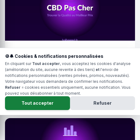
Guide
11 min
🍪🔔 Cookies & notifications personnalisées
CBD Pas Cher : Trouver la Qualité au Meilleur
En cliquant sur
Tout accepter
, vous acceptez les cookies d'analyse
(amélioration du site, aucune revente à des tiers)
et
l'envoi de
Prix
notifications personnalisées (ventes privées, promos, nouveautés).
Comprendre les coûts, repérer les arnaques et acheter
Votre navigateur vous demandera de confirmer les notifications.
malin. Guide du rapport qualité-prix.
Refuser
= cookies essentiels uniquement, aucune notification. Vous
pouvez vous désabonner à tout moment.
Lire
2 juin 2025
Tout accepter
Refuser